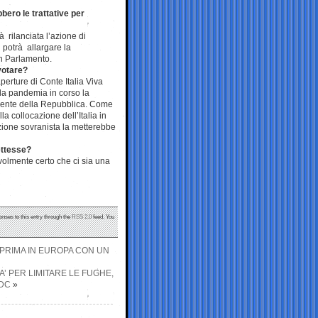
bbero le trattative per
à rilanciata l’azione di
i potrà allargare la
n Parlamento.
votare?
perture di Conte Italia Viva
 la pandemia in corso la
idente della Repubblica. Come
la collocazione dell’Italia in
zione sovranista la metterebbe
ettesse?
evolmente certo che ci sia una
onses to this entry through the
RSS 2.0
feed. You
’ PRIMA IN EUROPA CON UN
RA’ PER LIMITARE LE FUGHE,
DC
»