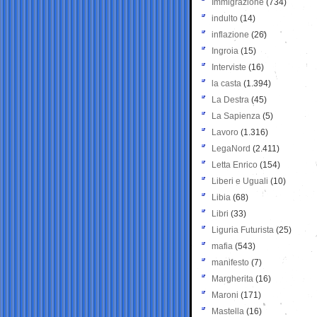
Immigrazione
(734)
indulto
(14)
inflazione
(26)
Ingroia
(15)
Interviste
(16)
la casta
(1.394)
La Destra
(45)
La Sapienza
(5)
Lavoro
(1.316)
LegaNord
(2.411)
Letta Enrico
(154)
Liberi e Uguali
(10)
Libia
(68)
Libri
(33)
Liguria Futurista
(25)
mafia
(543)
manifesto
(7)
Margherita
(16)
Maroni
(171)
Mastella
(16)