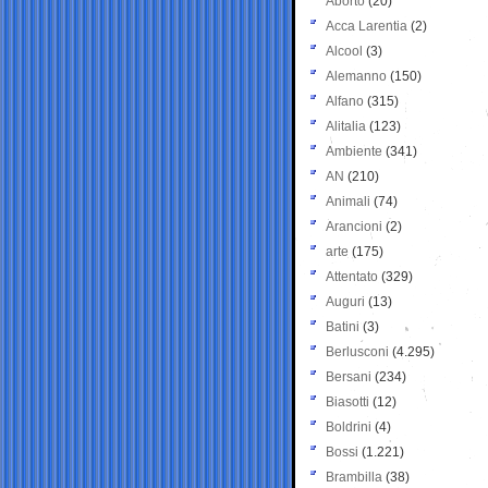
Aborto
(20)
Acca Larentia
(2)
Alcool
(3)
Alemanno
(150)
Alfano
(315)
Alitalia
(123)
Ambiente
(341)
AN
(210)
Animali
(74)
Arancioni
(2)
arte
(175)
Attentato
(329)
Auguri
(13)
Batini
(3)
Berlusconi
(4.295)
Bersani
(234)
Biasotti
(12)
Boldrini
(4)
Bossi
(1.221)
Brambilla
(38)