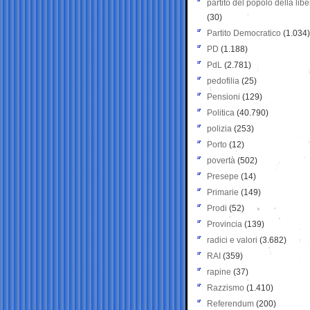
partito del popolo della libe
(30)
Partito Democratico
(1.034)
PD
(1.188)
PdL
(2.781)
pedofilia
(25)
Pensioni
(129)
Politica
(40.790)
polizia
(253)
Porto
(12)
povertà
(502)
Presepe
(14)
Primarie
(149)
Prodi
(52)
Provincia
(139)
radici e valori
(3.682)
RAI
(359)
rapine
(37)
Razzismo
(1.410)
Referendum
(200)