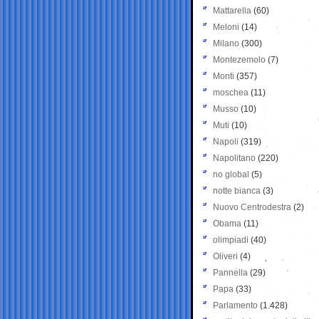
Mattarella
(60)
Meloni
(14)
Milano
(300)
Montezemolo
(7)
Monti
(357)
moschea
(11)
Musso
(10)
Muti
(10)
Napoli
(319)
Napolitano
(220)
no global
(5)
notte bianca
(3)
Nuovo Centrodestra
(2)
Obama
(11)
olimpiadi
(40)
Oliveri
(4)
Pannella
(29)
Papa
(33)
Parlamento
(1.428)