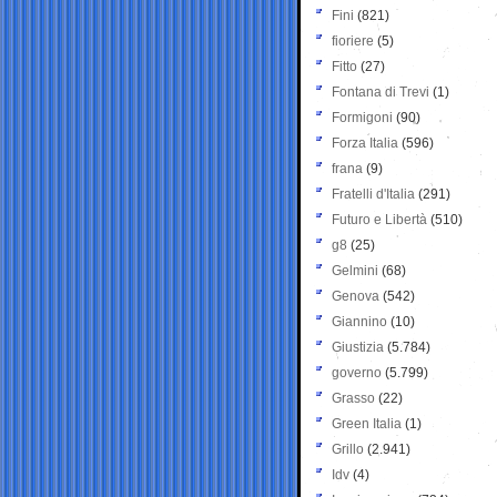
Fini
(821)
fioriere
(5)
Fitto
(27)
Fontana di Trevi
(1)
Formigoni
(90)
Forza Italia
(596)
frana
(9)
Fratelli d'Italia
(291)
Futuro e Libertà
(510)
g8
(25)
Gelmini
(68)
Genova
(542)
Giannino
(10)
Giustizia
(5.784)
governo
(5.799)
Grasso
(22)
Green Italia
(1)
Grillo
(2.941)
Idv
(4)