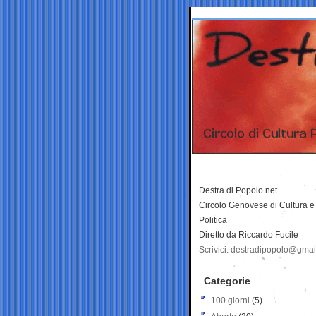
Destra di Popolo.net
Circolo Genovese di Cultura e
Politica
Diretto da Riccardo Fucile
Scrivici: destradipopolo@gma
Categorie
100 giorni
(5)