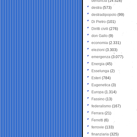
denuncia
(14.528)
destra
(573)
destradipopolo
(99)
Di Pietro
(101)
Diritti civili
(276)
don Gallo
(9)
economia
(2.331)
elezioni
(3.303)
emergenza
(3.077)
Energia
(45)
Esselunga
(2)
Esteri
(784)
Eugenetica
(3)
Europa
(1.314)
Fassino
(13)
federalismo
(167)
Ferrara
(21)
Ferretti
(6)
ferrovie
(133)
finanziaria
(325)