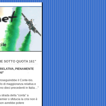
HE SOTTO QUOTA 161”
 RELATIVA, PIENAMENTE
NI”
roseguirebbe il Conte-bis.
o di maggioranza relativa e
no dieci precedenti in Italia…”
 strada della “conta” a
ier o sfiducia la crisi non è
e non avrebbe potere