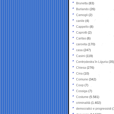
Brunetta
(83)
Burlando
(26)
Camogli
(2)
canile
(4)
Cappello
(8)
Caprotti
(2)
Caritas
(6)
carovita
(170)
casa
(247)
Casini
(119)
Centrodestra in Liguria
(35
Chiesa
(276)
Cina
(10)
Comune
(342)
Coop
(7)
Cossiga
(7)
Costume
(5.581)
criminalità
(1.402)
democratici e progressisti
(