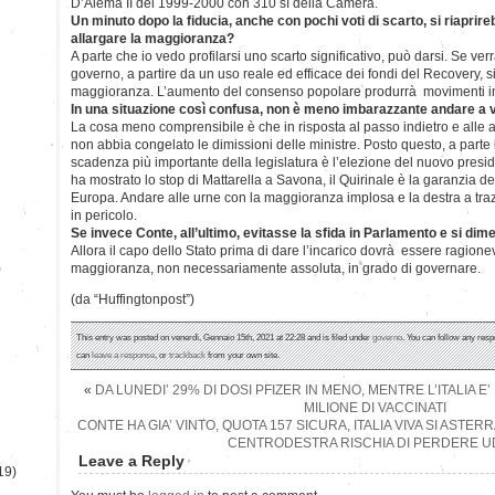
D’Alema II del 1999-2000 con 310 sì della Camera.
Un minuto dopo la fiducia, anche con pochi voti di scarto, si riaprire
allargare la maggioranza?
A parte che io vedo profilarsi uno scarto significativo, può darsi. Se verr
governo, a partire da un uso reale ed efficace dei fondi del Recovery, s
maggioranza. L’aumento del consenso popolare produrrà movimenti i
In una situazione così confusa, non è meno imbarazzante andare a 
La cosa meno comprensibile è che in risposta al passo indietro e alle a
non abbia congelato le dimissioni delle ministre. Posto questo, a parte
scadenza più importante della legislatura è l’elezione del nuovo pres
ha mostrato lo stop di Mattarella a Savona, il Quirinale è la garanzia del
Europa. Andare alle urne con la maggioranza implosa e la destra a tra
in pericolo.
Se invece Conte, all’ultimo, evitasse la sfida in Parlamento e si dim
Allora il capo dello Stato prima di dare l’incarico dovrà essere ragion
)
maggioranza, non necessariamente assoluta, in grado di governare.
(da “Huffingtonpost”)
This entry was posted on venerdì, Gennaio 15th, 2021 at 22:28 and is filed under
governo
. You can follow any resp
can
leave a response
, or
trackback
from your own site.
«
DA LUNEDI’ 29% DI DOSI PFIZER IN MENO, MENTRE L’ITALIA E
MILIONE DI VACCINATI
CONTE HA GIA’ VINTO, QUOTA 157 SICURA, ITALIA VIVA SI ASTER
CENTRODESTRA RISCHIA DI PERDERE U
Leave a Reply
19)