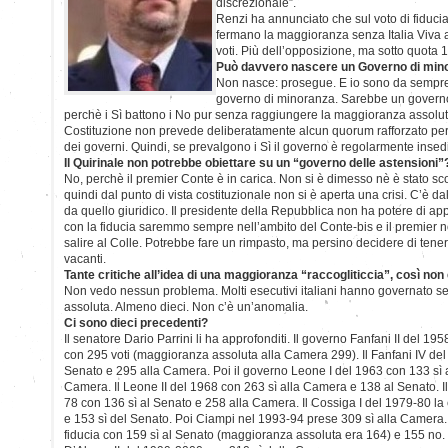
discrezionale”.
Renzi ha annunciato che sul voto di fiducia s
fermano la maggioranza senza Italia Viva 
voti. Più dell’opposizione, ma sotto quota 
Può davvero nascere un Governo di min
Non nasce: prosegue. E io sono da sempre 
governo di minoranza. Sarebbe un governo
perchè i Sì battono i No pur senza raggiungere la maggioranza assoluta.
Costituzione non prevede deliberatamente alcun quorum rafforzato per
dei governi. Quindi, se prevalgono i Sì il governo è regolarmente insed
Il Quirinale non potrebbe obiettare su un “governo delle astensioni”
No, perchè il premier Conte è in carica. Non si è dimesso nè è stato sconf
quindi dal punto di vista costituzionale non si è aperta una crisi. C’è da
da quello giuridico. Il presidente della Repubblica non ha potere di a
con la fiducia saremmo sempre nell’ambito del Conte-bis e il premier
salire al Colle. Potrebbe fare un rimpasto, ma persino decidere di tenersi
vacanti.
Tante critiche all’idea di una maggioranza “raccogliticcia”, così non
Non vedo nessun problema. Molti esecutivi italiani hanno governato 
assoluta. Almeno dieci. Non c’è un’anomalia.
Ci sono dieci precedenti?
Il senatore Dario Parrini li ha approfonditi. Il governo Fanfani II del 195
con 295 voti (maggioranza assoluta alla Camera 299). Il Fanfani IV del
Senato e 295 alla Camera. Poi il governo Leone I del 1963 con 133 sì a
Camera. Il Leone II del 1968 con 263 sì alla Camera e 138 al Senato. Il
78 con 136 sì al Senato e 258 alla Camera. Il Cossiga I del 1979-80 l
e 153 sì del Senato. Poi Ciampi nel 1993-94 prese 309 sì alla Camera.
fiducia con 159 sì al Senato (maggioranza assoluta era 164) e 155 no.