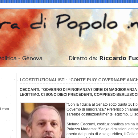
I COSTITUZIONALISTI: “CONTE PUO’ GOVERNARE ANC
CECCANTI: “GOVERNO DI MINORANZA? DIREI DI MAGGIORANZA
LEGITTIMO. CI SONO DIECI PRECEDENTI, COMPRESO BERLUSCO
“Con la fiducia al Senato sotto quota 161 p
il.com
Governo di minoranza? Preferisco chiamarl
sarebbe costituzionalmente legittimo. Ci so
.
Stefano Ceccanti, costituzionalista smina la
Palazzo Madama: “Senza dimissioni del prem
aperta dal punto di vista giuridico, il Coll