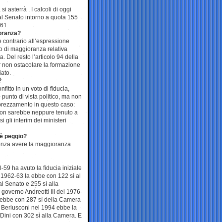
i asterrà . I calcoli di oggi
al Senato intorno a quota 155
161.
oranza?
contrario all’espressione
 di maggioranza relativa
 Del resto l’articolo 94 della
 non ostacolare la formazione
iato.
?
itto in un voto di fiducia,
l punto di vista politico, ma non
pprezzamento in questo caso:
 non sarebbe neppure tenuto a
 gli interim dei ministeri
 è peggio?
senza avere la maggioranza
8-59 ha avuto la fiducia iniziale
 1962-63 la ebbe con 122 sì al
l Senato e 255 sì alla
 governo Andreotti III del 1976-
a ebbe con 287 sì della Camera
 Berlusconi nel 1994 ebbe la
 Dini con 302 sì alla Camera. E