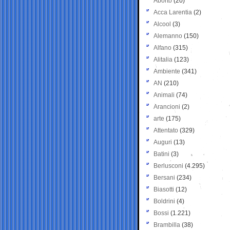
Aborto
(20)
Acca Larentia
(2)
Alcool
(3)
Alemanno
(150)
Alfano
(315)
Alitalia
(123)
Ambiente
(341)
AN
(210)
Animali
(74)
Arancioni
(2)
arte
(175)
Attentato
(329)
Auguri
(13)
Batini
(3)
Berlusconi
(4.295)
Bersani
(234)
Biasotti
(12)
Boldrini
(4)
Bossi
(1.221)
Brambilla
(38)