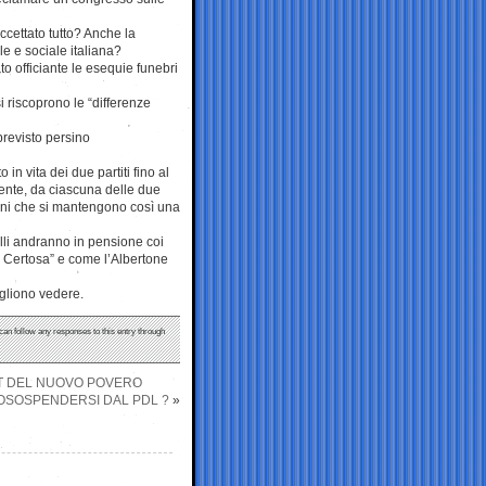
cettato tutto? Anche la
e e sociale italiana?
to officiante le esequie funebri
si riscoprono le “differenze
previsto persino
n vita dei due partiti fino al
mente, da ciascuna delle due
 Fini che si mantengono così una
nelli andranno in pensione coi
 Certosa” e come l’Albertone
vogliono vedere.
 can follow any responses to this entry through
IKIT DEL NUOVO POVERO
OSOSPENDERSI DAL PDL ?
»