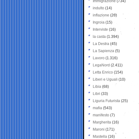
Immigrazione
(734)
indulto
(14)
inflazione
(26)
Ingroia
(15)
Interviste
(16)
la casta
(1.394)
La Destra
(45)
La Sapienza
(5)
Lavoro
(1.316)
LegaNord
(2.411)
Letta Enrico
(154)
Liberi e Uguali
(10)
Libia
(68)
Libri
(33)
Liguria Futurista
(25)
mafia
(543)
manifesto
(7)
Margherita
(16)
Maroni
(171)
Mastella
(16)