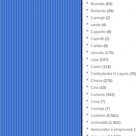
Brunetta
(83)
Burlando
(26)
Camogli
(2)
canile
(4)
Cappello
(8)
Caprotti
(2)
Caritas
(6)
carovita
(170)
casa
(247)
Casini
(119)
Centrodestra in Liguria
(35
Chiesa
(276)
Cina
(10)
Comune
(342)
Coop
(7)
Cossiga
(7)
Costume
(5.581)
criminalità
(1.402)
democratici e progressisti
(