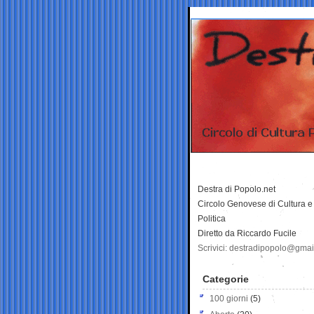
Destra di Popolo.net
Circolo Genovese di Cultura e
Politica
Diretto da Riccardo Fucile
Scrivici: destradipopolo@gma
Categorie
100 giorni
(5)