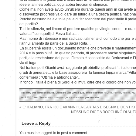
idee e la linea politica, oggi abbia bruciori di stomaco.
Come mai non avete avuto un’ulcera durante quegli anni in cui avete ac
dissolvenza progressiva di dare un futuro a una destra politica nazional
Perchè nessuno ha avuto le palle di far scendere dal piedistallo il prela
del partito?
Tutti in silenzio, nel timore di perdere qualche privilegio, certo… e ora 
valoriali” con quelli di Forza Italia…
Matrimonio di interesse e non radicato, talmente di comodo che già è 
l’annullamento da parte della Sacra Rota…
Eh sì, perchè esiste un documento notarile che prevede il mantenimento i
2014 e la possibilità , in questo periodo, di procedere anche singolar
parti, alla rescissione del patto. Firmato e sottoscritto da Berlusconi e
via di fuga.
Nel frattempo il Gianfri avrà raggiunto gli obiettivi prefissati… i colon
gradi di generale… e la base assaporerà la famosa trippa marca “Villa
confermerà : “Ottima e abbondante”…
In fondo l’Italia è piena di Sordi e di muti, oltre che di coloro che non 
This entry was posted on giovedì, Dicembre 18th, 2008 at 12:57 and is filed under
AN
,
Fini
,
Politica
,
Veltroni
. You
the
RSS 2.0
feed. You can
leave a response
, or
trackback
from your own site.
«
E’ ITALIANO, TRA I 30 E 40 ANNI: LA CARITAS DISEGNA L’IDENT
NESSUNO DICE A BOCCHINO DI AUT
Leave a Reply
You must be
logged in
to post a comment.