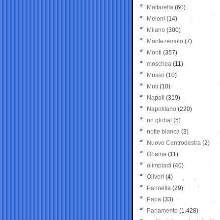
Mattarella
(60)
Meloni
(14)
Milano
(300)
Montezemolo
(7)
Monti
(357)
moschea
(11)
Musso
(10)
Muti
(10)
Napoli
(319)
Napolitano
(220)
no global
(5)
notte bianca
(3)
Nuovo Centrodestra
(2)
Obama
(11)
olimpiadi
(40)
Oliveri
(4)
Pannella
(29)
Papa
(33)
Parlamento
(1.428)