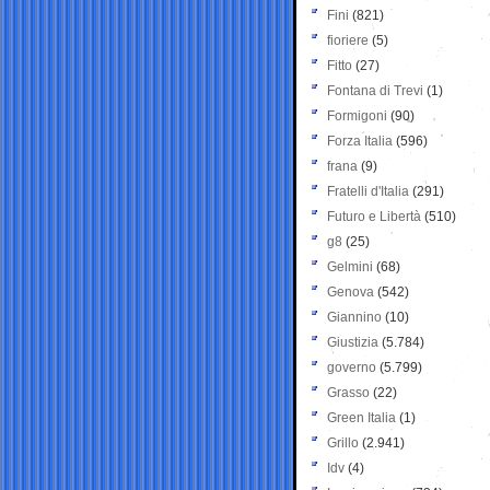
Fini
(821)
fioriere
(5)
Fitto
(27)
Fontana di Trevi
(1)
Formigoni
(90)
Forza Italia
(596)
frana
(9)
Fratelli d'Italia
(291)
Futuro e Libertà
(510)
g8
(25)
Gelmini
(68)
Genova
(542)
Giannino
(10)
Giustizia
(5.784)
governo
(5.799)
Grasso
(22)
Green Italia
(1)
Grillo
(2.941)
Idv
(4)