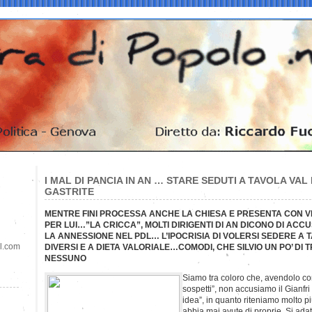
I MAL DI PANCIA IN AN … STARE SEDUTI A TAVOLA VA
GASTRITE
MENTRE FINI PROCESSA ANCHE LA CHIESA E PRESENTA CON VE
PER LUI…”LA CRICCA”, MOLTI DIRIGENTI DI AN DICONO DI ACC
LA ANNESSIONE NEL PDL… L’IPOCRISIA DI VOLERSI SEDERE A T
il.com
DIVERSI E A DIETA VALORIALE…COMODI, CHE SILVIO UN PO’ DI 
NESSUNO
Siamo tra coloro che, avendolo co
sospetti”, non accusiamo il Gianfr
idea”, in quanto riteniamo molto 
abbia mai avute di proprie. Si adatt