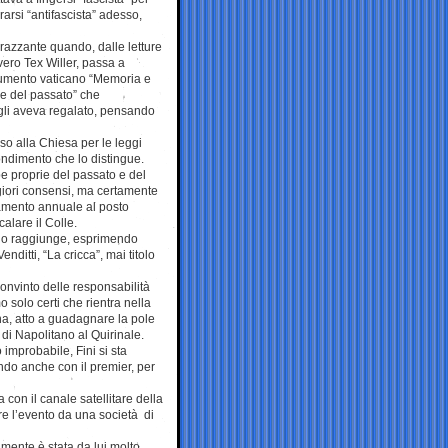
arsi “antifascista” adesso,
razzante quando, dalle letture
vero Tex Willer, passa a
umento vaticano “Memoria e
pe del passato” che
li aveva regalato, pensando
so alla Chiesa per le leggi
fondimento che lo distingue.
pe proprie del passato e del
iori consensi, ma certamente
amento annuale al posto
alare il Colle.
e lo raggiunge, esprimendo
nditti, “La cricca”, mai titolo
onvinto delle responsabilità
 solo certi che rientra nella
ana, atto a guadagnare la pole
di Napolitano al Quirinale.
improbabile, Fini si sta
do anche con il premier, per
con il canale satellitare della
re l’evento da una società di
amente è stata da lui molto