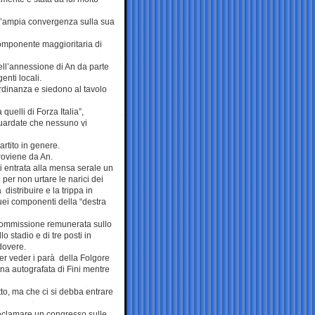
un’ampia convergenza sulla sua
omponente maggioritaria di
dell’annessione di An da parte
enti locali.
rdinanza e siedono al tavolo
quelli di Forza Italia”,
guardate che nessuno vi
artito in genere.
roviene da An.
di entrata alla mensa serale un
 per non urtare le narici dei
à distribuire e la trippa in
uei componenti della “destra
o-commissione remunerata sullo
lo stadio e di tre posti in
 dovere.
 per veder i parà della Folgore
lina autografata di Fini mentre
to, ma che ci si debba entrare
reclamare un congresso sulle