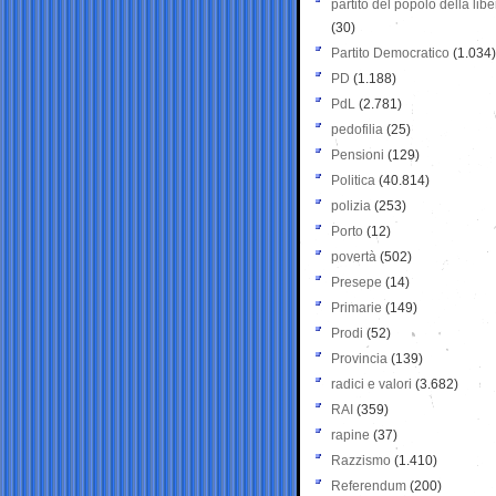
partito del popolo della libe
(30)
Partito Democratico
(1.034)
PD
(1.188)
PdL
(2.781)
pedofilia
(25)
Pensioni
(129)
Politica
(40.814)
polizia
(253)
Porto
(12)
povertà
(502)
Presepe
(14)
Primarie
(149)
Prodi
(52)
Provincia
(139)
radici e valori
(3.682)
RAI
(359)
rapine
(37)
Razzismo
(1.410)
Referendum
(200)