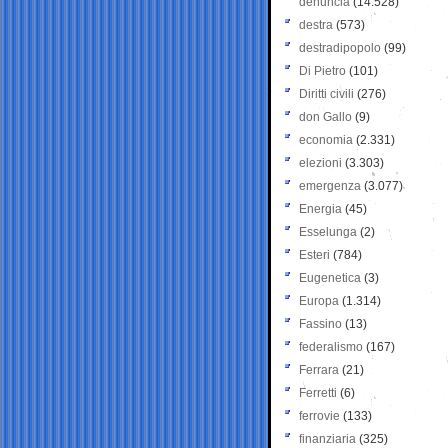
denuncia
(14.528)
destra
(573)
destradipopolo
(99)
Di Pietro
(101)
Diritti civili
(276)
don Gallo
(9)
economia
(2.331)
elezioni
(3.303)
emergenza
(3.077)
Energia
(45)
Esselunga
(2)
Esteri
(784)
Eugenetica
(3)
Europa
(1.314)
Fassino
(13)
federalismo
(167)
Ferrara
(21)
Ferretti
(6)
ferrovie
(133)
finanziaria
(325)