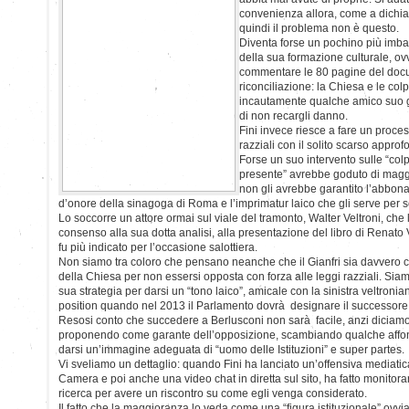
convenienza allora, come a dichiar
quindi il problema non è questo.
Diventa forse un pochino più imba
della sua formazione culturale, ov
commentare le 80 pagine del doc
riconciliazione: la Chiesa e le col
incautamente qualche amico suo g
di non recargli danno.
Fini invece riesce a fare un proces
razziali con il solito scarso appro
Forse un suo intervento sulle “col
presente” avrebbe goduto di magg
non gli avrebbe garantito l’abbon
d’onore della sinagoga di Roma e l’imprimatur laico che gli serve per sc
Lo soccorre un attore ormai sul viale del tramonto, Walter Veltroni, ch
consenso alla sua dotta analisi, alla presentazione del libro di Renato Ve
fu più indicato per l’occasione salottiera.
Non siamo tra coloro che pensano neanche che il Gianfri sia davvero c
della Chiesa per non essersi opposta con forza alle leggi razziali. Siamo
sua strategia per darsi un “tono laico”, amicale con la sinistra veltroni
position quando nel 2013 il Parlamento dovrà designare il successore 
Resosi conto che succedere a Berlusconi non sarà facile, anzi diciamo 
proponendo come garante dell’opposizione, scambiando qualche affon
darsi un’immagine adeguata di “uomo delle Istituzioni” e super partes.
Vi sveliamo un dettaglio: quando Fini ha lanciato un’offensiva mediatica 
Camera e poi anche una video chat in diretta sul sito, ha fatto monitora
ricerca per avere un riscontro su come egli venga considerato.
Il fatto che la maggioranza lo veda come una “figura istituzionale” ovvi