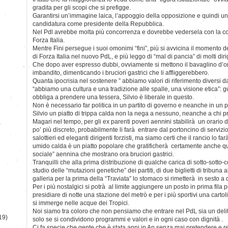
gradita per gli scopi che si prefigge.
Garantirsi un’immagine laica, l’appoggio della opposizione e quindi 
candidatura come presidente della Repubblica.
Nel Pdl avrebbe molta più concorrenza e dovrebbe vedersela con la c
Forza Italia.
Mentre Fini persegue i suoi omonimi “fini”, più si avvicina il momento 
di Forza Italia nel nuovo PdL, e più leggo di “mal di pancia” di molti dirig
Che dopo aver espresso dubbi, ovviamente si mettono il bavaglino d’o
imbandito, dimenticando i bruciori gastrici che li affliggerebbero.
Quanta ipocrisia nel sostenere ” abbiamo valori di riferimento diversi da 
“abbiamo una cultura e una tradizione alle spalle, una visione etica”: 
obbliga a prendere una tessera, Silvio è liberale in questo.
Non è necessario far politica in un partito di governo e neanche in un p
Silvio un piatto di trippa calda non la nega a nessuno, neanche a chi p
Magari nel tempo, per gli ex parenti poveri aennini stabilirà un orario 
)
po’ più discreto, probabilmente li farà entrare dal portoncino di servizio
salottieri ed eleganti dirigenti forzisti, ma siamo certi che il rancio lo far
umido calda è un piatto popolare che gratificherà certamente anche q
sociale” aennina che mostrano ora bruciori gastrici.
Tranquilli che alla prima distribuzione di qualche carica di sotto-sott
studio delle “mutazioni genetiche” dei partiti, di due biglietti di tribuna al
galleria per la prima della “Traviata” lo stomaco si rimetterà in sesto a
Per i più nostalgici si potrà al limite aggiungere un posto in prima fila
presidiare di notte una stazione del metrò e per i più sportivi una carto
si immerge nelle acque dei Tropici.
Noi siamo tra coloro che non pensiamo che entrare nel PdL sia un delit
19)
solo se si condividono programmi e valori e in ogni caso con dignità .
Ci fa specie che gente che è stata anni in An senza mai pretendere e 