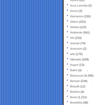
Aborto
(20)
Acca Larentia
(2)
Alcool
(3)
Alemanno
(150)
Alfano
(315)
Alitalia
(123)
Ambiente
(341)
AN
(210)
Animali
(74)
Arancioni
(2)
arte
(175)
Attentato
(329)
Auguri
(13)
Batini
(3)
Berlusconi
(4.295)
Bersani
(234)
Biasotti
(12)
Boldrini
(4)
Bossi
(1.221)
Brambilla
(38)