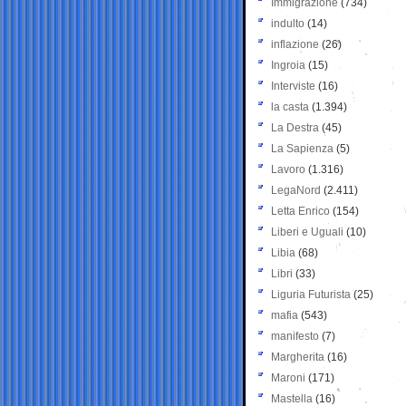
Immigrazione
(734)
indulto
(14)
inflazione
(26)
Ingroia
(15)
Interviste
(16)
la casta
(1.394)
La Destra
(45)
La Sapienza
(5)
Lavoro
(1.316)
LegaNord
(2.411)
Letta Enrico
(154)
Liberi e Uguali
(10)
Libia
(68)
Libri
(33)
Liguria Futurista
(25)
mafia
(543)
manifesto
(7)
Margherita
(16)
Maroni
(171)
Mastella
(16)