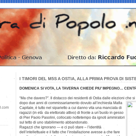
I TIMORI DEL M5S A OSTIA, ALLA PRIMA PROVA DI SIS
DOMENICA SI VOTA, LA TAVERNA CHIEDE PIU’ IMPEGNO… CEN
“Ma che davero?”. Il distacco dei residenti di Ostia dalle elezioni che si
dopo due anni di commissariamento dovuto all’inchiesta Mafia
il.com
Capitale, è tutto nel siparietto a cui danno vita una manciata di
ragazzi (in età da elettorato attivo) di fronte a un busto in gesso
di Pier Paolo Pasolini, collocato nottetempo da ignoti ammiratori
sul tetto di uno stabilimento abbandonato.
Ragazzi che ignorano — e ci può stare – l’identità
dell’intellettuale e il fatto che l’installazione avesse a che fare