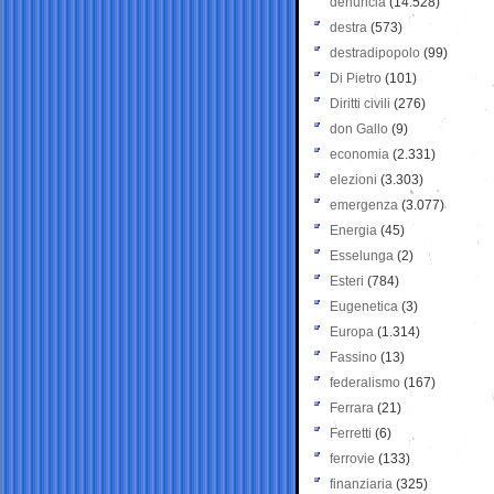
denuncia
(14.528)
destra
(573)
destradipopolo
(99)
Di Pietro
(101)
Diritti civili
(276)
don Gallo
(9)
economia
(2.331)
elezioni
(3.303)
emergenza
(3.077)
Energia
(45)
Esselunga
(2)
Esteri
(784)
Eugenetica
(3)
Europa
(1.314)
Fassino
(13)
federalismo
(167)
Ferrara
(21)
Ferretti
(6)
ferrovie
(133)
finanziaria
(325)