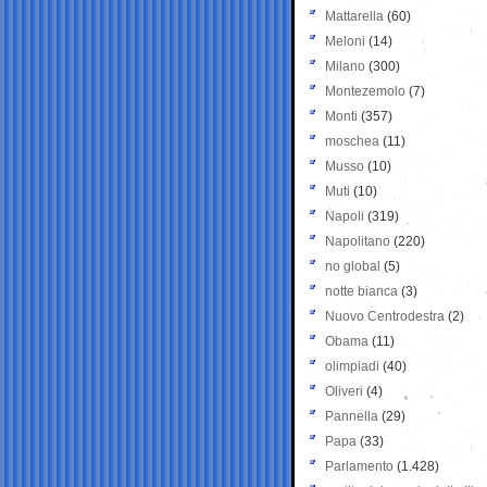
Mattarella
(60)
Meloni
(14)
Milano
(300)
Montezemolo
(7)
Monti
(357)
moschea
(11)
Musso
(10)
Muti
(10)
Napoli
(319)
Napolitano
(220)
no global
(5)
notte bianca
(3)
Nuovo Centrodestra
(2)
Obama
(11)
olimpiadi
(40)
Oliveri
(4)
Pannella
(29)
Papa
(33)
Parlamento
(1.428)