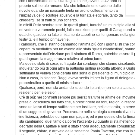
con l’anniversario della sua tragica morte, avvenuta 42 anni fa
proprio sul litorale romano. Ma che letteralmente cadono dalle
nuvole quando un passante tenta un ardito collegamento tra
l’iniziativa dello scultore abusivo e la tornata elettorale, tanto da
chiedergli se si tratti di uno scherzo.
In effetti Ostia sembra tutto, in questi giorni, fuorchè un municipio alla vi
ne vedono veramente pochi, fatta eccezione per quelli di Casapound ne
qualche gazebo ha fatto timidamente capolino sul lungomare nella gior
festività e il tempo primaverile.
I candidati, che si stanno dannando l’anima più con i giornalisti che con
copertura mediatica per un evento allo stato “quasi clandestino”, sanno
rappresentato dall’elezione per il sindaco di Roma, potrebbe essere il p
guadagnare la maggioranza relativa al primo turno.
Ma questo stato di cose, suffragato dai sondaggi che stanno circolando 
inquietando più di ogni altro la pattuglia grillina raccolta attorno a Giul
settimana fa veniva considerata una sorta di presidente di municipio in
Non a caso, la sindaca Raggi aveva scelto lei per la figura di delegato a
propedeutico a quello di minisindaco.
Qualcosa, però, non sta andando secondo i piani, e non solo a causa d
residenti per le elezioni.
C’è di più: nei confronti sempre più serrati tra tutte le anime del mov
presa di coscienza del fatto che, a prescindere da torti, ragioni o resp
sono un lasso di tempo sufficiente per instillare, nell’elettorato, la pe
di un soggetto di governo. Perseverare nella strategia comunicativa di a
inefficienza, potrebbe dunque non pagare, ed è per questo che la line
sta cambiando, quel tanto da porre l’accento su quanto si sta mettendo 
degrado della Capitale e non è stato finora adeguatamente comunicat
Il segnale, chiaro, è arrivato dalla senatrice Paola Taverna, che con la