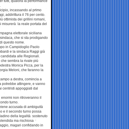
r tutti, qualora la performance
.
cipio, incassando al primo
gi, addirittura il 76 per cento.
ottimista dei grillini romani,
si misurerà la reale portata del
ampagna elettorale siciliana
 sindaca, che si sta prodigando
 di questo nome.
uppo in Campidoglio Paolo
ombardi e la sindaca Raggi già
 candidata alle Regionali.
a che sembra la rivale più
trodestra Monica Picca, per la
orgia Meloni, che faranno la
 campo a destra, comincia a
ca potrebbe attingere, e vanno
i centristi appoggiati dal
 enormi non ritroveranno il
condo turno.
e viene accusata di ambiguità
mo e il secondo turno possa
dino della legalità sostenuto
splendida ma rischiosa
ttaggio, magari confidando in