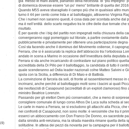
già messo le mani avanti, parlando della necessità di “più impegno” pe
di domenica dovesse essere “un po’ meno” brillante di quella del 2016
Quando M5S aveva sbaragliato il campo più che in qualsiasi altro muni
turno il 44 per cento come lista e al ballottaggio, attraverso Virginia Rag
Che i numeri non saranno questi, è cosa data per scontata anche dal più 
ma è nell’entità dello scarto negativo tra le cifre delle due tornate che 
risultato.
È per questo che i big del partito non impegnati nella chiusura della c
convergeranno oggi pomeriggio sul litorale, a partire ovviamente dalla
pubblicamente e privatamente per ottenere una partecipazione degna
Così sta facendo anche il dominus del Movimento ostiense, il capogr
Ferrara, che si è assicurato la replica dell’abbraccio tra l’ortodossa L
andato in scena a Marino in occasione dell’investitura della deputata a
Ferrara si sta anche incaricando di contrastare sul piano politico quell
accreditata della Di Pillo per il ballottaggio, la candidata di tutto il cen
)
quale scenderanno ad Ostia leader nazionali come Matteo Salvini e Gi
spola con la Sicilia, a differenza di Di Maio e di Battista.
La convinzione di farcela da soli, di fronte al rassemblement messo in
incrinarsi, anche perchè al ballottaggio molti sono i bacini ai quali Pic
dai neofascisti di Casapound (accreditati di un exploit clamoroso) fino a
ministro Beatrice Lorenzin.
Passando per gli elettori Dem più conservatori, che a meno di sorprese
consigliere comunale di lungo corso Athos De Luca sulla scheda al se
Le carte in mano a Ferrara, se si escludono gli attacchi alla Picca, ch
nei confronti di Casapound, non sono molte: è verosimile che tra il pri
esserci un abboccamento con Don Franco De Donno, ex-sacerdote pala
dalla sinistra anti-renziana, ma la strada maestra rimane quella della 
19)
solitudine. In attesa dei pezzi da novanta per la campagna per il ballo