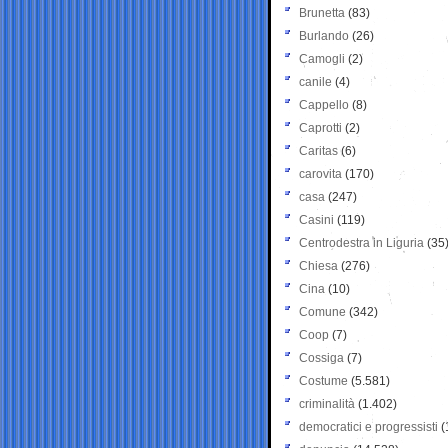
Brunetta
(83)
Burlando
(26)
Camogli
(2)
canile
(4)
Cappello
(8)
Caprotti
(2)
Caritas
(6)
carovita
(170)
casa
(247)
Casini
(119)
Centrodestra in Liguria
(35
Chiesa
(276)
Cina
(10)
Comune
(342)
Coop
(7)
Cossiga
(7)
Costume
(5.581)
criminalità
(1.402)
democratici e progressisti
(