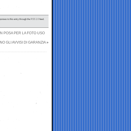
ponses to this entry through the
RSS 2.0
feed.
 IN POSA PER LA FOTO USO
O GLI AVVISI DI GARANZIA
»