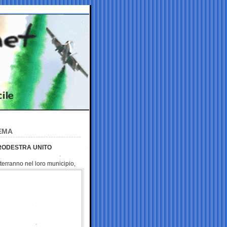
TEMA
TRODESTRA UNITO
 terranno nel loro
municipio,