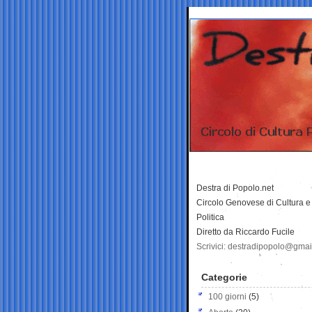
Destra di Popolo.net
Circolo Genovese di Cultura e
Politica
Diretto da Riccardo Fucile
Scrivici: destradipopolo@gma
Categorie
100 giorni
(5)