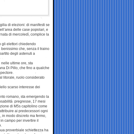
gilia di elezioni: di manifesti se
ll’area delle case popolari, e
nata di mercoledì, complice la
 gli elettori chiedendo
 benissimo che, senza il traino
artito degli astenuti a
nelle ultime ore, sta
iana Di Pillo, che fino a qualche
 pectore.
l litorale, ruolo considerato
ello scarso interesse dei
imento romano, sta emergendo la
onsabilità pregresse, 17 mesi
rcezione di M5s capitolino come
ttribuire ai predecessori ogni
a, in modo discreto ma fermo,
in campo per invertire il
o.
 sua proverbiale schiettezza ha