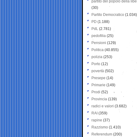
partito del popolo della libe
(30)
Partito Democratico
(1.034)
PD
(1.188)
PdL
(2.781)
pedofilia
(25)
Pensioni
(129)
Politica
(40.855)
polizia
(253)
Porto
(12)
povertà
(502)
Presepe
(14)
Primarie
(149)
Prodi
(52)
Provincia
(139)
radici e valori
(3.682)
RAI
(359)
rapine
(37)
Razzismo
(1.410)
Referendum
(200)