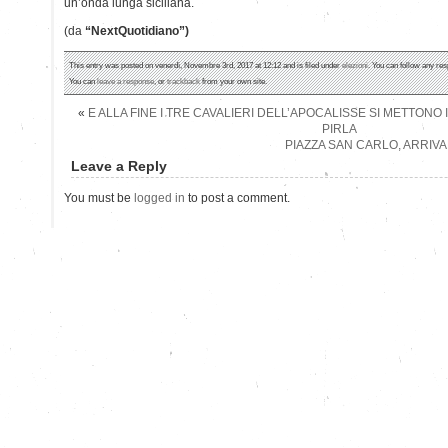
un’onda lunga siciliana.
(da
“NextQuotidiano”)
This entry was posted on venerdì, Novembre 3rd, 2017 at 12:12 and is filed under
elezioni
. You can follow any res
You can
leave a response
, or
trackback
from your own site.
«
E ALLA FINE I TRE CAVALIERI DELL’APOCALISSE SI METTONO
PIRLA
PIAZZA SAN CARLO, ARRIVAN
Leave a Reply
You must be
logged in
to post a comment.