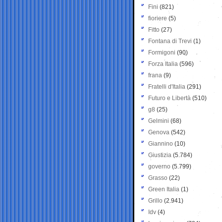
Fini
(821)
fioriere
(5)
Fitto
(27)
Fontana di Trevi
(1)
Formigoni
(90)
Forza Italia
(596)
frana
(9)
Fratelli d'Italia
(291)
Futuro e Libertà
(510)
g8
(25)
Gelmini
(68)
Genova
(542)
Giannino
(10)
Giustizia
(5.784)
governo
(5.799)
Grasso
(22)
Green Italia
(1)
Grillo
(2.941)
Idv
(4)