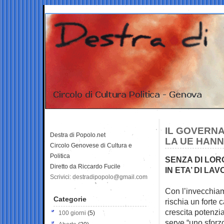
IL GOVERNA
Destra di Popolo.net
LA UE HANN
Circolo Genovese di Cultura e
Politica
SENZA DI LO
Diretto da Riccardo Fucile
IN ETA’ DI L
Scrivici: destradipopolo@gmail.com
Con l’invecchiam
Categorie
rischia un forte c
crescita potenzi
100 giorni
(5)
serve “uno sforzo