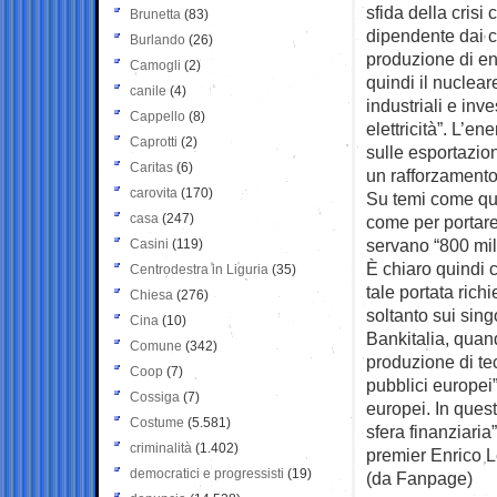
sfida della crisi
Brunetta
(83)
dipendente dai c
Burlando
(26)
produzione di en
Camogli
(2)
quindi il nuclea
canile
(4)
industriali e inv
Cappello
(8)
elettricità”. L’en
Caprotti
(2)
sulle esportazion
Caritas
(6)
un rafforzamento
carovita
(170)
Su temi come ques
casa
(247)
come per portare 
servano “800 mili
Casini
(119)
È chiaro quindi 
Centrodestra in Liguria
(35)
tale portata rich
Chiesa
(276)
soltanto sui sing
Cina
(10)
Bankitalia, quand
Comune
(342)
produzione di te
Coop
(7)
pubblici europei
Cossiga
(7)
europei. In quest
Costume
(5.581)
sfera finanziaria
criminalità
(1.402)
premier Enrico L
democratici e progressisti
(19)
(da Fanpage)