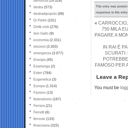
denuncia
(14.528)
This entry was posted o
destra
(573)
responses to this entr
destradipopolo
(99)
Di Pietro
(101)
«
CARROCCIO, 
Diritti civili
(276)
750 MILA E
don Gallo
(9)
PAGARE A MON
economia
(2.331)
IN RAI È P
elezioni
(3.303)
SCURATI: 
emergenza
(3.077)
POTREBBE 
Energia
(45)
FAMOSO PER A
Esselunga
(2)
Esteri
(784)
Leave a Rep
Eugenetica
(3)
Europa
(1.314)
You must be
log
Fassino
(13)
federalismo
(167)
Ferrara
(21)
Ferretti
(6)
ferrovie
(133)
finanziaria
(325)