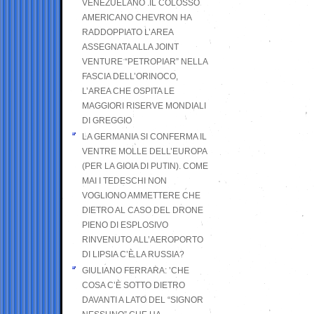
VENEZUELANO .IL COLOSSO
AMERICANO CHEVRON HA
RADDOPPIATO L’AREA
ASSEGNATA ALLA JOINT
VENTURE “PETROPIAR” NELLA
FASCIA DELL’ORINOCO,
L’AREA CHE OSPITA LE
MAGGIORI RISERVE MONDIALI
DI GREGGIO
LA GERMANIA SI CONFERMA IL
VENTRE MOLLE DELL’EUROPA
(PER LA GIOIA DI PUTIN). COME
MAI I TEDESCHI NON
VOGLIONO AMMETTERE CHE
DIETRO AL CASO DEL DRONE
PIENO DI ESPLOSIVO
RINVENUTO ALL’AEROPORTO
DI LIPSIA C’È LA RUSSIA?
GIULIANO FERRARA: ’CHE
COSA C’È SOTTO DIETRO
DAVANTI A LATO DEL “SIGNOR