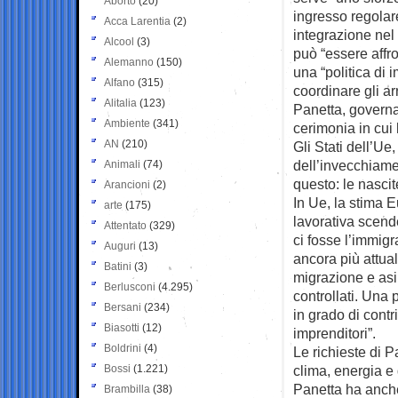
Aborto
(20)
ingresso regolare
Acca Larentia
(2)
integrazione nel
Alcool
(3)
può “essere affro
Alemanno
(150)
una “politica di 
Alfano
(315)
coordinare gli ar
Alitalia
(123)
Panetta, governat
Ambiente
(341)
cerimonia in cui
AN
(210)
Gli Stati dell’Ue
dell’invecchiamen
Animali
(74)
questo: le nasci
Arancioni
(2)
In Ue, la stima E
arte
(175)
lavorativa scend
Attentato
(329)
ci fosse l’immigr
Auguri
(13)
ancora più attua
Batini
(3)
migrazione e asi
Berlusconi
(4.295)
controllati. Una 
Bersani
(234)
in grado di contr
Biasotti
(12)
imprenditori”.
Boldrini
(4)
Le richieste di 
Bossi
(1.221)
clima, energia e 
Panetta ha anche
Brambilla
(38)