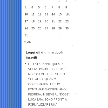
1
2
3
4
5
6
7
8
9
10
11
12
13
14
15
16
17
18
19
20
21
22
23
24
25
26
27
28
29
30
31
« Lug
Leggi gli ultimi articoli
inseriti
CE LA FARANNO QUESTA
VOLTA I PAVIDI LEGHISTI “DEL
NORD” A METTERE SOTTO
SCHIAFFO SALVINI? I
GOVERNATORI ATTILIO
FONTANA E MASSIMILIANO
FEDRIGA, INSIEME AL “DOGE”
LUCA ZAIA, SONO PRONTI A
FORMALIZZARE UNA