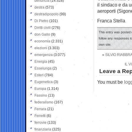
denuncia
(14.528)
il sindaco e da u
destra
(573)
aeroporti (Sigone
destradipopolo
(99)
Franca Stella
Di Pietro
(101)
Diritti civili
(276)
This entry was posted o
don Gallo
(9)
follow any responses to
economia
(2.331)
own site.
elezioni
(3.303)
emergenza
(3.077)
«
SILVIO RIABBR
Energia
(45)
IL 
Esselunga
(2)
Leave a Rep
Esteri
(784)
You must be
log
Eugenetica
(3)
Europa
(1.314)
Fassino
(13)
federalismo
(167)
Ferrara
(21)
Ferretti
(6)
ferrovie
(133)
finanziaria
(325)