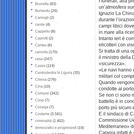
I funerali, alla 
Brunetta
(83)
un’atmosfera surr
Burlando
(26)
Ignazio La China
Camogli
(2)
durante l’orazion
canile
(4)
campi libici dove
Cappello
(8)
in mare alla ric
Intanto ieri è co
Caprotti
(2)
elicotteri con vis
Caritas
(6)
Si tratta di una
carovita
(170)
il ministro della
casa
(247)
«sicurezza».
Casini
(119)
«Le navi hanno u
Centrodestra in Liguria
(35)
militari col compi
Chiesa
(276)
Quando vengono 
Cina
(10)
condotte al porto
Comune
(342)
Se non ci sono m
Coop
(7)
battello è in con
porto più sicuro
Cossiga
(7)
E il sindaco di 
Costume
(5.581)
Commissione Ue 
criminalità
(1.402)
Mediterraneo» de
democratici e progressisti
(19)
Catania infatti 