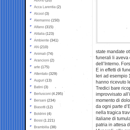
Aborto
(20)
Acca Larentia
(2)
Alcool
(3)
Alemanno
(150)
Alfano
(315)
Alitalia
(123)
Ambiente
(341)
AN
(210)
state mandate ot
Animali
(74)
funerali li avev
Arancioni
(2)
dell’Interno. Fo
arte
(175)
E in effetti di fu
Attentato
(329)
Ieri ad esempio 
Auguri
(13)
hanno ricevuto l
Batini
(3)
Tredici bare rico
improvvisato all’
Berlusconi
(4.295)
momento di dolore
Bersani
(234)
da ogni parte d’
Biasotti
(12)
nella tragica tr
Boldrini
(4)
italiane di tumul
Bossi
(1.221)
patria in attesa d
Brambilla
(38)