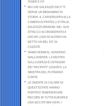
TASER E CP
MA CHE GALEAZZO DICI? TI
SERVE UN BIGNAMINO DI
STORIA. IL CAPOGRUPPO ALLA
CAMERA DI FRATELLI D’ITALIA,
GALEAZZO BIGNAMI, NEL SUO
ATTACCO SCONSIDERATO A
OSCAR LUIGI SCALFARO HA
DETTO UN BEL PO’ DI
CAZZATE
SIAMO FERMI AL GOVERNO
GIALLOVERDE: LA DESTRA
SULLA DIFESA È OSTAGGIO
DEI “PACIFISTI” LEGHISTI, LA
SINISTRA DEL PUTINIANO
CONTE
LE ONDATE DI CALORE DI
QUEST’ESTATE HANNO
PORTATO TEMPERATURE
RECORD IN TUTTA EUROPA E
UNA SICCITA’ MAI VISTA. I