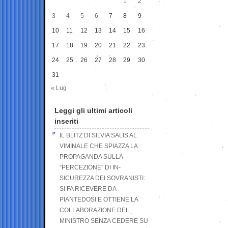
1
2
3
4
5
6
7
8
9
10
11
12
13
14
15
16
17
18
19
20
21
22
23
24
25
26
27
28
29
30
31
« Lug
Leggi gli ultimi articoli
inseriti
IL BLITZ DI SILVIA SALIS AL
VIMINALE CHE SPIAZZA LA
PROPAGANDA SULLA
“PERCEZIONE” DI IN-
SICUREZZA DEI SOVRANISTI:
SI FA RICEVERE DA
PIANTEDOSI E OTTIENE LA
COLLABORAZIONE DEL
MINISTRO SENZA CEDERE SU