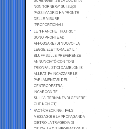
SCHENGEN. SE LA DUCETTA
NON TORNERA’ SUI SUOI
PASSI MADRID HA PRONTE
DELLE MISURE
“PROPORZIONALI
LE “FRANCHE TIRATRICI”
SONO PRONTE AD
AFFOSSARE (DI NUOVO) LA
LEGGE ELETTORALE? IL
BLUFF SULLE PREFERENZE
ANNUNCIATO CON TONI
TRIONFALISTICI DA MELONI E
ALLEATI FA INCAZZARE LE
PARLAMENTARI DEL
CENTRODESTRA,
INCAROGNITE
SULL’ALTERNANZA DI GENERE
CHE NON C’E’
FACT-CHECKING: I FALSI
MESSAGGI E LA PROPAGANDA
DIETRO LA TRAGEDIA DI
CEUTA: LA DISINFORMAZIONE