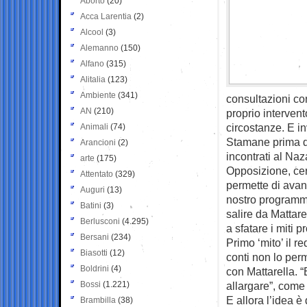
Aborto
(20)
Acca Larentia
(2)
Alcool
(3)
Alemanno
(150)
Alfano
(315)
Alitalia
(123)
Ambiente
(341)
consultazioni con
AN
(210)
proprio intervent
circostanze. E i
Animali
(74)
Stamane prima di 
Arancioni
(2)
incontrati al Na
arte
(175)
Opposizione, cert
Attentato
(329)
permette di avan
Auguri
(13)
nostro programma
Batini
(3)
salire da Mattar
Berlusconi
(4.295)
a sfatare i miti 
Bersani
(234)
Primo ‘mito’ il r
Biasotti
(12)
conti non lo per
Boldrini
(4)
con Mattarella. “
Bossi
(1.221)
allargare”, come
E allora l’idea 
Brambilla
(38)