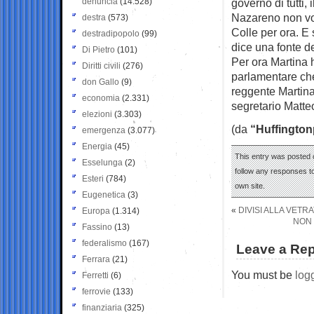
denuncia
(14.528)
governo di tutti,
Nazareno non vo
destra
(573)
Colle per ora. E 
destradipopolo
(99)
dice una fonte d
Di Pietro
(101)
Per ora Martina 
Diritti civili
(276)
parlamentare che 
don Gallo
(9)
reggente Martina 
economia
(2.331)
segretario Matte
elezioni
(3.303)
(da
“Huffington
emergenza
(3.077)
Energia
(45)
This entry was posted o
Esselunga
(2)
follow any responses to
Esteri
(784)
own site.
Eugenetica
(3)
«
DIVISI ALLA VETR
Europa
(1.314)
NON 
Fassino
(13)
federalismo
(167)
Leave a Rep
Ferrara
(21)
You must be
log
Ferretti
(6)
ferrovie
(133)
finanziaria
(325)