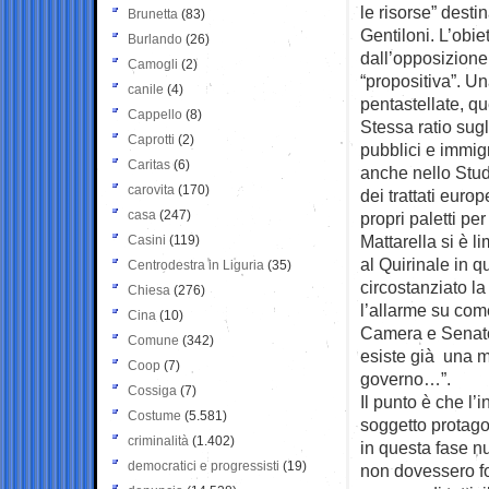
le risorse” desti
Brunetta
(83)
Gentiloni. L’obi
Burlando
(26)
dall’opposizione
Camogli
(2)
“propositiva”. Un
canile
(4)
pentastellate, q
Cappello
(8)
Stessa ratio sugl
Caprotti
(2)
pubblici e immig
Caritas
(6)
anche nello Studi
carovita
(170)
dei trattati europ
casa
(247)
propri paletti pe
Mattarella si è l
Casini
(119)
al Quirinale in q
Centrodestra in Liguria
(35)
circostanziato la
Chiesa
(276)
l’allarme su come
Cina
(10)
Camera e Senato:
Comune
(342)
esiste già una m
Coop
(7)
governo…”.
Cossiga
(7)
Il punto è che l’
Costume
(5.581)
soggetto protagon
criminalità
(1.402)
in questa fase n
democratici e progressisti
(19)
non dovessero fo