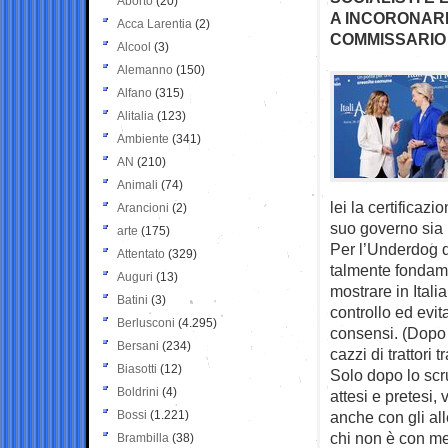
Aborto
(20)
A INCORONARE
Acca Larentia
(2)
COMMISSARIO 
Alcool
(3)
Alemanno
(150)
Alfano
(315)
Alitalia
(123)
Ambiente
(341)
AN
(210)
Animali
(74)
lei la certificaz
Arancioni
(2)
suo governo sia 
arte
(175)
Per l’Underdog d
Attentato
(329)
talmente fondame
Auguri
(13)
mostrare in Itali
Batini
(3)
controllo ed evi
Berlusconi
(4.295)
consensi. (Dopo 
Bersani
(234)
cazzi di trattori t
Biasotti
(12)
Solo dopo lo scru
Boldrini
(4)
attesi e pretesi
Bossi
(1.221)
anche con gli all
chi non è con me
Brambilla
(38)