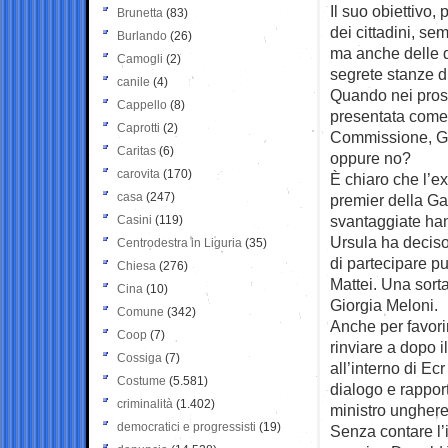
Il suo obiettivo,
Brunetta
(83)
dei cittadini, se
Burlando
(26)
ma anche delle d
Camogli
(2)
segrete stanze d
canile
(4)
Quando nei pross
Cappello
(8)
presentata come 
Caprotti
(2)
Commissione, Gio
Caritas
(6)
oppure no?
carovita
(170)
È chiaro che l’e
casa
(247)
premier della Gar
svantaggiate han
Casini
(119)
Ursula ha deciso,
Centrodestra in Liguria
(35)
di partecipare p
Chiesa
(276)
Mattei. Una sort
Cina
(10)
Giorgia Meloni.
Comune
(342)
Anche per favorir
Coop
(7)
rinviare a dopo i
Cossiga
(7)
all’interno di E
Costume
(5.581)
dialogo e rappor
criminalità
(1.402)
ministro unghere
democratici e progressisti
(19)
Senza contare l’