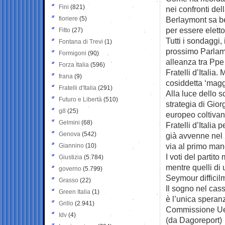
Fini
(821)
nei confronti del
fioriere
(5)
Berlaymont sa b
per essere elett
Fitto
(27)
Tutti i sondaggi
Fontana di Trevi
(1)
prossimo Parlame
Formigoni
(90)
alleanza tra Ppe 
Forza Italia
(596)
Fratelli d’Italia
frana
(9)
cosiddetta ‘magg
Fratelli d'Italia
(291)
Alla luce dello s
Futuro e Libertà
(510)
strategia di Giorg
g8
(25)
europeo coltivan
Gelmini
(68)
Fratelli d’Itali
Genova
(542)
già avvenne nel 
via al primo man
Giannino
(10)
I voti del partit
Giustizia
(5.784)
mentre quelli di
governo
(5.799)
Seymour difficil
Grasso
(22)
Il sogno nel cass
Green Italia
(1)
è l’unica speran
Grillo
(2.941)
Commissione U
Idv
(4)
(da Dagoreport)