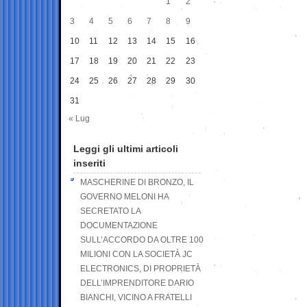
1
2
3
4
5
6
7
8
9
10
11
12
13
14
15
16
17
18
19
20
21
22
23
24
25
26
27
28
29
30
31
« Lug
Leggi gli ultimi articoli
inseriti
MASCHERINE DI BRONZO, IL
GOVERNO MELONI HA
SECRETATO LA
DOCUMENTAZIONE
SULL’ACCORDO DA OLTRE 100
MILIONI CON LA SOCIETÀ JC
ELECTRONICS, DI PROPRIETÀ
DELL’IMPRENDITORE DARIO
BIANCHI, VICINO A FRATELLI