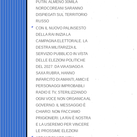
PUTIN: ALMENO 30MILA
NORDCOREANI SARANNO
DISPIEGATI SUL TERRITORIO
RUSSO
CON IL NUOVO PALINSESTO
DELLA RAI INIZIA LA
CAMPAGNA ELETTORALE. LA
DESTRA MILITARIZZA IL
SERVIZIO PUBBLICO IN VISTA
DELLE ELEZIONI POLITICHE
DEL 2027: DA VIA ASIAGO A
SAXA RUBRA, HANNO
INFARCITO DI AMANTI, AMICI E
PERSONAGGI IMPROBABILI
RADIO E TV, STERILIZZANDO
OGNI VOCE NON ORGANICA AL
GOVERNO. IL MESSAGGIO È
CHIARO: NON FACCIAMO
PRIGIONIERI. LA RAI È NOSTRA
E LA USEREMO PER VINCERE
LE PROSSIME ELEZIONI