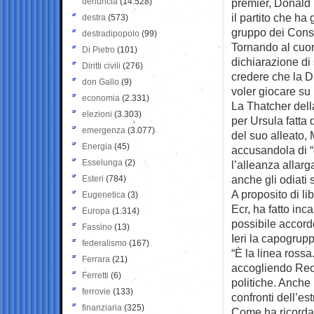
denuncia
(14.528)
premier, Donald Tu
il partito che h
destra
(573)
gruppo dei Conser
destradipopolo
(99)
Tornando al cuore
Di Pietro
(101)
dichiarazione di
Diritti civili
(276)
credere che la D
don Gallo
(9)
voler giocare su 
economia
(2.331)
La Thatcher del
elezioni
(3.303)
per Ursula fatta 
emergenza
(3.077)
del suo alleato, 
Energia
(45)
accusandola di “c
Esselunga
(2)
l’alleanza allarg
anche gli odiati 
Esteri
(784)
A proposito di li
Eugenetica
(3)
Ecr, ha fatto in
Europa
(1.314)
possibile accord
Fassino
(13)
Ieri la capogrupp
federalismo
(167)
“È la linea ross
Ferrara
(21)
accogliendo Reco
Ferretti
(6)
politiche. Anch
ferrovie
(133)
confronti dell’e
finanziaria
(325)
Come ha ricordat