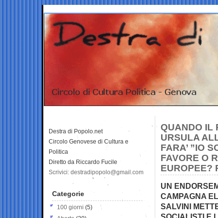
QUANDO IL 
Destra di Popolo.net
URSULA ALL
Circolo Genovese di Cultura e
FARA’ ”IO S
Politica
FAVORE O R
Diretto da Riccardo Fucile
EUROPEE? P
Scrivici: destradipopolo@gmail.com
UN ENDORSEM
Categorie
CAMPAGNA ELE
SALVINI METT
100 giorni
(5)
SOCIALISTI E