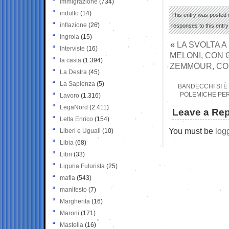
Immigrazione
(734)
indulto
(14)
This entry was posted o
inflazione
(26)
responses to this entr
Ingroia
(15)
«
LA SVOLTA 
Interviste
(16)
MELONI, CON G
la casta
(1.394)
ZEMMOUR, COM
La Destra
(45)
La Sapienza
(5)
BANDECCHI SI È
POLEMICHE PER 
Lavoro
(1.316)
LegaNord
(2.411)
Leave a Rep
Letta Enrico
(154)
You must be
log
Liberi e Uguali
(10)
Libia
(68)
Libri
(33)
Liguria Futurista
(25)
mafia
(543)
manifesto
(7)
Margherita
(16)
Maroni
(171)
Mastella
(16)