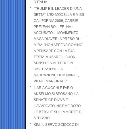
D’ITALIA
“TRUMP È IL LEADER DI UNA
SETTA”. L’EX MODELLA E MISS
CALIFORNIA 2009, CARRIE
PREJEAN BOLLER, HA
ACCUSATO IL MOVIMENTO
MAGA DI AVERLA PRESO DI
MIRA: “NON APPENA COMINCI
A PENSARE CON LA TUA
TESTA, A USARE IL BUON
SENSO E A METTERE IN
DISCUSSIONE LA
NARRAZIONE DOMINANTE,
VIENI EMARGINATO”
ILARIA CUCCHI E FABIO
ANSELMO SI SPOSANO; LA
SENATRICE DI AVS E
L’AVVOCATO INSIEME DOPO
LE BTTGLIE SULLA MORTE DI
STEFANO
KIM, IL SERVO SCIOCCO DI