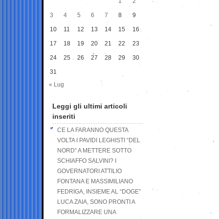
1
2
3
4
5
6
7
8
9
10
11
12
13
14
15
16
17
18
19
20
21
22
23
24
25
26
27
28
29
30
31
« Lug
Leggi gli ultimi articoli
inseriti
CE LA FARANNO QUESTA
VOLTA I PAVIDI LEGHISTI “DEL
NORD” A METTERE SOTTO
SCHIAFFO SALVINI? I
GOVERNATORI ATTILIO
FONTANA E MASSIMILIANO
FEDRIGA, INSIEME AL “DOGE”
LUCA ZAIA, SONO PRONTI A
FORMALIZZARE UNA