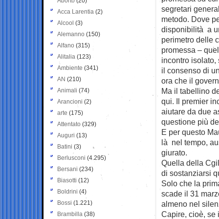
Aborto
(20)
segretari generali
Acca Larentia
(2)
metodo. Dove pe
Alcool
(3)
disponibilità a u
Alemanno
(150)
perimetro delle 
Alfano
(315)
promessa – quell
Alitalia
(123)
incontro isolato,
Ambiente
(341)
il consenso di u
AN
(210)
ora che il gover
Ma il tabellino d
Animali
(74)
qui. Il premier in
Arancioni
(2)
aiutare da due a
arte
(175)
questione più del
Attentato
(329)
E per questo Maur
Auguri
(13)
là nel tempo, au
Batini
(3)
giurato.
Berlusconi
(4.295)
Quella della Cgil
Bersani
(234)
di sostanziarsi 
Biasotti
(12)
Solo che la prim
Boldrini
(4)
scade il 31 marz
Bossi
(1.221)
almeno nel silenz
Capire, cioè, se
Brambilla
(38)