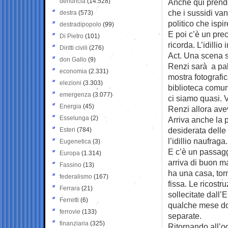
denuncia
(14.528)
Anche qui prende
che i sussidi van
destra
(573)
politico che ispi
destradipopolo
(99)
E poi c’è un pre
Di Pietro
(101)
ricorda. L’idilli
Diritti civili
(276)
Act. Una scena s
don Gallo
(9)
Renzi sarà a pal
economia
(2.331)
mostra fotografic
elezioni
(3.303)
biblioteca comun
emergenza
(3.077)
ci siamo quasi. V
Energia
(45)
Renzi allora avev
Esselunga
(2)
Arriva anche la 
desiderata delle 
Esteri
(784)
l’idillio naufraga.
Eugenetica
(3)
E c’è un passagg
Europa
(1.314)
arriva di buon ma
Fassino
(13)
ha una casa, torn
federalismo
(167)
fissa. Le ricostr
Ferrara
(21)
sollecitate dall’
Ferretti
(6)
qualche mese dop
ferrovie
(133)
separate.
finanziaria
(325)
Ritornando all’og