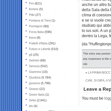
Fini
(821)
anche un altro ba
fioriere
(5)
della Sala della
clima di coesione
Fitto
(27)
e se si vuole cr
Fontana di Trevi
(1)
studiato qui abbia 
Formigoni
(90)
lo ius soli. A un
Forza Italia
(596)
dentro la Lega, 
frana
(9)
Fratelli d'Italia
(291)
(da “Huffingtonpo
Futuro e Libertà
(510)
This entry was posted o
g8
(25)
any responses to this 
Gelmini
(68)
site.
Genova
(542)
Giannino
(10)
«
LA PRIMA BOCC
Giustizia
(5.784)
CIAK, SI GIRA, A
governo
(5.799)
Leave a Rep
Grasso
(22)
Green Italia
(1)
You must be
log
Grillo
(2.941)
Idv
(4)