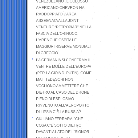
VENEZUELANO .IL COLOSSO
AMERICANO CHEVRON HA
RADDOPPIATO L’AREA
ASSEGNATA ALLA JOINT
VENTURE “PETROPIAR” NELLA
FASCIA DELL’ORINOCO,
L’AREA CHE OSPITA LE
MAGGIORI RISERVE MONDIALI
DI GREGGIO
LA GERMANIA SI CONFERMA IL
VENTRE MOLLE DELL’EUROPA
(PER LA GIOIA DI PUTIN). COME
MAI I TEDESCHI NON
VOGLIONO AMMETTERE CHE
DIETRO AL CASO DEL DRONE
PIENO DI ESPLOSIVO
RINVENUTO ALL’AEROPORTO
DI LIPSIA C’È LA RUSSIA?
GIULIANO FERRARA: ’CHE
COSA C’È SOTTO DIETRO
DAVANTI A LATO DEL “SIGNOR