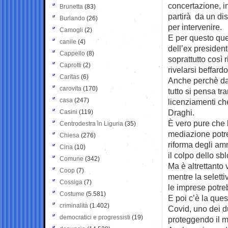
concertazione, in 
Brunetta
(83)
partirà da un di
Burlando
(26)
per intervenire.
Camogli
(2)
E per questo quel
canile
(4)
dell’ex president
Cappello
(8)
soprattutto così 
Caprotti
(2)
rivelarsi beffard
Caritas
(6)
Anche perchè dal
carovita
(170)
tutto si pensa tr
casa
(247)
licenziamenti che
Draghi.
Casini
(119)
È vero pure che l
Centrodestra in Liguria
(35)
mediazione potr
Chiesa
(276)
riforma degli am
Cina
(10)
il colpo dello sb
Comune
(342)
Ma è altrettanto
Coop
(7)
mentre la seletti
Cossiga
(7)
le imprese potreb
Costume
(5.581)
E poi c’è la que
criminalità
(1.402)
Covid, uno dei du
democratici e progressisti
(19)
proteggendo il m