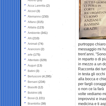
Aborto
(20)
Acca Larentia
(2)
Alcool
(3)
Alemanno
(150)
Alfano
(315)
Alitalia
(123)
Ambiente
(341)
AN
(210)
purtroppo chiaro
Animali
(74)
messaggio mi ha 
Arancioni
(2)
trent’anni. “Son
arte
(175)
in reparto o di p
Attentato
(329)
in mezzo a un dol
Auguri
(13)
Racconta dei turn
Batini
(3)
in testa gli occh
Berlusconi
(4.295)
alla bocca e chie
Bersani
(234)
per fargli corag
Biasotti
(12)
o non ce la farà
Boldrini
(4)
volte vediamo mi
Bossi
(1.221)
improvvisi e inas
medicina e ti asp
Brambilla
(38)