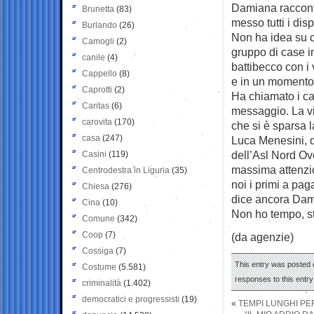
Damiana raccont
Brunetta
(83)
messo tutti i dis
Burlando
(26)
Non ha idea su c
Camogli
(2)
gruppo di case in
canile
(4)
battibecco con i 
Cappello
(8)
e in un momento c
Caprotti
(2)
Ha chiamato i car
Caritas
(6)
messaggio. La vi
carovita
(170)
che si è sparsa l
casa
(247)
Luca Menesini, de
dell’Asl Nord Ove
Casini
(119)
massima attenzi
Centrodestra in Liguria
(35)
noi i primi a pa
Chiesa
(276)
dice ancora Dam
Cina
(10)
Non ho tempo, st
Comune
(342)
Coop
(7)
(da agenzie)
Cossiga
(7)
This entry was posted o
Costume
(5.581)
responses to this entr
criminalità
(1.402)
democratici e progressisti
(19)
«
TEMPI LUNGHI PER