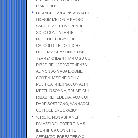
PIANTEDOSI
DE ANGELIS: “LA RISPOSTA DI
GIORGIA MELONI A PEDRO
SANCHEZ SI COMPRENDE
SOLO CON LA LENTE
DELL’IDEOLOGIA E DEL
CALCOLO: LE POLITICHE
DELL’IMMIGRAZIONE COME
TERRENO IDENTITARIO SU CUI
RIBADIRE L’APPARTENENZA
AL MONDO MAGA E COME
CONTINUAZIONE DELLA
POLITICA INTERNA CON ALTRI
MEZZI. INSOMMA, TRUMP CUI
RIBADIRE FEDELTÀ, VOX CUI
DARE SOSTEGNO, VANNACCI
CUI TOGLIERE SPAZIO”
“CRISTO NON ABITA NEI
PALAZZI DEL POTERE, MA SI
IDENTIFICA CON CHI È
AFFAMATO, FORESTIERO O