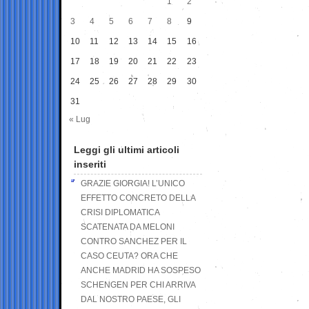
1
2
3
4
5
6
7
8
9
10
11
12
13
14
15
16
17
18
19
20
21
22
23
24
25
26
27
28
29
30
31
« Lug
Leggi gli ultimi articoli
inseriti
GRAZIE GIORGIA! L’UNICO
EFFETTO CONCRETO DELLA
CRISI DIPLOMATICA
SCATENATA DA MELONI
CONTRO SANCHEZ PER IL
CASO CEUTA? ORA CHE
ANCHE MADRID HA SOSPESO
SCHENGEN PER CHI ARRIVA
DAL NOSTRO PAESE, GLI