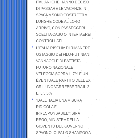
ITALIANI CHE HANNO DECISO
DI PASSARE LE VACANZE IN
SPAGNA SONO COSTRETTI A
LUNGHE CODE AL LORO
ARRIVO, CON PASSEGGERI
SCELTI A CASO O INTERI AEREI
CONTROLLATI
L’ITALIA RISCHIA DI RIMANERE
OSTAGGIO DEI FILO-PUTINIANI
VANNACCI E DI BATTISTA.
FUTURO NAZIONALE
VELEGGIA SOPRA IL 7% E UN
EVENTUALE PARTITO DELL’EX
GRILLINO VARREBBE TRA IL 2
E IL 3.5%
“DALL’ITALIA UNA MISURA
RIDICOLA E
IRRESPONSABILE”: SIRA
REGO, MINISTRA DELLA
GIOVENTÙ DEL GOVERNO
SPAGNOLO, FA LO SHAMPOO A