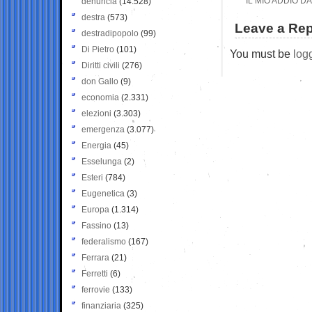
“IL MIO ADDIO 
denuncia
(14.528)
destra
(573)
Leave a Rep
destradipopolo
(99)
Di Pietro
(101)
You must be
log
Diritti civili
(276)
don Gallo
(9)
economia
(2.331)
elezioni
(3.303)
emergenza
(3.077)
Energia
(45)
Esselunga
(2)
Esteri
(784)
Eugenetica
(3)
Europa
(1.314)
Fassino
(13)
federalismo
(167)
Ferrara
(21)
Ferretti
(6)
ferrovie
(133)
finanziaria
(325)