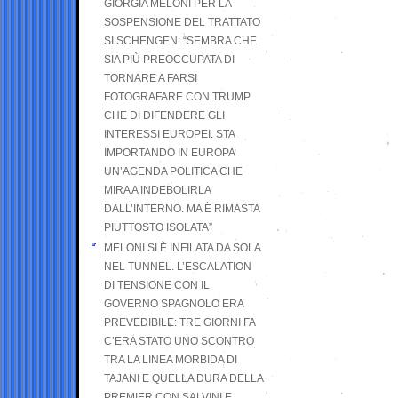
GIORGIA MELONI PER LA
SOSPENSIONE DEL TRATTATO
SI SCHENGEN: “SEMBRA CHE
SIA PIÙ PREOCCUPATA DI
TORNARE A FARSI
FOTOGRAFARE CON TRUMP
CHE DI DIFENDERE GLI
INTERESSI EUROPEI. STA
IMPORTANDO IN EUROPA
UN’AGENDA POLITICA CHE
MIRA A INDEBOLIRLA
DALL’INTERNO. MA È RIMASTA
PIUTTOSTO ISOLATA”
MELONI SI È INFILATA DA SOLA
NEL TUNNEL. L’ESCALATION
DI TENSIONE CON IL
GOVERNO SPAGNOLO ERA
PREVEDIBILE: TRE GIORNI FA
C’ERA STATO UNO SCONTRO
TRA LA LINEA MORBIDA DI
TAJANI E QUELLA DURA DELLA
PREMIER CON SALVINI E