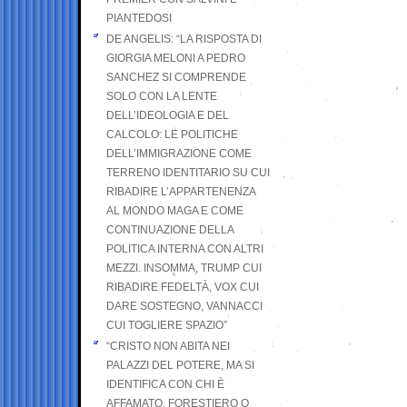
PIANTEDOSI
DE ANGELIS: “LA RISPOSTA DI
GIORGIA MELONI A PEDRO
SANCHEZ SI COMPRENDE
SOLO CON LA LENTE
DELL’IDEOLOGIA E DEL
CALCOLO: LE POLITICHE
DELL’IMMIGRAZIONE COME
TERRENO IDENTITARIO SU CUI
RIBADIRE L’APPARTENENZA
AL MONDO MAGA E COME
CONTINUAZIONE DELLA
POLITICA INTERNA CON ALTRI
MEZZI. INSOMMA, TRUMP CUI
RIBADIRE FEDELTÀ, VOX CUI
DARE SOSTEGNO, VANNACCI
CUI TOGLIERE SPAZIO”
“CRISTO NON ABITA NEI
PALAZZI DEL POTERE, MA SI
IDENTIFICA CON CHI È
AFFAMATO, FORESTIERO O