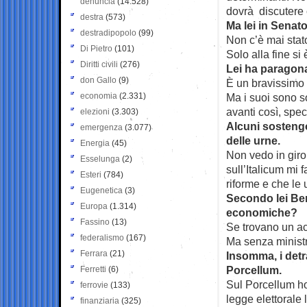
denuncia
(14.528)
dovrà discutere c
destra
(573)
Ma lei in Senat
destradipopolo
(99)
Non c’è mai stato
Di Pietro
(101)
Solo alla fine si è
Diritti civili
(276)
Lei ha paragona
don Gallo
(9)
È un bravissimo 
economia
(2.331)
Ma i suoi sono s
avanti così, spec
elezioni
(3.303)
Alcuni sostengo
emergenza
(3.077)
delle urne.
Energia
(45)
Non vedo in giro
Esselunga
(2)
sull’Italicum mi 
Esteri
(784)
riforme e che le 
Eugenetica
(3)
Secondo lei Be
Europa
(1.314)
economiche?
Fassino
(13)
Se trovano un ac
federalismo
(167)
Ma senza ministr
Ferrara
(21)
Insomma, i detra
Porcellum.
Ferretti
(6)
Sul Porcellum ho 
ferrovie
(133)
legge elettorale 
finanziaria
(325)