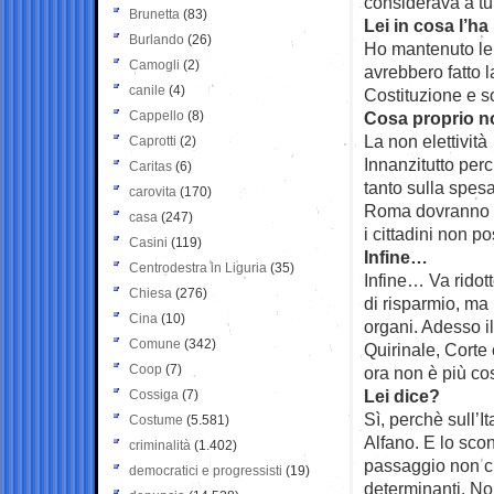
considerava a tutt
Brunetta
(83)
Lei in cosa l’ha
Burlando
(26)
Ho mantenuto le 
Camogli
(2)
avrebbero fatto l
canile
(4)
Costituzione e so
Cappello
(8)
Cosa proprio n
La non elettività
Caprotti
(2)
Innanzitutto perc
Caritas
(6)
tanto sulla spesa
carovita
(170)
Roma dovranno c
casa
(247)
i cittadini non p
Casini
(119)
Infine…
Centrodestra in Liguria
(35)
Infine… Va ridot
Chiesa
(276)
di risparmio, ma 
Cina
(10)
organi. Adesso i
Comune
(342)
Quirinale, Corte
Coop
(7)
ora non è più cos
Lei dice?
Cossiga
(7)
Sì, perchè sull’
Costume
(5.581)
Alfano. E lo scon
criminalità
(1.402)
passaggio non ci
democratici e progressisti
(19)
determinanti. No