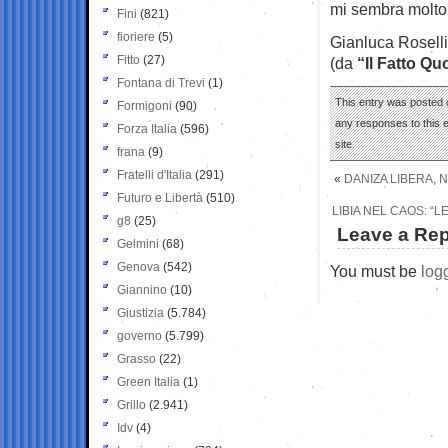
mi sembra molto
Fini
(821)
fioriere
(5)
Gianluca Roselli
Fitto
(27)
(da
“Il Fatto Qu
Fontana di Trevi
(1)
This entry was posted 
Formigoni
(90)
any responses to this 
Forza Italia
(596)
site.
frana
(9)
Fratelli d'Italia
(291)
«
DANIZA LIBERA, 
Futuro e Libertà
(510)
LIBIA NEL CAOS: “
g8
(25)
Leave a Rep
Gelmini
(68)
Genova
(542)
You must be
log
Giannino
(10)
Giustizia
(5.784)
governo
(5.799)
Grasso
(22)
Green Italia
(1)
Grillo
(2.941)
Idv
(4)