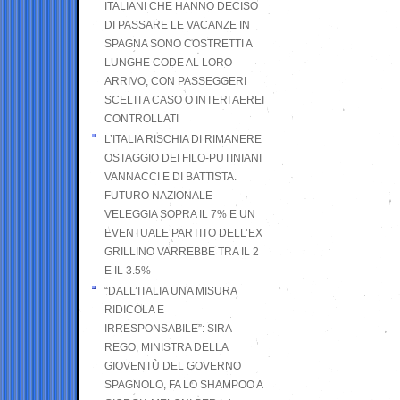
ITALIANI CHE HANNO DECISO
DI PASSARE LE VACANZE IN
SPAGNA SONO COSTRETTI A
LUNGHE CODE AL LORO
ARRIVO, CON PASSEGGERI
SCELTI A CASO O INTERI AEREI
CONTROLLATI
L’ITALIA RISCHIA DI RIMANERE
OSTAGGIO DEI FILO-PUTINIANI
VANNACCI E DI BATTISTA.
FUTURO NAZIONALE
VELEGGIA SOPRA IL 7% E UN
EVENTUALE PARTITO DELL’EX
GRILLINO VARREBBE TRA IL 2
E IL 3.5%
“DALL’ITALIA UNA MISURA
RIDICOLA E
IRRESPONSABILE”: SIRA
REGO, MINISTRA DELLA
GIOVENTÙ DEL GOVERNO
SPAGNOLO, FA LO SHAMPOO A