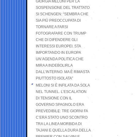
GIORGIA MELONI PER LA
SOSPENSIONE DEL TRATTATO
SI SCHENGEN: “SEMBRA CHE
SIA PIÙ PREOCCUPATA DI
TORNARE A FARSI
FOTOGRAFARE CON TRUMP
CHE DI DIFENDERE GLI
INTERESSI EUROPEI. STA
IMPORTANDO IN EUROPA
UN’AGENDA POLITICA CHE
MIRA A INDEBOLIRLA
DALL’INTERNO. MA È RIMASTA
PIUTTOSTO ISOLATA”
MELONI SI È INFILATA DA SOLA
NEL TUNNEL. L’ESCALATION
DI TENSIONE CON IL
GOVERNO SPAGNOLO ERA
PREVEDIBILE: TRE GIORNI FA
C’ERA STATO UNO SCONTRO
TRA LA LINEA MORBIDA DI
TAJANI E QUELLA DURA DELLA
PREMIER CON SALVINI E