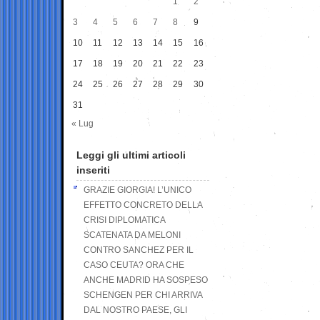
1
2
3
4
5
6
7
8
9
10
11
12
13
14
15
16
17
18
19
20
21
22
23
24
25
26
27
28
29
30
31
« Lug
Leggi gli ultimi articoli
inseriti
GRAZIE GIORGIA! L’UNICO
EFFETTO CONCRETO DELLA
CRISI DIPLOMATICA
SCATENATA DA MELONI
CONTRO SANCHEZ PER IL
CASO CEUTA? ORA CHE
ANCHE MADRID HA SOSPESO
SCHENGEN PER CHI ARRIVA
DAL NOSTRO PAESE, GLI