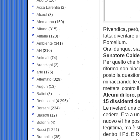
Aborto
(20)
Acca Larentia
(2)
Alcool
(3)
Alemanno
(150)
Rivendica, però, 
Alfano
(315)
fatta diventare 
Alitalia
(123)
Porcellum.
Ambiente
(341)
Ora, dunque, sia
AN
(210)
Senatore Calder
Animali
(74)
Per quello che h
Arancioni
(2)
riforma non piac
arte
(175)
posto la question
Attentato
(329)
minacciando le e
Auguri
(13)
mettersi contro il
Batini
(3)
Alcuni di loro, 
15 dissidenti de
Berlusconi
(4.295)
Le rivelerò una c
Bersani
(234)
cedere. Era a un 
Biasotti
(12)
nuovo e l’ha pos
Boldrini
(4)
legittima, ma è s
Bossi
(1.221)
dentro il Pd. E R
Brambilla
(38)