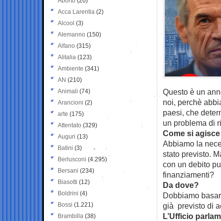
Aborto
(20)
Acca Larentia
(2)
Alcool
(3)
Alemanno
(150)
Alfano
(315)
Alitalia
(123)
Ambiente
(341)
AN
(210)
Questo è un anno 
Animali
(74)
noi, perchè abbia
Arancioni
(2)
paesi, che deter
arte
(175)
un problema di ris
Attentato
(329)
Come si agisce 
Auguri
(13)
Abbiamo la neces
Batini
(3)
stato previsto. 
Berlusconi
(4.295)
con un debito pu
Bersani
(234)
finanziamenti?
Biasotti
(12)
Da dove?
Boldrini
(4)
Dobbiamo basarc
Bossi
(1.221)
già previsto di ac
L’Ufficio parla
Brambilla
(38)