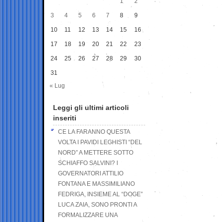
1
2
3
4
5
6
7
8
9
10
11
12
13
14
15
16
17
18
19
20
21
22
23
24
25
26
27
28
29
30
31
« Lug
Leggi gli ultimi articoli
inseriti
CE LA FARANNO QUESTA
VOLTA I PAVIDI LEGHISTI “DEL
NORD” A METTERE SOTTO
SCHIAFFO SALVINI? I
GOVERNATORI ATTILIO
FONTANA E MASSIMILIANO
FEDRIGA, INSIEME AL “DOGE”
LUCA ZAIA, SONO PRONTI A
FORMALIZZARE UNA