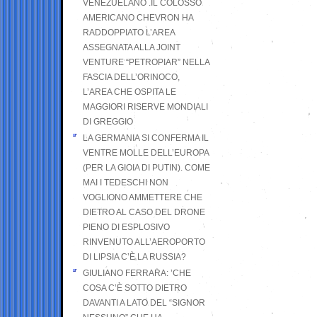
VENEZUELANO .IL COLOSSO
AMERICANO CHEVRON HA
RADDOPPIATO L’AREA
ASSEGNATA ALLA JOINT
VENTURE “PETROPIAR” NELLA
FASCIA DELL’ORINOCO,
L’AREA CHE OSPITA LE
MAGGIORI RISERVE MONDIALI
DI GREGGIO
LA GERMANIA SI CONFERMA IL
VENTRE MOLLE DELL’EUROPA
(PER LA GIOIA DI PUTIN). COME
MAI I TEDESCHI NON
VOGLIONO AMMETTERE CHE
DIETRO AL CASO DEL DRONE
PIENO DI ESPLOSIVO
RINVENUTO ALL’AEROPORTO
DI LIPSIA C’È LA RUSSIA?
GIULIANO FERRARA: ’CHE
COSA C’È SOTTO DIETRO
DAVANTI A LATO DEL “SIGNOR