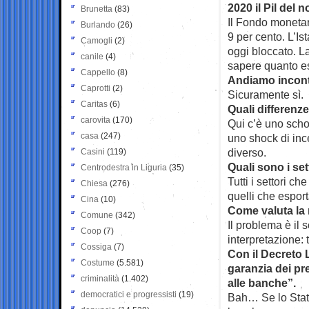
2020 il Pil del
Brunetta
(83)
Il Fondo monetar
Burlando
(26)
9 per cento. L’Ist
Camogli
(2)
oggi bloccato. L
canile
(4)
sapere quanto e
Cappello
(8)
Andiamo incontr
Caprotti
(2)
Sicuramente sì.
Caritas
(6)
Quali differenze
carovita
(170)
Qui c’è uno scho
casa
(247)
uno shock di inc
diverso.
Casini
(119)
Quali sono i set
Centrodestra in Liguria
(35)
Tutti i settori ch
Chiesa
(276)
quelli che espor
Cina
(10)
Come valuta la 
Comune
(342)
Il problema è il s
Coop
(7)
interpretazione: 
Cossiga
(7)
Con il Decreto L
Costume
(5.581)
garanzia dei pre
criminalità
(1.402)
alle banche”.
democratici e progressisti
(19)
Bah… Se lo Stat