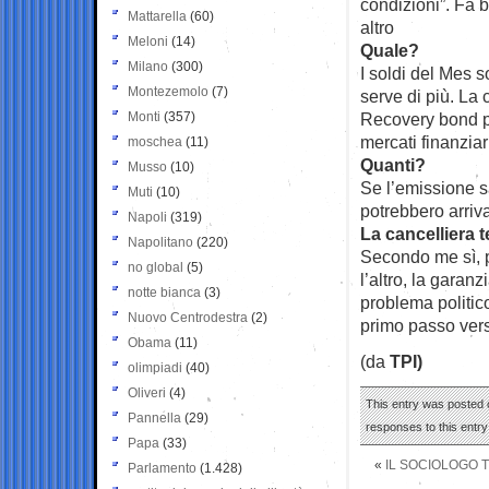
condizioni”. Fa 
Mattarella
(60)
altro
Meloni
(14)
Quale?
Milano
(300)
I soldi del Mes s
Montezemolo
(7)
serve di più. La c
Monti
(357)
Recovery bond p
mercati finanziar
moschea
(11)
Quanti?
Musso
(10)
Se l’emissione sa
Muti
(10)
potrebbero arriva
Napoli
(319)
La cancelliera 
Napolitano
(220)
Secondo me sì, p
no global
(5)
l’altro, la gara
notte bianca
(3)
problema politico
Nuovo Centrodestra
(2)
primo passo vers
Obama
(11)
(da
TPI)
olimpiadi
(40)
Oliveri
(4)
This entry was posted o
Pannella
(29)
responses to this entr
Papa
(33)
«
IL SOCIOLOGO T
Parlamento
(1.428)