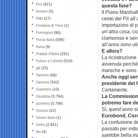
Fini
(821)
questa fase?
fioriere
(5)
Il Piano Marshall 
cento del Pil all
Fitto
(27)
importazioni di 
Fontana di Trevi
(1)
un’altra cosa, ci
Formigoni
(90)
clamoroso e senza
Forza Italia
(596)
all’anno sono uti
frana
(9)
E allora?
Fratelli d'Italia
(291)
La ricostruzione
Futuro e Libertà
(510)
avvenuta perchè i
g8
(25)
maniche e sono ri
Gelmini
(68)
Anche oggi serv
Genova
(542)
presidente del 
Certamente.
Giannino
(10)
La Commissione 
Giustizia
(5.784)
potremo fare def
governo
(5.799)
Sì, quest’anno si
Grasso
(22)
Eurobond, Coro
Green Italia
(1)
La confusione de
Grillo
(2.941)
passato per indi
Idv
(4)
sarebbe bella ma