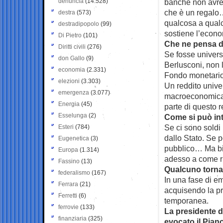
denuncia
(14.528)
banche non avreb
che è un regalo…
destra
(573)
qualcosa a qualc
destradipopolo
(99)
sostiene l’econ
Di Pietro
(101)
Che ne pensa de
Diritti civili
(276)
Se fosse univers
don Gallo
(9)
Berlusconi, non l
economia
(2.331)
Fondo monetario 
elezioni
(3.303)
Un reddito unive
emergenza
(3.077)
macroeconomica,
Energia
(45)
parte di questo r
Esselunga
(2)
Come si può int
Se ci sono soldi p
Esteri
(784)
dallo Stato. Se 
Eugenetica
(3)
pubblico… Ma bi
Europa
(1.314)
adesso a come ri
Fassino
(13)
Qualcuno torna 
federalismo
(167)
In una fase di e
Ferrara
(21)
acquisendo la pr
Ferretti
(6)
temporanea.
ferrovie
(133)
La presidente 
finanziaria
(325)
evocato il Pian