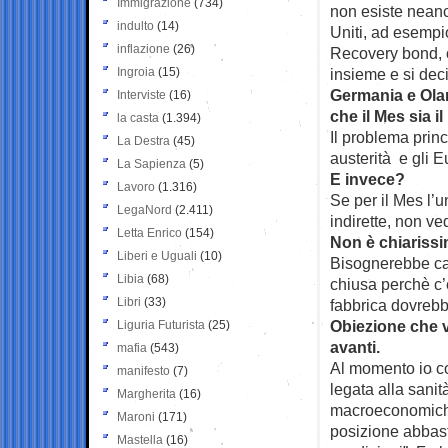
Immigrazione
(734)
non esiste neanc
indulto
(14)
Uniti, ad esempio
inflazione
(26)
Recovery bond, o
Ingroia
(15)
insieme e si deci
Germania e Ola
Interviste
(16)
che il Mes sia i
la casta
(1.394)
Il problema princ
La Destra
(45)
austerità e gli 
La Sapienza
(5)
E invece?
Lavoro
(1.316)
Se per il Mes l’u
LegaNord
(2.411)
indirette, non ve
Letta Enrico
(154)
Non è chiarissi
Liberi e Uguali
(10)
Bisognerebbe cap
Libia
(68)
chiusa perchè c’
Libri
(33)
fabbrica dovrebb
Obiezione che v
Liguria Futurista
(25)
avanti.
mafia
(543)
Al momento io co
manifesto
(7)
legata alla sanit
Margherita
(16)
macroeconomiche
Maroni
(171)
posizione abbas
Mastella
(16)