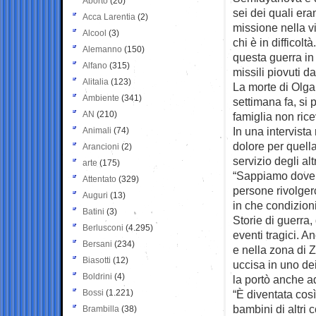
Aborto
(20)
sei dei quali era
Acca Larentia
(2)
missione nella vi
Alcool
(3)
chi è in difficolt
Alemanno
(150)
questa guerra in
Alfano
(315)
missili piovuti da
Alitalia
(123)
La morte di Olg
Ambiente
(341)
settimana fa, si
AN
(210)
famiglia non rice
In una intervista
Animali
(74)
dolore per quell
Arancioni
(2)
servizio degli altr
arte
(175)
“Sappiamo dove è
Attentato
(329)
persone rivolge
Auguri
(13)
in che condizioni
Batini
(3)
Storie di guerra,
Berlusconi
(4.295)
eventi tragici.
Bersani
(234)
e nella zona di 
Biasotti
(12)
uccisa in uno dei
Boldrini
(4)
la portò anche ad
Bossi
(1.221)
“È diventata così
bambini di altri
Brambilla
(38)