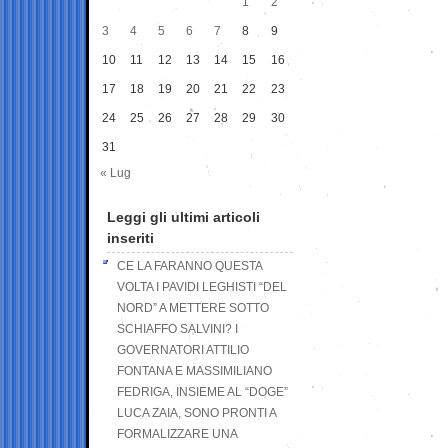
1
2
3
4
5
6
7
8
9
10
11
12
13
14
15
16
17
18
19
20
21
22
23
24
25
26
27
28
29
30
31
« Lug
Leggi gli ultimi articoli
inseriti
CE LA FARANNO QUESTA
VOLTA I PAVIDI LEGHISTI “DEL
NORD” A METTERE SOTTO
SCHIAFFO SALVINI? I
GOVERNATORI ATTILIO
FONTANA E MASSIMILIANO
FEDRIGA, INSIEME AL “DOGE”
LUCA ZAIA, SONO PRONTI A
FORMALIZZARE UNA