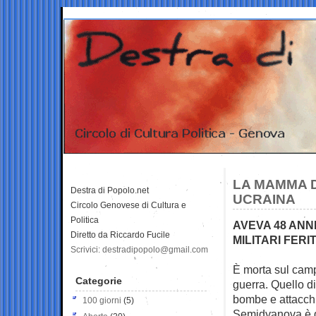
LA MAMMA D
Destra di Popolo.net
UCRAINA
Circolo Genovese di Cultura e
Politica
AVEVA 48 ANN
Diretto da Riccardo Fucile
MILITARI FERIT
Scrivici: destradipopolo@gmail.com
È morta sul campo
Categorie
guerra. Quello
di
bombe e attacchi 
100 giorni
(5)
Semidyanova è de