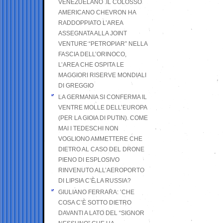
VENEZUELANO .IL COLOSSO
AMERICANO CHEVRON HA
RADDOPPIATO L’AREA
ASSEGNATA ALLA JOINT
VENTURE “PETROPIAR” NELLA
FASCIA DELL’ORINOCO,
L’AREA CHE OSPITA LE
MAGGIORI RISERVE MONDIALI
DI GREGGIO
LA GERMANIA SI CONFERMA IL
VENTRE MOLLE DELL’EUROPA
(PER LA GIOIA DI PUTIN). COME
MAI I TEDESCHI NON
VOGLIONO AMMETTERE CHE
DIETRO AL CASO DEL DRONE
PIENO DI ESPLOSIVO
RINVENUTO ALL’AEROPORTO
DI LIPSIA C’È LA RUSSIA?
GIULIANO FERRARA: ’CHE
COSA C’È SOTTO DIETRO
DAVANTI A LATO DEL “SIGNOR