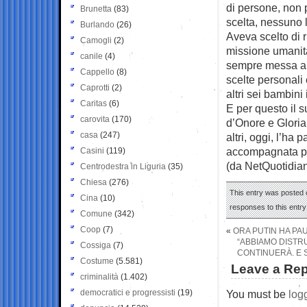
di persone, non 
Brunetta
(83)
scelta, nessuno l
Burlando
(26)
Aveva scelto di 
Camogli
(2)
missione umanit
canile
(4)
sempre messa a d
Cappello
(8)
scelte personali 
Caprotti
(2)
altri sei bambini 
Caritas
(6)
E per questo il 
carovita
(170)
d’Onore e Gloria
casa
(247)
altri, oggi, l’ha
accompagnata per
Casini
(119)
(da NetQuotidia
Centrodestra in Liguria
(35)
Chiesa
(276)
This entry was posted o
Cina
(10)
responses to this entr
Comune
(342)
Coop
(7)
«
ORA PUTIN HA PA
“ABBIAMO DISTRU
Cossiga
(7)
CONTINUERÀ. E 
Costume
(5.581)
Leave a Rep
criminalità
(1.402)
democratici e progressisti
(19)
You must be
log