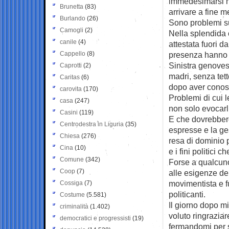
immedesimarsi ne
Brunetta
(83)
arrivare a fine 
Burlando
(26)
Sono problemi s
Camogli
(2)
Nella splendida 
canile
(4)
attestata fuori d
Cappello
(8)
presenza hanno v
Sinistra genoves
Caprotti
(2)
madri, senza tet
Caritas
(6)
dopo aver conosc
carovita
(170)
Problemi di cui le
casa
(247)
non solo evocarl
Casini
(119)
E che dovrebbero
Centrodestra in Liguria
(35)
espresse e la ges
Chiesa
(276)
resa di dominio p
Cina
(10)
e i fini politici 
Comune
(342)
Forse a qualcuno
Coop
(7)
alle esigenze dei
movimentista e fu
Cossiga
(7)
politicanti.
Costume
(5.581)
Il giorno dopo 
criminalità
(1.402)
voluto ringrazia
democratici e progressisti
(19)
fermandomi per s