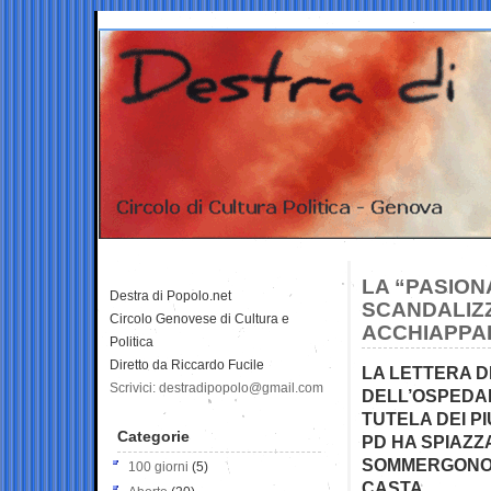
LA “PASIONA
Destra di Popolo.net
SCANDALIZZ
Circolo Genovese di Cultura e
ACCHIAPPA
Politica
Diretto da Riccardo Fucile
LA LETTERA D
Scrivici: destradipopolo@gmail.com
DELL’OSPEDAL
TUTELA DEI P
Categorie
PD HA SPIAZZ
SOMMERGONO 
100 giorni
(5)
CASTA