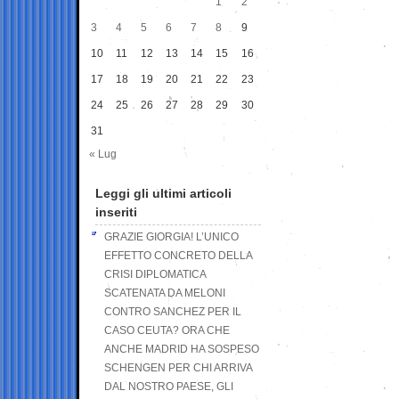
1
2
3
4
5
6
7
8
9
10
11
12
13
14
15
16
17
18
19
20
21
22
23
24
25
26
27
28
29
30
31
« Lug
Leggi gli ultimi articoli
inseriti
GRAZIE GIORGIA! L’UNICO
EFFETTO CONCRETO DELLA
CRISI DIPLOMATICA
SCATENATA DA MELONI
CONTRO SANCHEZ PER IL
CASO CEUTA? ORA CHE
ANCHE MADRID HA SOSPESO
SCHENGEN PER CHI ARRIVA
DAL NOSTRO PAESE, GLI