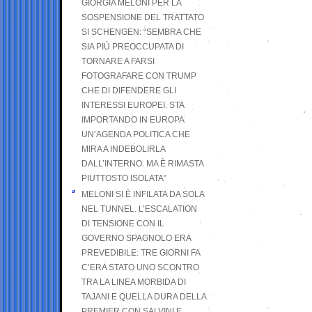
GIORGIA MELONI PER LA
SOSPENSIONE DEL TRATTATO
SI SCHENGEN: “SEMBRA CHE
SIA PIÙ PREOCCUPATA DI
TORNARE A FARSI
FOTOGRAFARE CON TRUMP
CHE DI DIFENDERE GLI
INTERESSI EUROPEI. STA
IMPORTANDO IN EUROPA
UN’AGENDA POLITICA CHE
MIRA A INDEBOLIRLA
DALL’INTERNO. MA È RIMASTA
PIUTTOSTO ISOLATA”
MELONI SI È INFILATA DA SOLA
NEL TUNNEL. L’ESCALATION
DI TENSIONE CON IL
GOVERNO SPAGNOLO ERA
PREVEDIBILE: TRE GIORNI FA
C’ERA STATO UNO SCONTRO
TRA LA LINEA MORBIDA DI
TAJANI E QUELLA DURA DELLA
PREMIER CON SALVINI E