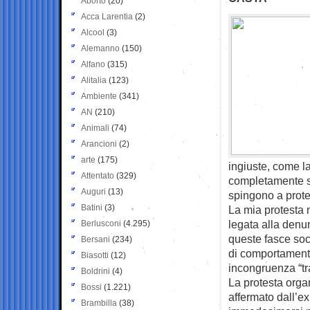
Aborto
(20)
Acca Larentia
(2)
Alcool
(3)
Alemanno
(150)
Alfano
(315)
Alitalia
(123)
Ambiente
(341)
AN
(210)
Animali
(74)
Arancioni
(2)
arte
(175)
ingiuste, come l
Attentato
(329)
completamente sc
Auguri
(13)
spingono a prote
Batini
(3)
La mia protesta 
legata alla denun
Berlusconi
(4.295)
queste fasce soci
Bersani
(234)
di comportamento
Biasotti
(12)
incongruenza “tra 
Boldrini
(4)
La protesta orga
Bossi
(1.221)
affermato dall’ex 
Brambilla
(38)