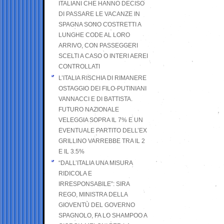
ITALIANI CHE HANNO DECISO
DI PASSARE LE VACANZE IN
SPAGNA SONO COSTRETTI A
LUNGHE CODE AL LORO
ARRIVO, CON PASSEGGERI
SCELTI A CASO O INTERI AEREI
CONTROLLATI
L’ITALIA RISCHIA DI RIMANERE
OSTAGGIO DEI FILO-PUTINIANI
VANNACCI E DI BATTISTA.
FUTURO NAZIONALE
VELEGGIA SOPRA IL 7% E UN
EVENTUALE PARTITO DELL’EX
GRILLINO VARREBBE TRA IL 2
E IL 3.5%
“DALL’ITALIA UNA MISURA
RIDICOLA E
IRRESPONSABILE”: SIRA
REGO, MINISTRA DELLA
GIOVENTÙ DEL GOVERNO
SPAGNOLO, FA LO SHAMPOO A