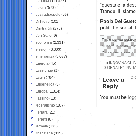
denuncia
(14.528)
“questa è la des
destra
(573)
Tranquilli, siamo 
destradipopolo
(99)
Paola Del Guer
Di Pietro
(101)
politiche sociali 
Diritti civili
(276)
don Gallo
(9)
This entry was posted 
economia
(2.331)
e Libertà
,
la casta
,
Poli
elezioni
(3.303)
You can
leave a respo
emergenza
(3.077)
«
INDOVINA CHI 
Energia
(45)
GIORNALE”, INVIT
Esselunga
(2)
Esteri
(784)
OR
Leave a
Eugenetica
(3)
Reply
Europa
(1.314)
You must be
log
Fassino
(13)
federalismo
(167)
Ferrara
(21)
Ferretti
(6)
ferrovie
(133)
finanziaria
(325)