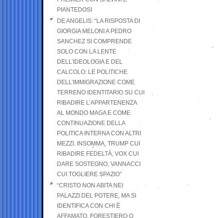
PIANTEDOSI
DE ANGELIS: “LA RISPOSTA DI
GIORGIA MELONI A PEDRO
SANCHEZ SI COMPRENDE
SOLO CON LA LENTE
DELL’IDEOLOGIA E DEL
CALCOLO: LE POLITICHE
DELL’IMMIGRAZIONE COME
TERRENO IDENTITARIO SU CUI
RIBADIRE L’APPARTENENZA
AL MONDO MAGA E COME
CONTINUAZIONE DELLA
POLITICA INTERNA CON ALTRI
MEZZI. INSOMMA, TRUMP CUI
RIBADIRE FEDELTÀ, VOX CUI
DARE SOSTEGNO, VANNACCI
CUI TOGLIERE SPAZIO”
“CRISTO NON ABITA NEI
PALAZZI DEL POTERE, MA SI
IDENTIFICA CON CHI È
AFFAMATO, FORESTIERO O