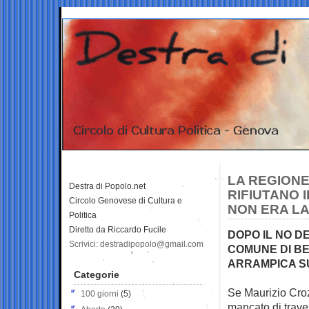
LA REGIONE
Destra di Popolo.net
RIFIUTANO 
Circolo Genovese di Cultura e
NON ERA LA
Politica
Diretto da Riccardo Fucile
DOPO IL NO D
Scrivici: destradipopolo@gmail.com
COMUNE DI B
ARRAMPICA SU
Categorie
Se Maurizio Cro
100 giorni
(5)
mancato di
trave