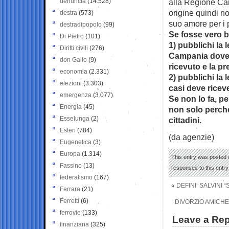
denuncia
(14.528)
alla Regione Cam
origine quindi no
destra
(573)
suo amore per i p
destradipopolo
(99)
Se fosse vero b
Di Pietro
(101)
1) pubblichi la 
Diritti civili
(276)
Campania dove 
don Gallo
(9)
ricevuto e la p
economia
(2.331)
2) pubblichi la
elezioni
(3.303)
casi deve ricev
emergenza
(3.077)
Se non lo fa, p
Energia
(45)
non solo perchè 
Esselunga
(2)
cittadini.
Esteri
(784)
(da agenzie)
Eugenetica
(3)
Europa
(1.314)
This entry was posted 
Fassino
(13)
responses to this entr
federalismo
(167)
«
DEFINI’ SALVINI
Ferrara
(21)
Ferretti
(6)
DIVORZIO AMICH
ferrovie
(133)
Leave a Rep
finanziaria
(325)