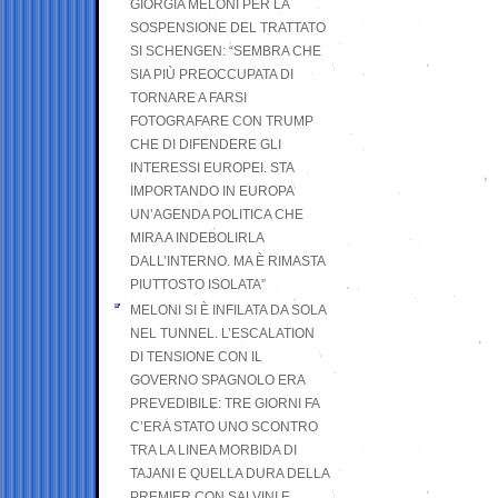
GIORGIA MELONI PER LA
SOSPENSIONE DEL TRATTATO
SI SCHENGEN: “SEMBRA CHE
SIA PIÙ PREOCCUPATA DI
TORNARE A FARSI
FOTOGRAFARE CON TRUMP
CHE DI DIFENDERE GLI
INTERESSI EUROPEI. STA
IMPORTANDO IN EUROPA
UN’AGENDA POLITICA CHE
MIRA A INDEBOLIRLA
DALL’INTERNO. MA È RIMASTA
PIUTTOSTO ISOLATA”
MELONI SI È INFILATA DA SOLA
NEL TUNNEL. L’ESCALATION
DI TENSIONE CON IL
GOVERNO SPAGNOLO ERA
PREVEDIBILE: TRE GIORNI FA
C’ERA STATO UNO SCONTRO
TRA LA LINEA MORBIDA DI
TAJANI E QUELLA DURA DELLA
PREMIER CON SALVINI E