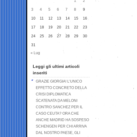
1
2
3
4
5
6
7
8
9
10
11
12
13
14
15
16
17
18
19
20
21
22
23
24
25
26
27
28
29
30
31
« Lug
Leggi gli ultimi articoli
inseriti
GRAZIE GIORGIA! L’UNICO
EFFETTO CONCRETO DELLA
CRISI DIPLOMATICA
SCATENATA DA MELONI
CONTRO SANCHEZ PER IL
CASO CEUTA? ORA CHE
ANCHE MADRID HA SOSPESO
SCHENGEN PER CHI ARRIVA
DAL NOSTRO PAESE, GLI