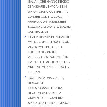
ITALIANI CHE HANNO DECISO
DI PASSARE LE VACANZE IN
SPAGNA SONO COSTRETTI A
LUNGHE CODE AL LORO
ARRIVO, CON PASSEGGERI
SCELTI A CASO O INTERI AEREI
CONTROLLATI
L’ITALIA RISCHIA DI RIMANERE
OSTAGGIO DEI FILO-PUTINIANI
VANNACCI E DI BATTISTA.
FUTURO NAZIONALE
VELEGGIA SOPRA IL 7% E UN
EVENTUALE PARTITO DELL’EX
GRILLINO VARREBBE TRA IL 2
E IL 3.5%
“DALL’ITALIA UNA MISURA
RIDICOLA E
IRRESPONSABILE”: SIRA
REGO, MINISTRA DELLA
GIOVENTÙ DEL GOVERNO
SPAGNOLO, FA LO SHAMPOO A