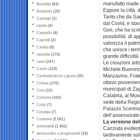
manufatto made i
Brunetta
(83)
Eppure la città 
Burlando
(26)
Tanto che da San
Camogli
(2)
dal Covid, e stav
canile
(4)
Gori, che ha scrit
Cappello
(8)
possibilità di ap
Caprotti
(2)
valorizza il patr
Caritas
(6)
che unisce i ter
carovita
(170)
grande difficoltà 
casa
(247)
Le creazioni art
Michele Buoninco
Casini
(119)
Manzavino, Frate
Centrodestra in Liguria
(35)
ottavo provenien
Chiesa
(276)
municipali di Za
Cina
(10)
Calabria, al Mus
Comune
(342)
sede della Regio
Coop
(7)
Palazzo Scerima
Cossiga
(7)
dell’assessorato 
Costume
(5.581)
La versione del
criminalità
(1.402)
Cazziata evident
democratici e progressisti
(19)
tardivamente sul