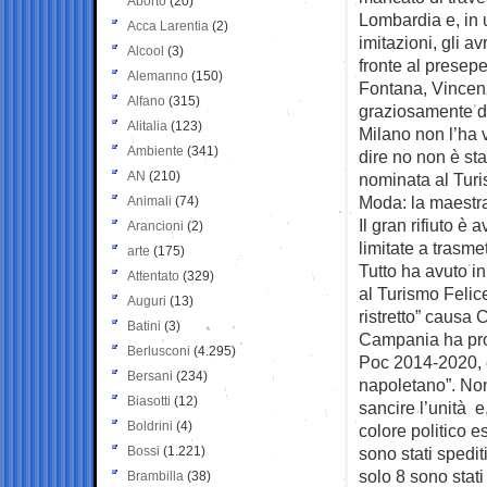
Aborto
(20)
Lombardia e, in u
Acca Larentia
(2)
imitazioni, gli av
Alcool
(3)
fronte al presepe
Alemanno
(150)
Fontana, Vincen
Alfano
(315)
graziosamente do
Alitalia
(123)
Milano non l’ha 
Ambiente
(341)
dire no non è st
AN
(210)
nominata al Turi
Moda: la maestra 
Animali
(74)
Il gran rifiuto è
Arancioni
(2)
limitate a trasme
arte
(175)
Tutto ha avuto i
Attentato
(329)
al Turismo Felice
Auguri
(13)
ristretto” causa C
Batini
(3)
Campania ha prod
Berlusconi
(4.295)
Poc 2014-2020, e
Bersani
(234)
napoletano”. Non
Biasotti
(12)
sancire l’unità e
Boldrini
(4)
colore politico e
Bossi
(1.221)
sono stati spedit
solo 8 sono stati
Brambilla
(38)