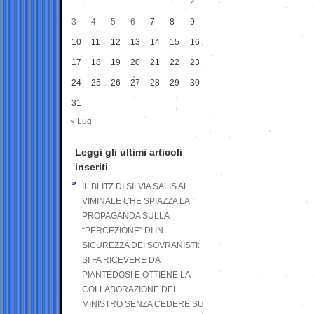
1
2
3
4
5
6
7
8
9
10
11
12
13
14
15
16
17
18
19
20
21
22
23
24
25
26
27
28
29
30
31
« Lug
Leggi gli ultimi articoli
inseriti
IL BLITZ DI SILVIA SALIS AL
VIMINALE CHE SPIAZZA LA
PROPAGANDA SULLA
“PERCEZIONE” DI IN-
SICUREZZA DEI SOVRANISTI:
SI FA RICEVERE DA
PIANTEDOSI E OTTIENE LA
COLLABORAZIONE DEL
MINISTRO SENZA CEDERE SU