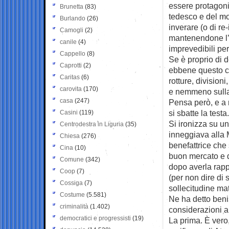
essere protagoni
Brunetta
(83)
tedesco e del mo
Burlando
(26)
inverare (o di re
Camogli
(2)
mantenendone l’i
canile
(4)
imprevedibili per
Cappello
(8)
Se è proprio di d
Caprotti
(2)
ebbene questo ca
Caritas
(6)
rotture, division
carovita
(170)
e nemmeno sulla 
casa
(247)
Pensa però, e a 
si sbatte la testa.
Casini
(119)
Si ironizza su un
Centrodestra in Liguria
(35)
inneggiava alla 
Chiesa
(276)
benefattrice che 
Cina
(10)
buon mercato e di
Comune
(342)
dopo averla rapp
Coop
(7)
(per non dire di
Cossiga
(7)
sollecitudine mat
Costume
(5.581)
Ne ha detto beni
criminalità
(1.402)
considerazioni a
democratici e progressisti
(19)
La prima. È vero,