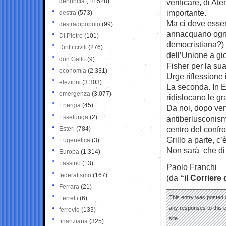
denuncia
(14.528)
verificare, di At
importante.
destra
(573)
Ma ci deve esser
destradipopolo
(99)
annacquano ogni 
Di Pietro
(101)
democristiana?)
Diritti civili
(276)
dell’Unione a gi
don Gallo
(9)
Fisher per la su
economia
(2.331)
Urge riflessione 
elezioni
(3.303)
La seconda. In E
emergenza
(3.077)
ridislocano le gr
Energia
(45)
Da noi, dopo ven
Esselunga
(2)
antiberlusconismo
centro del confr
Esteri
(784)
Grillo a parte, c’
Eugenetica
(3)
Non sarà che di
Europa
(1.314)
Fassino
(13)
Paolo Franchi
federalismo
(167)
(da
“il Corriere
Ferrara
(21)
This entry was posted 
Ferretti
(6)
any responses to this 
ferrovie
(133)
site.
finanziaria
(325)