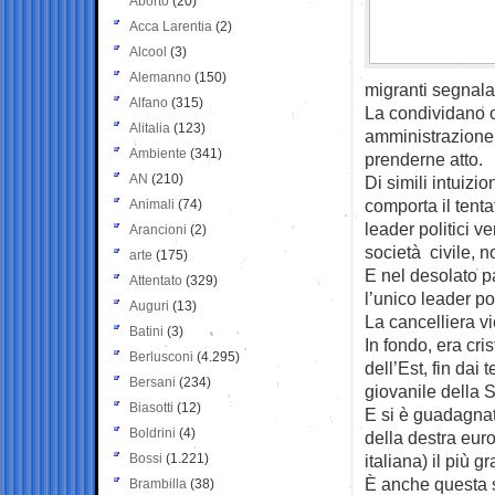
Aborto
(20)
Acca Larentia
(2)
Alcool
(3)
Alemanno
(150)
migranti segnala
Alfano
(315)
La condividano o 
Alitalia
(123)
amministrazione 
Ambiente
(341)
prenderne atto.
AN
(210)
Di simili intuizio
comporta il tenta
Animali
(74)
leader politici v
Arancioni
(2)
società civile, n
arte
(175)
E nel desolato p
Attentato
(329)
l’unico leader pol
Auguri
(13)
La cancelliera vi
Batini
(3)
In fondo, era cr
Berlusconi
(4.295)
dell’Est, fin dai
Bersani
(234)
giovanile della 
Biasotti
(12)
E si è guadagnat
Boldrini
(4)
della destra eur
Bossi
(1.221)
italiana) il più 
È anche questa s
Brambilla
(38)