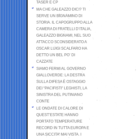
TASER E CP
MA CHE GALEAZZO DICI? TI
SERVE UN BIGNAMINO DI
STORIA. IL CAPOGRUPPO ALLA
CAMERA DI FRATELLI D’ITALIA,
GALEAZZO BIGNAMI, NEL SUO
ATTACCO SCONSIDERATO A
OSCAR LUIGI SCALFARO HA
DETTO UN BEL PO’ DI
CAZZATE
SIAMO FERMI AL GOVERNO
GIALLOVERDE: LA DESTRA
SULLA DIFESA È OSTAGGIO
DEI “PACIFISTI” LEGHISTI, LA
SINISTRA DEL PUTINIANO
CONTE
LE ONDATE DI CALORE DI
QUEST’ESTATE HANNO
PORTATO TEMPERATURE
RECORD IN TUTTA EUROPA E
UNA SICCITA’ MAI VISTA. I