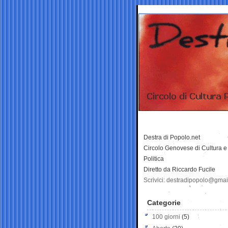
Destra di Popolo.net
Circolo Genovese di Cultura e
Politica
Diretto da Riccardo Fucile
Scrivici: destradipopolo@gma
Categorie
100 giorni
(5)