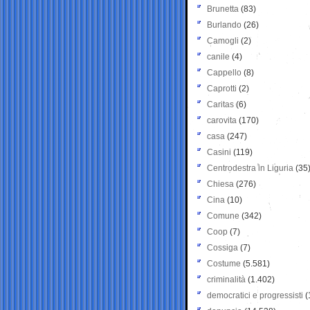
Brunetta
(83)
Burlando
(26)
Camogli
(2)
canile
(4)
Cappello
(8)
Caprotti
(2)
Caritas
(6)
carovita
(170)
casa
(247)
Casini
(119)
Centrodestra in Liguria
(35
Chiesa
(276)
Cina
(10)
Comune
(342)
Coop
(7)
Cossiga
(7)
Costume
(5.581)
criminalità
(1.402)
democratici e progressisti
(