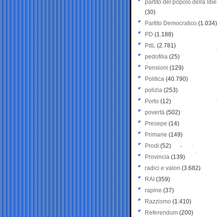
partito del popolo della libe
(30)
Partito Democratico
(1.034)
PD
(1.188)
PdL
(2.781)
pedofilia
(25)
Pensioni
(129)
Politica
(40.790)
polizia
(253)
Porto
(12)
povertà
(502)
Presepe
(14)
Primarie
(149)
Prodi
(52)
Provincia
(139)
radici e valori
(3.682)
RAI
(359)
rapine
(37)
Razzismo
(1.410)
Referendum
(200)