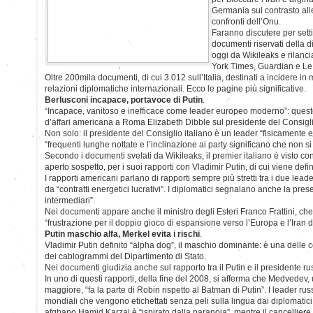
Germania sul contrasto alle
confronti dell’Onu.
Faranno discutere per setti
documenti riservati della 
oggi da Wikileaks e rilanci
York Times, Guardian e L
Oltre 200mila documenti, di cui 3.012 sull’Italia, destinati a incidere in
relazioni diplomatiche internazionali. Ecco le pagine più significative.
Berlusconi incapace, portavoce di Putin
.
“Incapace, vanitoso e inefficace come leader europeo moderno”: questo i
d’affari americana a Roma Elizabeth Dibble sul presidente del Consigli
Non solo: il presidente del Consiglio italiano è un leader “fisicamente 
“frequenti lunghe nottate e l’inclinazione ai party significano che non si
Secondo i documenti svelati da Wikileaks, il premier italiano è visto co
aperto sospetto, per i suoi rapporti con Vladimir Putin, di cui viene defin
I rapporti americani parlano di rapporti sempre più stretti tra i due leade
da “contratti energetici lucrativi”. I diplomatici segnalano anche la pres
intermediari”.
Nei documenti appare anche il ministro degli Esteri Franco Frattini, c
“frustrazione per il doppio gioco di espansione verso l’Europa e l’Iran d
Putin maschio alfa, Merkel evita i rischi
.
Vladimir Putin definito “alpha dog”, il maschio dominante: è una delle 
dei cablogrammi del Dipartimento di Stato.
Nei documenti giudizia anche sul rapporto tra il Putin e il presidente 
In uno di questi rapporti, della fine del 2008, si afferma che Medvedev, 
maggiore, “fa la parte di Robin rispetto al Batman di Putin”. I leader ru
mondiali che vengono etichettati senza peli sulla lingua dai diplomatici
afghano Hamid Karzai è “ispirato dalla paranoia”, mentre il cancelliere