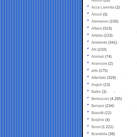
Aborto
(20)
Acca Larentia
(2)
Alcool
(3)
Alemanno
(150)
Alfano
(315)
Alitalia
(123)
Ambiente
(341)
AN
(210)
Animali
(74)
Arancioni
(2)
arte
(175)
Attentato
(329)
Auguri
(13)
Batini
(3)
Berlusconi
(4.295)
Bersani
(234)
Biasotti
(12)
Boldrini
(4)
Bossi
(1.221)
Brambilla
(38)