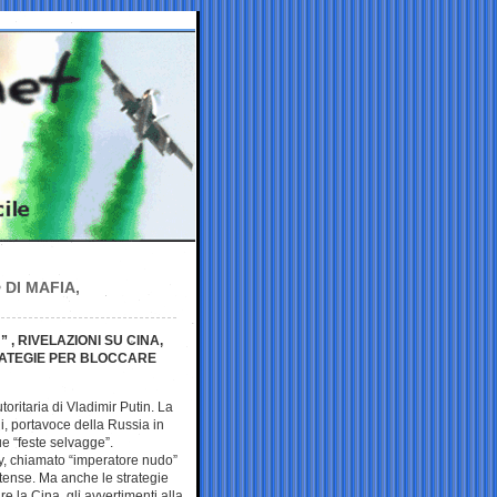
DI MAFIA,
 , RIVELAZIONI SU CINA,
RATEGIE PER BLOCCARE
utoritaria di Vladimir Putin. La
ni, portavoce della Russia in
e “feste selvagge”.
zy, chiamato “imperatore nudo”
nitense. Ma anche le strategie
re la Cina, gli avvertimenti alla