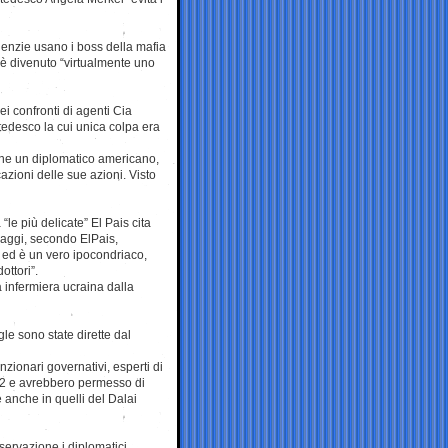
genzie usano i boss della mafia
e è divenuto “virtualmente uno
i confronti di agenti Cia
 tedesco la cui unica colpa era
one un diplomatico americano,
azioni delle sue azioni. Visto
“le più delicate” El Pais cita
aggi, secondo ElPais,
 ed è un vero ipocondriaco,
ottori”.
a infermiera ucraina dalla
le sono state dirette dal
zionari governativi, esperti di
002 e avrebbero permesso di
e anche in quelli del Dalai
sservazione i diplomatici