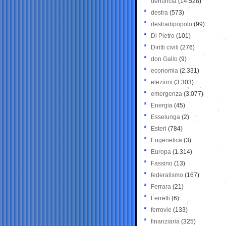
denuncia
(14.528)
destra
(573)
destradipopolo
(99)
Di Pietro
(101)
Diritti civili
(276)
don Gallo
(9)
economia
(2.331)
elezioni
(3.303)
emergenza
(3.077)
Energia
(45)
Esselunga
(2)
Esteri
(784)
Eugenetica
(3)
Europa
(1.314)
Fassino
(13)
federalismo
(167)
Ferrara
(21)
Ferretti
(6)
ferrovie
(133)
finanziaria
(325)