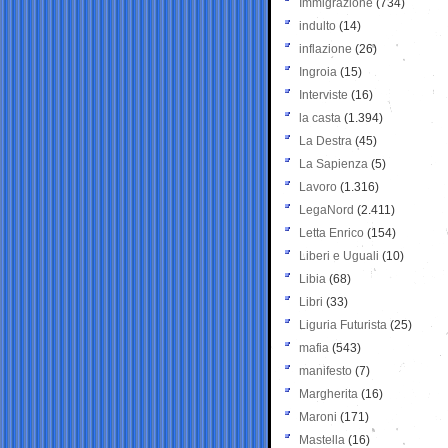
Immigrazione
(734)
indulto
(14)
inflazione
(26)
Ingroia
(15)
Interviste
(16)
la casta
(1.394)
La Destra
(45)
La Sapienza
(5)
Lavoro
(1.316)
LegaNord
(2.411)
Letta Enrico
(154)
Liberi e Uguali
(10)
Libia
(68)
Libri
(33)
Liguria Futurista
(25)
mafia
(543)
manifesto
(7)
Margherita
(16)
Maroni
(171)
Mastella
(16)