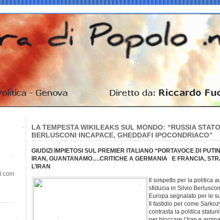
LA TEMPESTA WIKILEAKS SUL MONDO: “RUSSIA STATO 
BERLUSCONI INCAPACE, GHEDDAFI IPOCONDRIACO”
GIUDIZI IMPIETOSI SUL PREMIER ITALIANO “PORTAVOCE DI PUTIN”
IRAN, GUANTANAMO….CRITICHE A GERMANIA E FRANCIA, ST
L’IRAN
il.com
Il sospetto per la politica a
sfiducia in Silvio Berlusco
Europa segnalato per le su
Il fastidio per come Sarko
contrasta la politica statu
per bloccare l’Iran e argina