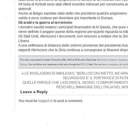
All’isola di Kiribati sono stati offerti incentivi milionari per convincerl
detenuti.
Anche al Belgio sarebbe stato detto che prendersi qualche prigioniero
valido e poco costoso per diventare più importante in Europa.
Gli arabi e la guerra al terrorismo
.
I donatori sauditi restano i principali finanziatori di Al Qaeda, che pure 
viene definito il peggior paese della regione per quanto riguarda la lott
Gli Stati Uniti, riferiscono i documenti, non riescono a evitare che la Si
Libano.
A una settimana di distanza dalle solenni promesse del presidente Assa
rapporti riferiscono che la Siria continua a consegnare ai libanesi dispos
This entry was posted on lunedì, Novembre 29th, 2010 at 05:43 and is filed under
Berlusconi
,
Costume
,
denuncia
Sarkozy
. You can follow any responses to this entry through the
RSS 2.0
feed. You can
leave a response
, or
track
«
LE RIVELAZIONI DI WIKILEAKS: “BERLUSCONI INETTO, INCAPAC
SELVAGGI ED E’ IL PORTAVOCE DI PUTI
QUELLE PAROLE CHE LASCIANO IL SEGNO: I COMPORTAMENT
PESO NELL’IMMAGINE DELL’ITALIA NEL M
Leave a Reply
You must be
logged in
to post a comment.