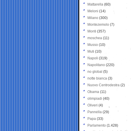
Mattarella
(60)
Meloni
(14)
Milano
(300)
Montezemolo
(7)
Monti
(357)
moschea
(11)
Musso
(10)
Muti
(10)
Napoli
(319)
Napolitano
(220)
no global
(5)
notte bianca
(3)
Nuovo Centrodestra
(2)
Obama
(11)
olimpiadi
(40)
Oliveri
(4)
Pannella
(29)
Papa
(33)
Parlamento
(1.428)