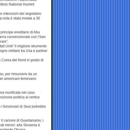
 titolo National Humint
le intenzioni del segretario
 nota è stata inviata a 30
 principe ereditario di Abu
rra convenzionale con l’Iran
eare”.
ti Uniti “il migliore strumento
egno militare tra Usa e partner
lla Corea del Nord in grado di
sso, per rimuovere da un
nari americani temevano
ea riunificata nel caso
izione politica al vertice
i funzionari di Seul potrebbe
e il carcere di Guantanamo, i
ati minori: alla Slovenia è
 presidente Obama.