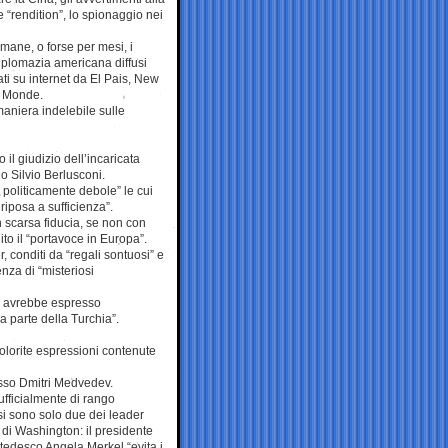
 “rendition”, lo spionaggio nei
mane, o forse per mesi, i
diplomazia americana diffusi
ati su internet da El Pais, New
e Monde.
 maniera indelebile sulle
l giudizio dell’incaricata
o Silvio Berlusconi.
e politicamente debole” le cui
 riposa a sufficienza”.
n scarsa fiducia, se non con
ito il “portavoce in Europa”.
r, conditi da “regali sontuosi” e
enza di “misteriosi
he avrebbe espresso
a parte della Turchia”.
colorite espressioni contenute
russo Dmitri Medvedev.
ufficialmente di rango
ssi sono solo due dei leader
 di Washington: il presidente
 tedesco Angela Merkel “evita i