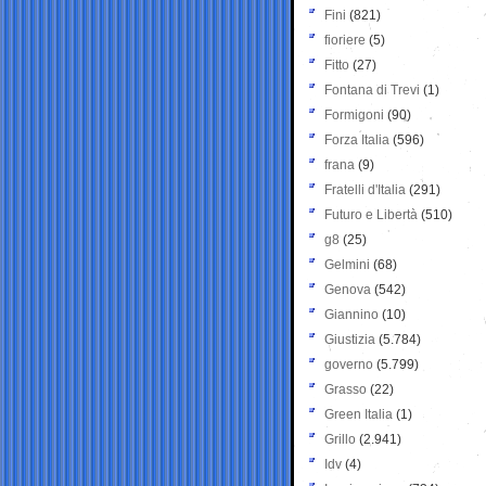
Fini
(821)
fioriere
(5)
Fitto
(27)
Fontana di Trevi
(1)
Formigoni
(90)
Forza Italia
(596)
frana
(9)
Fratelli d'Italia
(291)
Futuro e Libertà
(510)
g8
(25)
Gelmini
(68)
Genova
(542)
Giannino
(10)
Giustizia
(5.784)
governo
(5.799)
Grasso
(22)
Green Italia
(1)
Grillo
(2.941)
Idv
(4)