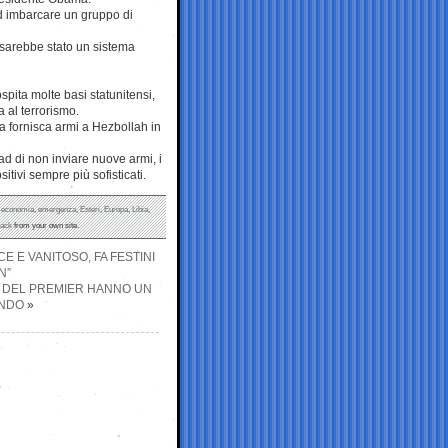
a ad imbarcare un gruppo di
 sarebbe stato un sistema
ospita molte basi statunitensi,
a al terrorismo.
ria fornisca armi a Hezbollah in
d di non inviare nuove armi, i
itivi sempre più sofisticati.
,
economia
,
emergenza
,
Esteri
,
Europa
,
Libia
,
back
from your own site.
E E VANITOSO, FA FESTINI
N”
I DEL PREMIER HANNO UN
ONDO
»