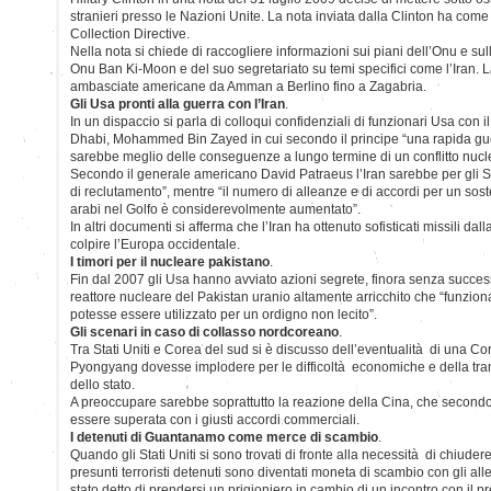
stranieri presso le Nazioni Unite. La nota inviata dalla Clinton ha come
Collection Directive.
Nella nota si chiede di raccogliere informazioni sui piani dell’Onu e sul
Onu Ban Ki-Moon e del suo segretariato su temi specifici come l’Iran. La
ambasciate americane da Amman a Berlino fino a Zagabria.
Gli Usa pronti alla guerra con l’Iran
.
In un dispaccio si parla di colloqui confidenziali di funzionari Usa con il
Dhabi, Mohammed Bin Zayed in cui secondo il principe “una rapida gue
sarebbe meglio delle conseguenze a lungo termine di un conflitto nucl
Secondo il generale americano David Patraeus l’Iran sarebbe per gli Sta
di reclutamento”, mentre “il numero di alleanze e di accordi per un sost
arabi nel Golfo è considerevolmente aumentato”.
In altri documenti si afferma che l’Iran ha ottenuto sofisticati missili da
colpire l’Europa occidentale.
I timori per il nucleare pakistano
.
Fin dal 2007 gli Usa hanno avviato azioni segrete, finora senza succe
reattore nucleare del Pakistan uranio altamente arricchito che “funzio
potesse essere utilizzato per un ordigno non lecito”.
Gli scenari in caso di collasso nordcoreano
.
Tra Stati Uniti e Corea del sud si è discusso dell’eventualità di una Cor
Pyongyang dovesse implodere per le difficoltà economiche e della trans
dello stato.
A preoccupare sarebbe soprattutto la reazione della Cina, che secondo 
essere superata con i giusti accordi commerciali.
I detenuti di Guantanamo come merce di scambio
.
Quando gli Stati Uniti si sono trovati di fronte alla necessità di chiuder
presunti terroristi detenuti sono diventati moneta di scambio con gli alle
stato detto di prendersi un prigioniero in cambio di un incontro con il