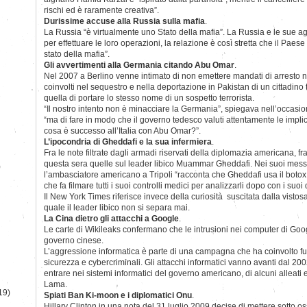
rischi ed è raramente creativa”.
Durissime accuse alla Russia sulla mafia
.
La Russia “è virtualmente uno Stato della mafia”. La Russia e le sue a
per effettuare le loro operazioni, la relazione è così stretta che il Paes
stato della mafia”.
Gli avvertimenti alla Germania citando Abu Omar
.
Nel 2007 a Berlino venne intimato di non emettere mandati di arresto ne
coinvolti nel sequestro e nella deportazione in Pakistan di un cittadino
quella di portare lo stesso nome di un sospetto terrorista.
“Il nostro intento non è minacciare la Germania”, spiegava nell’occasi
“ma di fare in modo che il governo tedesco valuti attentamente le implic
cosa è successo all’Italia con Abu Omar?”.
L’ipocondria di Gheddafi e la sua infermiera
.
Fra le note filtrate dagli armadi riservati della diplomazia americana, fra 
questa sera quelle sul leader libico Muammar Gheddafi. Nei suoi mess
)
l’ambasciatore americano a Tripoli “racconta che Gheddafi usa il botox
che fa filmare tutti i suoi controlli medici per analizzarli dopo con i suoi d
Il New York Times riferisce invece della curiosità suscitata dalla vistos
quale il leader libico non si separa mai.
La Cina dietro gli attacchi a Google
.
Le carte di Wikileaks confermano che le intrusioni nei computer di Goog
governo cinese.
L’aggressione informatica è parte di una campagna che ha coinvolto fun
sicurezza e cybercriminali. Gli attacchi informatici vanno avanti dal 2
entrare nei sistemi informatici del governo americano, di alcuni alleati 
Lama.
19)
Spiati Ban Ki-moon e i diplomatici Onu
.
Hillary Clinton in una nota del 31 luglio 2009 decise di mettere sotto o