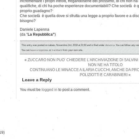
incrementare i propri introiti, fregandosene del prossimo, di chi non ha 
qualifiche, di chi ha poche esperienze documentabili? Che società è 
proprio guadagno?
Che società è quella dove si sfrutta una legge a proprio favore e a dis
bisogno?
Daniele Lapenna
(da “
La Repubblica”
)
This entry was posted on sabato, Novembre 3rd, 2018 at 21:50 and is filed under
denuncia
. You can follow any re
You can
leave a response
, or
trackback
from your own site.
«
ZUCCARO NON PUO’ CHIEDERE L’ARCHIVIAZIONE DI SALVINI 
NON NE HA TITOLO
CONTINUANO LE MINACCE A ILARIA CUCCHI, ANCHE DA PRO
POLIZIOTTI E CARABINIERI
»
)
Leave a Reply
You must be
logged in
to post a comment.
19)