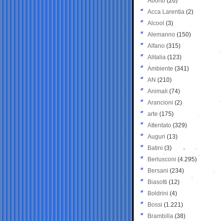
Aborto
(20)
Acca Larentia
(2)
Alcool
(3)
Alemanno
(150)
Alfano
(315)
Alitalia
(123)
Ambiente
(341)
AN
(210)
Animali
(74)
Arancioni
(2)
arte
(175)
Attentato
(329)
Auguri
(13)
Batini
(3)
Berlusconi
(4.295)
Bersani
(234)
Biasotti
(12)
Boldrini
(4)
Bossi
(1.221)
Brambilla
(38)