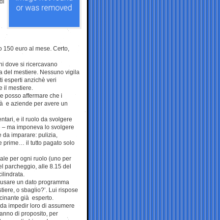
di
to 150 euro al mese. Certo,
oni dove si ricercavano
za del mestiere. Nessuno vigila
i esperti anzichè veri
e il mestiere.
i e posso affermare che i
ità e aziende per avere un
tari, e il ruolo da svolgere
le – ma imponeva lo svolgere
 da imparare: pulizia,
e prime… il tutto pagato solo
nale per ogni ruolo (uno per
l parcheggio, alle 8.15 del
ilindrata.
sse usare un dato programma
iere, o sbaglio?’. Lui rispose
cinante già esperto.
 da impedir loro di assumere
fanno di proposito, per