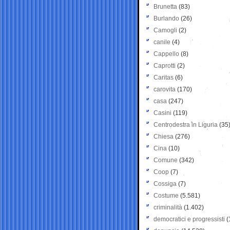
Brunetta
(83)
Burlando
(26)
Camogli
(2)
canile
(4)
Cappello
(8)
Caprotti
(2)
Caritas
(6)
carovita
(170)
casa
(247)
Casini
(119)
Centrodestra in Liguria
(35
Chiesa
(276)
Cina
(10)
Comune
(342)
Coop
(7)
Cossiga
(7)
Costume
(5.581)
criminalità
(1.402)
democratici e progressisti
(