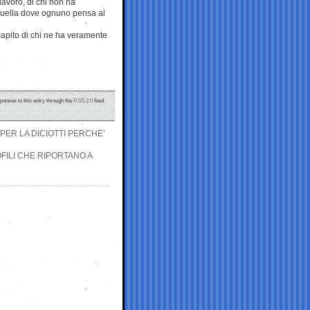
lavoro, di chi non ha
quella dove ognuno pensa al
capito di chi ne ha veramente
sponses to this entry through the
RSS 2.0
feed.
PER LA DICIOTTI PERCHE’
FILI CHE RIPORTANO A