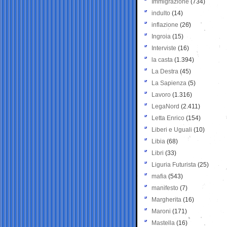
Immigrazione
(734)
indulto
(14)
inflazione
(26)
Ingroia
(15)
Interviste
(16)
la casta
(1.394)
La Destra
(45)
La Sapienza
(5)
Lavoro
(1.316)
LegaNord
(2.411)
Letta Enrico
(154)
Liberi e Uguali
(10)
Libia
(68)
Libri
(33)
Liguria Futurista
(25)
mafia
(543)
manifesto
(7)
Margherita
(16)
Maroni
(171)
Mastella
(16)