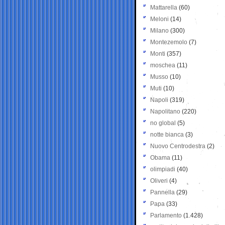
Mattarella
(60)
Meloni
(14)
Milano
(300)
Montezemolo
(7)
Monti
(357)
moschea
(11)
Musso
(10)
Muti
(10)
Napoli
(319)
Napolitano
(220)
no global
(5)
notte bianca
(3)
Nuovo Centrodestra
(2)
Obama
(11)
olimpiadi
(40)
Oliveri
(4)
Pannella
(29)
Papa
(33)
Parlamento
(1.428)