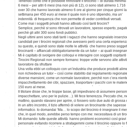
Tenendo conto che è possibile rinnovare il tirocinio – di durata minima 
6 mesi – per altri 6 mesi (ma non più di 12), ci sono stati almeno 1.716
over 30 che hanno lavorato almeno 6 ore al giorno per cinque giorni la
settimana per 450 euro al mese il quale non è uno stipendio, ma un’
indennità di frequenza che non permette di veder contributi versati.
Come mai i soggetti privati hanno attivato così tanti tirocini?
Semplice, perchè si sono ritrovati un lavoratore, spesso esperto, paga
perchè gli altri 300 sono fondi pubblici.
Negli ultimi anni sono stati tanti i ragazzi che hanno segnalato inserzi
candidati per i tirocini regionali che avessero però una certa esperien
su questo, e quindi sono state molte le attività che hanno preso soggett
tirocinanti – affiancati obbligatoriamente da un tutor – ai quali insegnar
Mi è capitato di svolgere dei colloqui e interagire con soggetti ospitant
Tirocini Regionali non sempre formano: troppe volte servono alle attiv
lavoratore da sfruttare
Una volta ebbi un colloquio con un’industria che produce prodotti alimen
non richiedeva un tutor – così come stabilito dal regolamento regiona
diverse mansioni, come un normale lavoratore, perchè non c’era niente
impacchettamento dei cibi, spazzare, trasportare i pacchi con le materi
150 euro al mese.
Il titolare disse che, le troppe tasse, gli impedivano di assumere perso
impacchettare, uno per le pulizie…). Mi fece tenerezza. Peccato che, ne
mattino, quando stavano per aprire, ci fossero solo due auto di grossa c
In un altro incontro, il tizio affermò di volere un tirocinante che sape
informatico. Io domandai ‘Ma… lo scopo del tirocinio è insegnare il mest
che, in quel modo, avrebbe perso tempo con me: necessitava di un tiro
Mi domando: tutte queste attività hanno problemi economici così gravi
personale evitando ricorrere a stratagemmi come il tirocinio oppure lo 