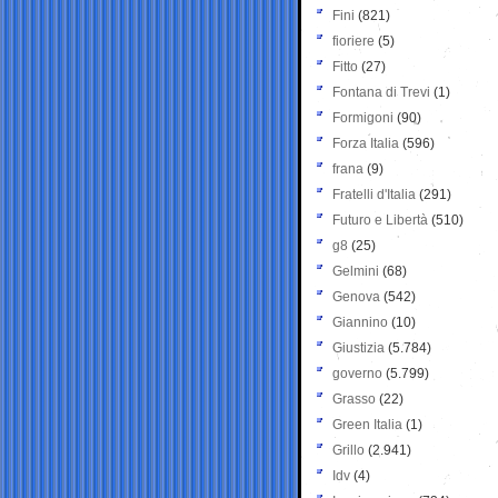
Fini
(821)
fioriere
(5)
Fitto
(27)
Fontana di Trevi
(1)
Formigoni
(90)
Forza Italia
(596)
frana
(9)
Fratelli d'Italia
(291)
Futuro e Libertà
(510)
g8
(25)
Gelmini
(68)
Genova
(542)
Giannino
(10)
Giustizia
(5.784)
governo
(5.799)
Grasso
(22)
Green Italia
(1)
Grillo
(2.941)
Idv
(4)