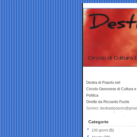
Destra di Popolo.net
Circolo Genovese di Cultura e
Politica
Diretto da Riccardo Fucile
Scrivici: destradipopolo@gma
Categorie
100 giorni
(5)