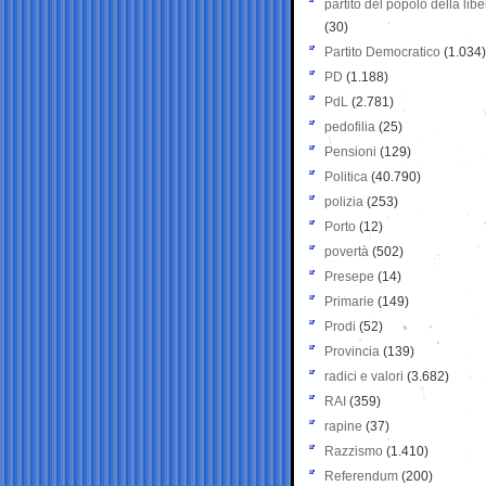
partito del popolo della libe
(30)
Partito Democratico
(1.034)
PD
(1.188)
PdL
(2.781)
pedofilia
(25)
Pensioni
(129)
Politica
(40.790)
polizia
(253)
Porto
(12)
povertà
(502)
Presepe
(14)
Primarie
(149)
Prodi
(52)
Provincia
(139)
radici e valori
(3.682)
RAI
(359)
rapine
(37)
Razzismo
(1.410)
Referendum
(200)