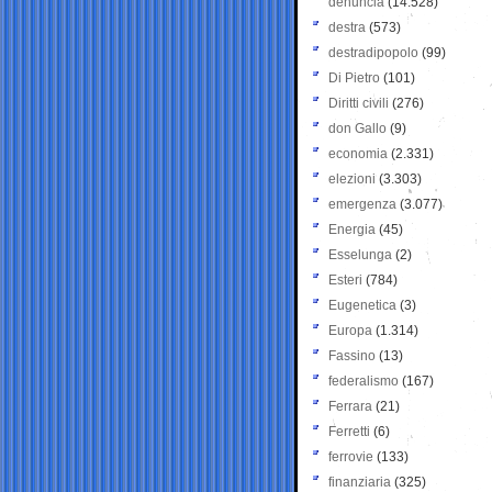
denuncia
(14.528)
destra
(573)
destradipopolo
(99)
Di Pietro
(101)
Diritti civili
(276)
don Gallo
(9)
economia
(2.331)
elezioni
(3.303)
emergenza
(3.077)
Energia
(45)
Esselunga
(2)
Esteri
(784)
Eugenetica
(3)
Europa
(1.314)
Fassino
(13)
federalismo
(167)
Ferrara
(21)
Ferretti
(6)
ferrovie
(133)
finanziaria
(325)