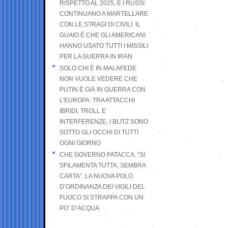
RISPETTO AL 2025, E I RUSSI
CONTINUANO A MARTELLARE
CON LE STRAGI DI CIVILI. IL
GUAIO È CHE GLI AMERICANI
HANNO USATO TUTTI I MISSILI
PER LA GUERRA IN IRAN
SOLO CHI È IN MALAFEDE
NON VUOLE VEDERE CHE
PUTIN È GIÀ IN GUERRA CON
L’EUROPA: TRA ATTACCHI
IBRIDI, TROLL E
INTERFERENZE, I BLITZ SONO
SOTTO GLI OCCHI DI TUTTI
OGNI GIORNO
CHE GOVERNO PATACCA. “SI
SFILAMENTA TUTTA, SEMBRA
CARTA”. LA NUOVA POLO
D’ORDINANZA DEI VIGILI DEL
FUOCO SI STRAPPA CON UN
PO’ D’ACQUA