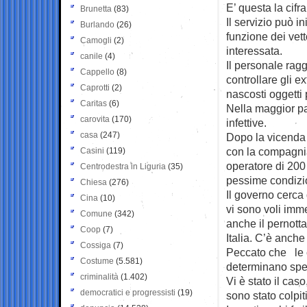
E’ questa la cifra
Brunetta
(83)
Il servizio può i
Burlando
(26)
funzione dei vett
Camogli
(2)
interessata.
canile
(4)
Il personale rag
Cappello
(8)
controllare gli 
Caprotti
(2)
nascosti oggetti 
Caritas
(6)
Nella maggior par
carovita
(170)
infettive.
casa
(247)
Dopo la vicenda 
con la compagnia
Casini
(119)
operatore di 200
Centrodestra in Liguria
(35)
pessime condizio
Chiesa
(276)
Il governo cerca
Cina
(10)
vi sono voli imme
Comune
(342)
anche il pernotta
Coop
(7)
Italia. C’è anche
Cossiga
(7)
Peccato che le c
Costume
(5.581)
determinano spess
criminalità
(1.402)
Vi è stato il cas
democratici e progressisti
(19)
sono stato colpit