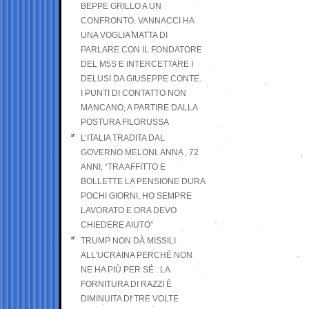
BEPPE GRILLO A UN
CONFRONTO. VANNACCI HA
UNA VOGLIA MATTA DI
PARLARE CON IL FONDATORE
DEL M5S E INTERCETTARE I
DELUSI DA GIUSEPPE CONTE.
I PUNTI DI CONTATTO NON
MANCANO, A PARTIRE DALLA
POSTURA FILORUSSA
L’ITALIA TRADITA DAL
GOVERNO MELONI. ANNA , 72
ANNI; “TRA AFFITTO E
BOLLETTE LA PENSIONE DURA
POCHI GIORNI, HO SEMPRE
LAVORATO E ORA DEVO
CHIEDERE AIUTO”
TRUMP NON DÀ MISSILI
ALL’UCRAINA PERCHÉ NON
NE HA PIÙ PER SÉ : LA
FORNITURA DI RAZZI È
DIMINUITA DI TRE VOLTE