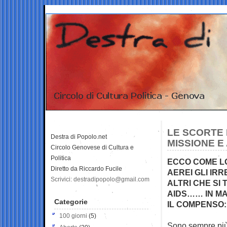
LE SCORTE P
Destra di Popolo.net
MISSIONE E
Circolo Genovese di Cultura e
Politica
ECCO COME LO
Diretto da Riccardo Fucile
AEREI GLI IR
Scrivici: destradipopolo@gmail.com
ALTRI CHE SI
AIDS…… IN MA
Categorie
IL COMPENSO: 
100 giorni
(5)
Sono sempre più 