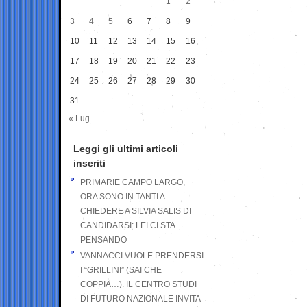
1
2
3
4
5
6
7
8
9
10
11
12
13
14
15
16
17
18
19
20
21
22
23
24
25
26
27
28
29
30
31
« Lug
Leggi gli ultimi articoli
inseriti
PRIMARIE CAMPO LARGO,
ORA SONO IN TANTI A
CHIEDERE A SILVIA SALIS DI
CANDIDARSI: LEI CI STA
PENSANDO
VANNACCI VUOLE PRENDERSI
I “GRILLINI” (SAI CHE
COPPIA…). IL CENTRO STUDI
DI FUTURO NAZIONALE INVITA