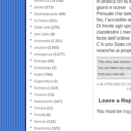
denuncia
(14.528)
In pratica chi fa 
giorni e riceve 
destra
(573)
Pensate che tale
destradipopolo
(99)
No, l’accredito 
Di Pietro
(101)
Di fronte agli sp
Diritti civili
(276)
clandestini ( men
don Gallo
(9)
forze dell’ordin
economia
(2.331)
C’è uno Stato ch
elezioni
(3.303)
neanche ai propri 
emergenza
(3.077)
Energia
(45)
This entry was posted o
Esselunga
(2)
You can follow any res
from your own site.
Esteri
(784)
Eugenetica
(3)
«
GLI ITALIANI UCCI
Europa
(1.314)
LA
Fassino
(13)
Leave a Rep
federalismo
(167)
Ferrara
(21)
You must be
log
Ferretti
(6)
ferrovie
(133)
finanziaria
(325)