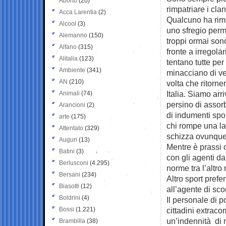
Aborto
(20)
rimpatriare i clan
Acca Larentia
(2)
Qualcuno ha rim
Alcool
(3)
uno sfregio per
Alemanno
(150)
troppi ormai sono 
Alfano
(315)
fronte a irregolar
Alitalia
(123)
tentano tutte pe
Ambiente
(341)
minacciano di v
AN
(210)
volta che ritorne
Italia. Siamo arri
Animali
(74)
persino di assorb
Arancioni
(2)
di indumenti spor
arte
(175)
chi rompe una la
Attentato
(329)
schizza ovunque
Auguri
(13)
Mentre è prassi o
Batini
(3)
con gli agenti da 
Berlusconi
(4.295)
norme tra l’altr
Bersani
(234)
Altro sport prefer
Biasotti
(12)
all’agente di sco
Boldrini
(4)
Il personale di po
Bossi
(1.221)
cittadini extraco
un’indennità di 
Brambilla
(38)