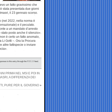
nevo un fatto gravissimo che
è stata presentata due giorni
lmasri, il 23 gennaio scorso.
to (nel 2022, nella norma è
ernazionale) e il peculato.
fronte a un mandato d’arresto
è stato posto anche il silenzio».
 non è certo un fatto anomalo,
a Li Gotti –. Ora la Procura
 altre fattispecie o inviare
ncia».
sponses to this entry through the
RSS 2.0
feed.
NNI PRIMA NEL MSI E POI IN
MASRI, A DIFFERENZA DEI
TI, PURE PER IL GOVERNO
»