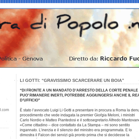
LI GOTTI: “GRAVISSIMO SCARCERARE UN BOIA”
“DI FRONTE A UN MANDATO D’ARRESTO DELLA CORTE PENALE 
PUO’ RIMANERE INERTI, POTREBBE AGGIUNGERSI ANCHE IL REAT
D’UFFICIO”
il.com
È stato l’avvocato Luigi Li Gotti a presentare in procura a Roma la den
procedimento che vede indagata la premier Giorgia Meloni, i ministri
Carlo Nordio e Matteo Piantedosi e il sottosegretario Alfredo Mantovan
«Come cittadino – dice contattato da La Stampa – mi sono sentito
ingannato. L’inerzia e il silenzio del ministro era programmata. E lo
dimostra il Falcon dei servizi già pronto prima che si decidesse la