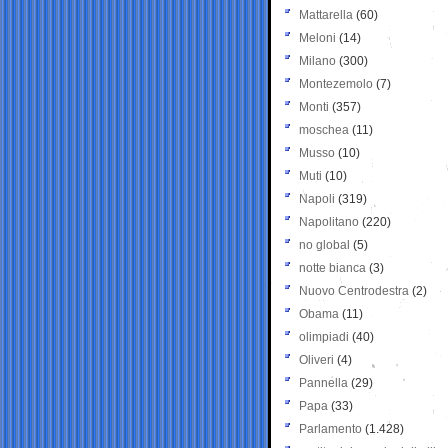
Mattarella
(60)
Meloni
(14)
Milano
(300)
Montezemolo
(7)
Monti
(357)
moschea
(11)
Musso
(10)
Muti
(10)
Napoli
(319)
Napolitano
(220)
no global
(5)
notte bianca
(3)
Nuovo Centrodestra
(2)
Obama
(11)
olimpiadi
(40)
Oliveri
(4)
Pannella
(29)
Papa
(33)
Parlamento
(1.428)