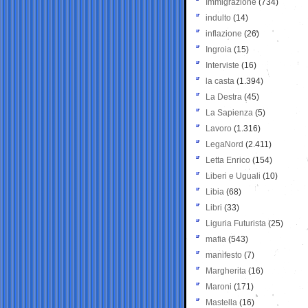
Immigrazione
(734)
indulto
(14)
inflazione
(26)
Ingroia
(15)
Interviste
(16)
la casta
(1.394)
La Destra
(45)
La Sapienza
(5)
Lavoro
(1.316)
LegaNord
(2.411)
Letta Enrico
(154)
Liberi e Uguali
(10)
Libia
(68)
Libri
(33)
Liguria Futurista
(25)
mafia
(543)
manifesto
(7)
Margherita
(16)
Maroni
(171)
Mastella
(16)