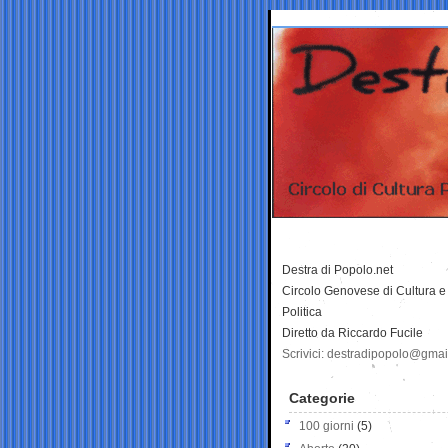
Destra di Popolo.net
Circolo Genovese di Cultura e
Politica
Diretto da Riccardo Fucile
Scrivici: destradipopolo@gma
Categorie
100 giorni
(5)