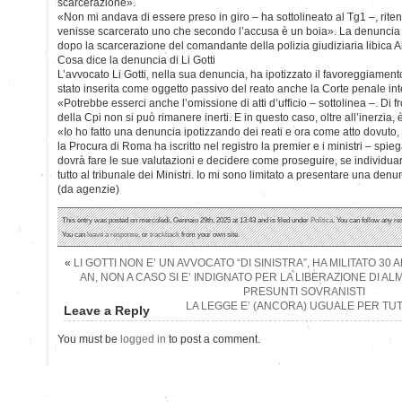
scarcerazione».
«Non mi andava di essere preso in giro – ha sottolineato al Tg1 –, rite
venisse scarcerato uno che secondo l’accusa è un boia». La denuncia 
dopo la scarcerazione del comandante della polizia giudiziaria libica A
Cosa dice la denuncia di Li Gotti
L’avvocato Li Gotti, nella sua denuncia, ha ipotizzato il favoreggiamen
stato inserita come oggetto passivo del reato anche la Corte penale int
«Potrebbe esserci anche l’omissione di atti d’ufficio – sottolinea –. Di 
della Cpi non si può rimanere inerti. E in questo caso, oltre all’inerzia, 
«Io ho fatto una denuncia ipotizzando dei reati e ora come atto dovuto,
la Procura di Roma ha iscritto nel registro la premier e i ministri – spieg
dovrà fare le sue valutazioni e decidere come proseguire, se individuare
tutto al tribunale dei Ministri. Io mi sono limitato a presentare una denu
(da agenzie)
This entry was posted on mercoledì, Gennaio 29th, 2025 at 13:43 and is filed under
Politica
. You can follow any re
You can
leave a response
, or
trackback
from your own site.
«
LI GOTTI NON E’ UN AVVOCATO “DI SINISTRA”, HA MILITATO 30 A
AN, NON A CASO SI E’ INDIGNATO PER LA LIBERAZIONE DI AL
PRESUNTI SOVRANISTI
LA LEGGE E’ (ANCORA) UGUALE PER TUT
Leave a Reply
You must be
logged in
to post a comment.