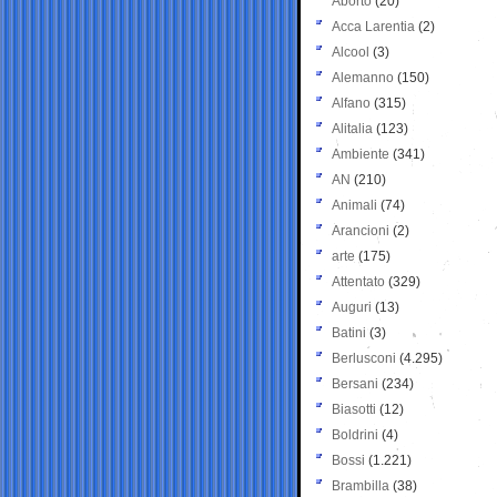
Aborto
(20)
Acca Larentia
(2)
Alcool
(3)
Alemanno
(150)
Alfano
(315)
Alitalia
(123)
Ambiente
(341)
AN
(210)
Animali
(74)
Arancioni
(2)
arte
(175)
Attentato
(329)
Auguri
(13)
Batini
(3)
Berlusconi
(4.295)
Bersani
(234)
Biasotti
(12)
Boldrini
(4)
Bossi
(1.221)
Brambilla
(38)