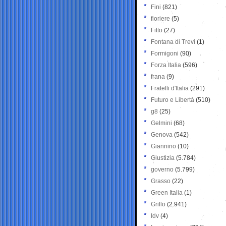
Fini
(821)
fioriere
(5)
Fitto
(27)
Fontana di Trevi
(1)
Formigoni
(90)
Forza Italia
(596)
frana
(9)
Fratelli d'Italia
(291)
Futuro e Libertà
(510)
g8
(25)
Gelmini
(68)
Genova
(542)
Giannino
(10)
Giustizia
(5.784)
governo
(5.799)
Grasso
(22)
Green Italia
(1)
Grillo
(2.941)
Idv
(4)