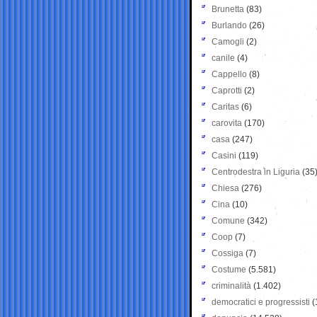
Brunetta
(83)
Burlando
(26)
Camogli
(2)
canile
(4)
Cappello
(8)
Caprotti
(2)
Caritas
(6)
carovita
(170)
casa
(247)
Casini
(119)
Centrodestra in Liguria
(35
Chiesa
(276)
Cina
(10)
Comune
(342)
Coop
(7)
Cossiga
(7)
Costume
(5.581)
criminalità
(1.402)
democratici e progressisti
(