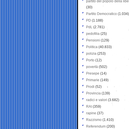
partito del popolo della libe
(30)
Partito Democratico
(1.034)
PD
(1.188)
PdL
(2.781)
pedofilia
(25)
Pensioni
(129)
Politica
(40.833)
polizia
(253)
Porto
(12)
povertà
(502)
Presepe
(14)
Primarie
(149)
Prodi
(52)
Provincia
(139)
radici e valori
(3.682)
RAI
(359)
rapine
(37)
Razzismo
(1.410)
Referendum
(200)