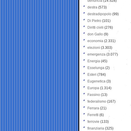
denuncia
(14.528)
destra
(573)
destradipopolo
(99)
Di Pietro
(101)
Diritti civili
(276)
don Gallo
(9)
economia
(2.331)
elezioni
(3.303)
emergenza
(3.077)
Energia
(45)
Esselunga
(2)
Esteri
(784)
Eugenetica
(3)
Europa
(1.314)
Fassino
(13)
federalismo
(167)
Ferrara
(21)
Ferretti
(6)
ferrovie
(133)
finanziaria
(325)