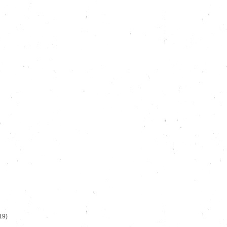
)
19)