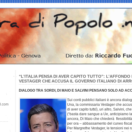
“L’ITALIA PENSA DI AVER CAPITO TUTTO”: L’AFFOND
VESTAGER CHE ACCUSA IL GOVERNO ITALIANO DI AR
DIALOGO TRA SORDI, DI MAIO E SALVINI PENSANO SOLO AD ACC
Sui conti pubblici italiani è ancora dialog
il.com
Una, la commissaria Vestager che accusa 
di aver capito tutto), un altro, Salvini, c
(“basta dare sangue a Ue, anticipiamo la 
ancora, Di Maio che chiederà flessibilit
per ora – abbassamento del cuneo fiscal
Per Margrethe Vestager, le tensioni nei r