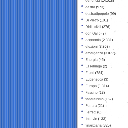
denuncia
(14.528)
destra
(573)
destradipopolo
(99)
Di Pietro
(101)
Diritti civili
(276)
don Gallo
(9)
economia
(2.331)
elezioni
(3.303)
emergenza
(3.077)
Energia
(45)
Esselunga
(2)
Esteri
(784)
Eugenetica
(3)
Europa
(1.314)
Fassino
(13)
federalismo
(167)
Ferrara
(21)
Ferretti
(6)
ferrovie
(133)
finanziaria
(325)