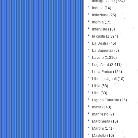
Immigrazione
(734)
indulto
(14)
inflazione
(26)
Ingroia
(15)
Interviste
(16)
la casta
(1.394)
La Destra
(45)
La Sapienza
(5)
Lavoro
(1.316)
LegaNord
(2.411)
Letta Enrico
(154)
Liberi e Uguali
(10)
Libia
(68)
Libri
(33)
Liguria Futurista
(25)
mafia
(543)
manifesto
(7)
Margherita
(16)
Maroni
(171)
Mastella
(16)