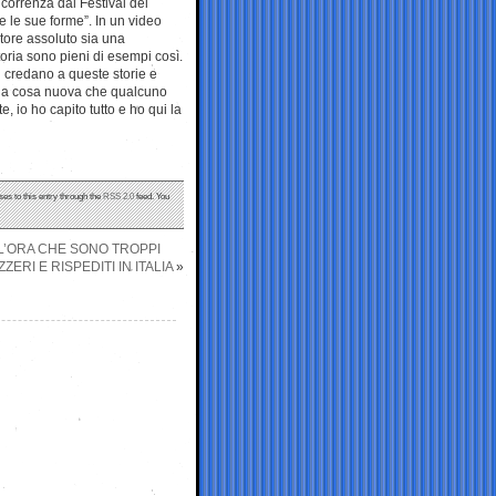
correnza dal Festival del
e le sue forme”. In un video
tore assoluto sia una
toria sono pieni di esempi così.
i credano a queste storie e
 una cosa nuova che qualcuno
te, io ho capito tutto e ho qui la
ses to this entry through the
RSS 2.0
feed. You
 L’ORA CHE SONO TROPPI
ZERI E RISPEDITI IN ITALIA
»