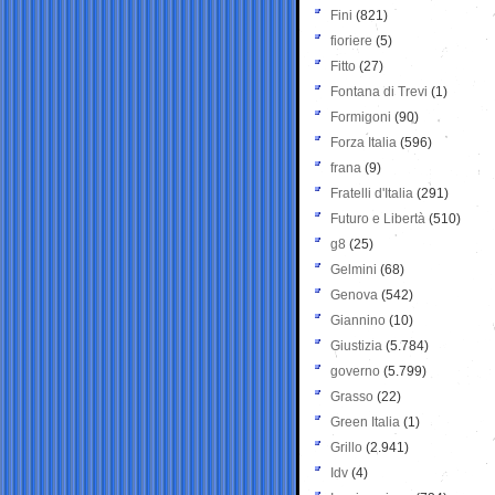
Fini
(821)
fioriere
(5)
Fitto
(27)
Fontana di Trevi
(1)
Formigoni
(90)
Forza Italia
(596)
frana
(9)
Fratelli d'Italia
(291)
Futuro e Libertà
(510)
g8
(25)
Gelmini
(68)
Genova
(542)
Giannino
(10)
Giustizia
(5.784)
governo
(5.799)
Grasso
(22)
Green Italia
(1)
Grillo
(2.941)
Idv
(4)