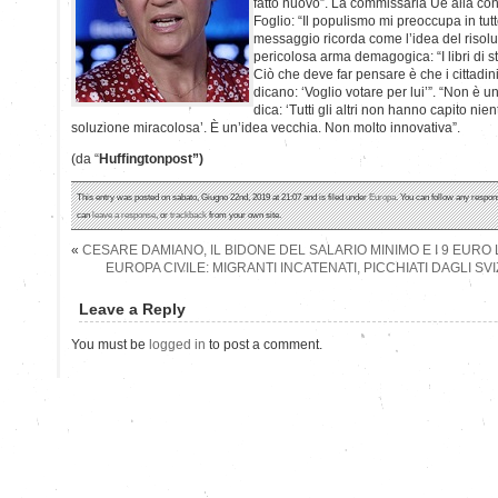
fatto nuovo”. La commissaria Ue alla con
Foglio: “Il populismo mi preoccupa in tutt
messaggio ricorda come l’idea del risolu
pericolosa arma demagogica: “I libri di s
Ciò che deve far pensare è che i cittadin
dicano: ‘Voglio votare per lui’”. “Non è
dica: ‘Tutti gli altri non hanno capito nien
soluzione miracolosa’. È un’idea vecchia. Non molto innovativa”.
(da “
Huffingtonpost”)
This entry was posted on sabato, Giugno 22nd, 2019 at 21:07 and is filed under
Europa
. You can follow any respon
can
leave a response
, or
trackback
from your own site.
«
CESARE DAMIANO, IL BIDONE DEL SALARIO MINIMO E I 9 EURO
EUROPA CIVILE: MIGRANTI INCATENATI, PICCHIATI DAGLI SVIZ
Leave a Reply
You must be
logged in
to post a comment.