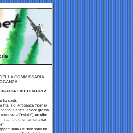
O DELLA COMMISSARIA
ROGANZA
HIAPPARE VOTI DAI PIRLA
o tra sordi.
l’Italia di arroganza (“pensa
he continua a fare la voce grossa
manovra all’estate”), un altro
à in cambio di un fantomatico –
e”.
apporti Italia-Ue “non sono un