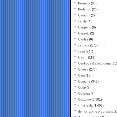
Brunetta
(83)
Burlando
(26)
Camogli
(2)
canile
(4)
Cappello
(8)
Caprotti
(2)
Caritas
(6)
carovita
(170)
casa
(247)
Casini
(119)
Centrodestra in Liguria
(35
Chiesa
(276)
Cina
(10)
Comune
(342)
Coop
(7)
Cossiga
(7)
Costume
(5.581)
criminalità
(1.402)
democratici e progressisti
(