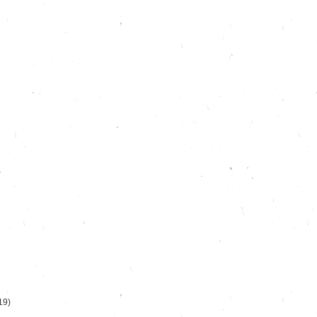
)
19)