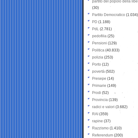
partito del popolo della libe
(30)
Partito Democratico
(1.034)
PD
(1.188)
PdL
(2.781)
pedofilia
(25)
Pensioni
(129)
Politica
(40.833)
polizia
(253)
Porto
(12)
povertà
(502)
Presepe
(14)
Primarie
(149)
Prodi
(52)
Provincia
(139)
radici e valori
(3.682)
RAI
(359)
rapine
(37)
Razzismo
(1.410)
Referendum
(200)