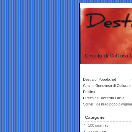
Destra di Popolo.net
Circolo Genovese di Cultura e
Politica
Diretto da Riccardo Fucile
Scrivici: destradipopolo@gma
Categorie
100 giorni
(5)