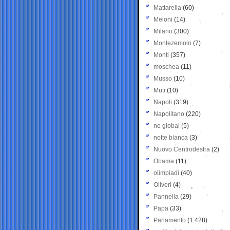
Mattarella
(60)
Meloni
(14)
Milano
(300)
Montezemolo
(7)
Monti
(357)
moschea
(11)
Musso
(10)
Muti
(10)
Napoli
(319)
Napolitano
(220)
no global
(5)
notte bianca
(3)
Nuovo Centrodestra
(2)
Obama
(11)
olimpiadi
(40)
Oliveri
(4)
Pannella
(29)
Papa
(33)
Parlamento
(1.428)