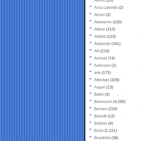
Aborto
(20)
Acca Larentia
(2)
Alcool
(3)
Alemanno
(150)
Alfano
(315)
Alitalia
(123)
Ambiente
(341)
AN
(210)
Animali
(74)
Arancioni
(2)
arte
(175)
Attentato
(329)
Auguri
(13)
Batini
(3)
Berlusconi
(4.295)
Bersani
(234)
Biasotti
(12)
Boldrini
(4)
Bossi
(1.221)
Brambilla
(38)