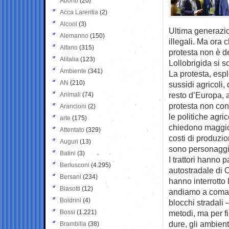
Aborto
(20)
Acca Larentia
(2)
Alcool
(3)
Ultima generazion
Alemanno
(150)
illegali. Ma ora 
Alfano
(315)
protesta non è de
Alitalia
(123)
Lollobrigida si s
Ambiente
(341)
La protesta, espl
AN
(210)
sussidi agricoli,
resto d’Europa, a
Animali
(74)
protesta non con
Arancioni
(2)
le politiche agri
arte
(175)
chiedono maggiori
Attentato
(329)
costi di produzio
Auguri
(13)
sono personaggi 
Batini
(3)
I trattori hanno p
Berlusconi
(4.295)
autostradale di Or
Bersani
(234)
hanno interrotto l
Biasotti
(12)
andiamo a comand
Boldrini
(4)
blocchi stradali 
Bossi
(1.221)
metodi, ma per fi
dure, gli ambient
Brambilla
(38)