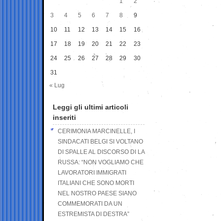
1
2
3
4
5
6
7
8
9
10
11
12
13
14
15
16
17
18
19
20
21
22
23
24
25
26
27
28
29
30
31
« Lug
Leggi gli ultimi articoli
inseriti
CERIMONIA MARCINELLE, I
SINDACATI BELGI SI VOLTANO
DI SPALLE AL DISCORSO DI LA
RUSSA: “NON VOGLIAMO CHE
LAVORATORI IMMIGRATI
ITALIANI CHE SONO MORTI
NEL NOSTRO PAESE SIANO
COMMEMORATI DA UN
ESTREMISTA DI DESTRA”