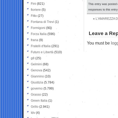
Fini
(821)
This entry was posted 
fioriere
(5)
responses to this entr
Fitto
(27)
«
L’AMAREZZA D
Fontana di Trevi
(1)
Formigoni
(90)
Leave a Rep
Forza Italia
(596)
frana
(9)
You must be
log
Fratelli d'Italia
(291)
Futuro e Libertà
(510)
g8
(25)
Gelmini
(68)
Genova
(542)
Giannino
(10)
Giustizia
(5.784)
governo
(5.799)
Grasso
(22)
Green Italia
(1)
Grillo
(2.941)
Idv
(4)