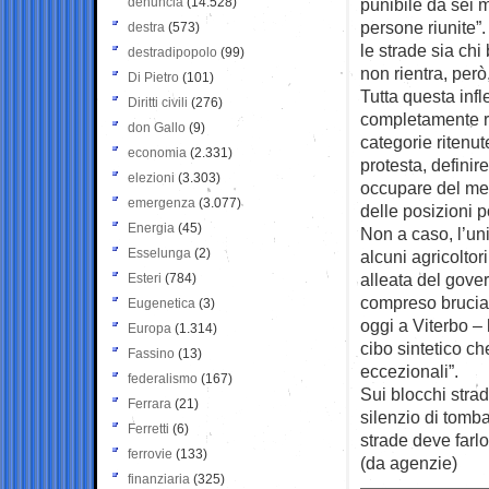
denuncia
(14.528)
punibile da sei 
persone riunite”.
destra
(573)
le strade sia chi
destradipopolo
(99)
non rientra, però
Di Pietro
(101)
Tutta questa infle
Diritti civili
(276)
completamente r
don Gallo
(9)
categorie ritenu
economia
(2.331)
protesta, definir
elezioni
(3.303)
occupare del mer
emergenza
(3.077)
delle posizioni p
Energia
(45)
Non a caso, l’uni
Esselunga
(2)
alcuni agricoltor
alleata del gover
Esteri
(784)
compreso bruciar
Eugenetica
(3)
oggi a Viterbo – h
Europa
(1.314)
cibo sintetico ch
Fassino
(13)
eccezionali”.
federalismo
(167)
Sui blocchi stra
Ferrara
(21)
silenzio di tomba
Ferretti
(6)
strade deve farlo 
ferrovie
(133)
(da agenzie)
finanziaria
(325)