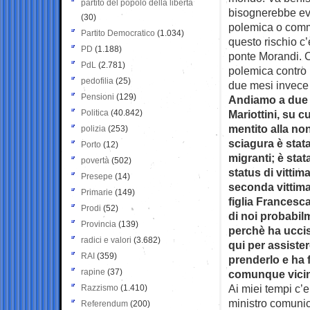
partito del popolo della libertà
bisognerebbe evi
(30)
polemica o comme
Partito Democratico
(1.034)
questo rischio c
PD
(1.188)
ponte Morandi. C
PdL
(2.781)
polemica contro i
pedofilia
(25)
due mesi invece c
Pensioni
(129)
Andiamo a due p
Politica
(40.842)
Mariottini, su c
mentito alla no
polizia
(253)
sciagura è stat
Porto
(12)
migranti; è sta
povertà
(502)
status di vittim
Presepe
(14)
seconda vittima 
Primarie
(149)
figlia Francesc
Prodi
(52)
di noi probabil
Provincia
(139)
perchè ha uccis
radici e valori
(3.682)
qui per assiste
RAI
(359)
prenderlo e ha fa
rapine
(37)
comunque vicino”
Ai miei tempi c’
Razzismo
(1.410)
ministro comunica
Referendum
(200)