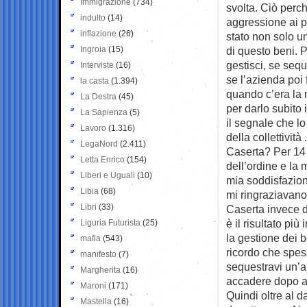
Immigrazione
(734)
svolta. Ciò perc
indulto
(14)
aggressione ai p
inflazione
(26)
stato non solo u
Ingroia
(15)
di questo beni. P
gestisci, se seq
Interviste
(16)
se l’azienda poi f
la casta
(1.394)
quando c’era la m
La Destra
(45)
per darlo subito 
La Sapienza
(5)
il segnale che lo
Lavoro
(1.316)
della collettività
LegaNord
(2.411)
Caserta? Per 14 
Letta Enrico
(154)
dell’ordine e la 
Liberi e Uguali
(10)
mia soddisfazione
Libia
(68)
mi ringraziavano
Libri
(33)
Caserta invece d
è il risultato pi
Liguria Futurista
(25)
la gestione dei 
mafia
(543)
ricordo che spes
manifesto
(7)
sequestravi un’a
Margherita
(16)
accadere dopo an
Maroni
(171)
Quindi oltre al d
Mastella
(16)