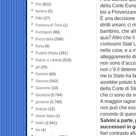
Fini
(821)
della Corte Euro
fioriere
(5)
bis a Provenza
È una decisione d
Fitto
(27)
diritti umani; c
Fontana di Trevi
(1)
bambino, che alt
Formigoni
(90)
qua? Altro che i
Forza Italia
(596)
civilissimi Stati
frana
(9)
nelle cose, e a m
Fratelli d'Italia
(291)
atteggiamento di 
Futuro e Libertà
(510)
non sono d’acco
g8
(25)
non c’è il deter
Gelmini
(68)
me lo Stato ha fa
Genova
(542)
avrebbe potuto f
della Corte di S
Giannino
(10)
che ci sono da n
Giustizia
(5.784)
A maggior ragion
governo
(5.799)
non può che ess
Grasso
(22)
convinto di ques
Green Italia
(1)
Salvini a parte
Grillo
(2.941)
successori in 
Idv
(4)
Nel contrasto al