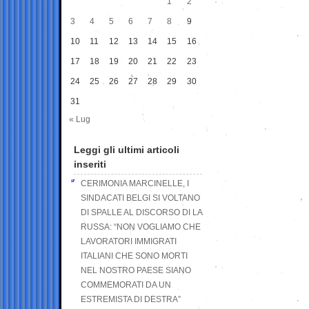
1
2
3
4
5
6
7
8
9
10
11
12
13
14
15
16
17
18
19
20
21
22
23
24
25
26
27
28
29
30
31
« Lug
Leggi gli ultimi articoli
inseriti
CERIMONIA MARCINELLE, I
SINDACATI BELGI SI VOLTANO
DI SPALLE AL DISCORSO DI LA
RUSSA: “NON VOGLIAMO CHE
LAVORATORI IMMIGRATI
ITALIANI CHE SONO MORTI
NEL NOSTRO PAESE SIANO
COMMEMORATI DA UN
ESTREMISTA DI DESTRA”