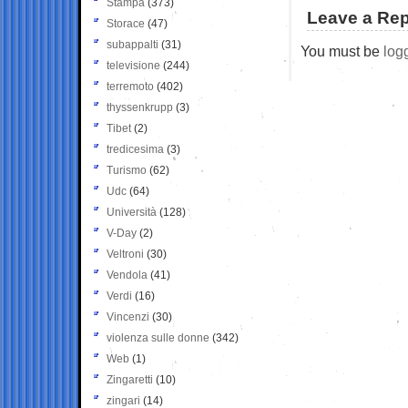
Stampa
(373)
Leave a Rep
Storace
(47)
subappalti
(31)
You must be
log
televisione
(244)
terremoto
(402)
thyssenkrupp
(3)
Tibet
(2)
tredicesima
(3)
Turismo
(62)
Udc
(64)
Università
(128)
V-Day
(2)
Veltroni
(30)
Vendola
(41)
Verdi
(16)
Vincenzi
(30)
violenza sulle donne
(342)
Web
(1)
Zingaretti
(10)
zingari
(14)