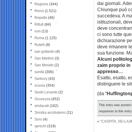
dai giornali. Ades
Regione
(344)
Chiunque può com
Renzi
(1.521)
succedeva. A magg
Repetto
(46)
istituzionali, de
Rifiuti
(84)
deve concentrarsi
rom
(13)
ci sono tutte qu
Roma
(1.125)
dichiarazione per
Rutelli
(9)
deve rimanere le
san gottardo
(4)
sua funzione. Ma 
San Martino
(3)
Alcuni politolog
zaim proprio in 
San Miniato
(2)
appresso…
sanità
(306)
Esatto, esatto, e
Sarkozy
(43)
distinguere le si
scuola
(354)
Sestri Levante
(2)
(da “
Huffington
Sicurezza
(452)
This entry was posted 
sindacati
(162)
responses to this entr
Sinistra arcobaleno
(11)
Soru
(4)
«
“CASPITA, SEI LA
sprechi
(319)