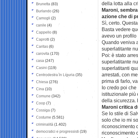
della lotta alla 
Brunetta
(83)
Maroni, sembra 
Burlando
(26)
azione che di 
Camogli
(2)
Sì, certo. Questa
canile
(4)
Basta vedere que
Cappello
(8)
avevo un profilo 
Caprotti
(2)
Quando veniva ar
Caritas
(6)
superlatitante nu
carovita
(170)
Poi: è stato arres
casa
(247)
superlatitante nu
superlatitanti qu
Casini
(119)
arrestati, con me 
Centrodestra in Liguria
(35)
prima di farlo, va
Chiesa
(276)
Io credo poi che 
Cina
(10)
istituzionale più
Comune
(342)
della sicurezza. 
Coop
(7)
Maroni critica d
Cossiga
(7)
Se lo stile di Sa
Costume
(5.581)
solo che io mi s
criminalità
(1.402)
riconoscimento d
democratici e progressisti
(19)
riconoscimento c