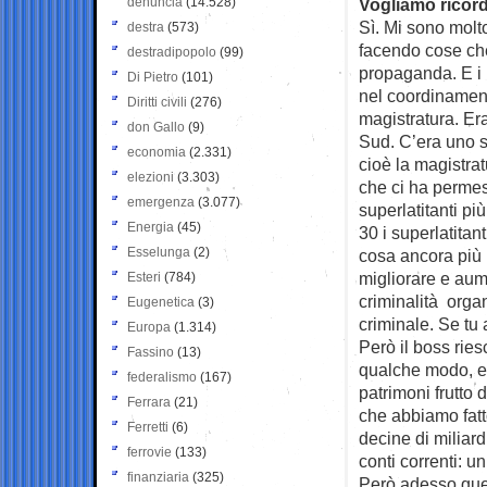
denuncia
(14.528)
Vogliamo ricor
Sì. Mi sono molt
destra
(573)
facendo cose che
destradipopolo
(99)
propaganda. E i ri
Di Pietro
(101)
nel coordinamento
Diritti civili
(276)
magistratura. Er
don Gallo
(9)
Sud. C’era uno s
economia
(2.331)
cioè la magistrat
elezioni
(3.303)
che ci ha permes
emergenza
(3.077)
superlatitanti pi
Energia
(45)
30 i superlatita
Esselunga
(2)
cosa ancora più 
migliorare e aum
Esteri
(784)
criminalità orga
Eugenetica
(3)
criminale. Se tu 
Europa
(1.314)
Però il boss ries
Fassino
(13)
qualche modo, e 
federalismo
(167)
patrimoni frutto d
Ferrara
(21)
che abbiamo fatt
Ferretti
(6)
decine di miliard
ferrovie
(133)
conti correnti: u
finanziaria
(325)
Però adesso ques