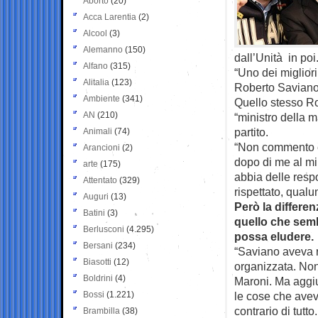
Aborto
(20)
Acca Larentia
(2)
Alcool
(3)
Alemanno
(150)
dall’Unità in poi
Alfano
(315)
“Uno dei migliori
Alitalia
(123)
Roberto Saviano
Ambiente
(341)
Quello stesso Ro
AN
(210)
“ministro della 
partito.
Animali
(74)
“Non commento e 
Arancioni
(2)
dopo di me al min
arte
(175)
abbia delle resp
Attentato
(329)
rispettato, qualu
Auguri
(13)
Però la differenz
Batini
(3)
quello che semb
Berlusconi
(4.295)
possa eludere.
Bersani
(234)
“Saviano aveva ri
Biasotti
(12)
organizzata. Non 
Boldrini
(4)
Maroni. Ma aggiu
Bossi
(1.221)
le cose che avev
contrario di tutt
Brambilla
(38)