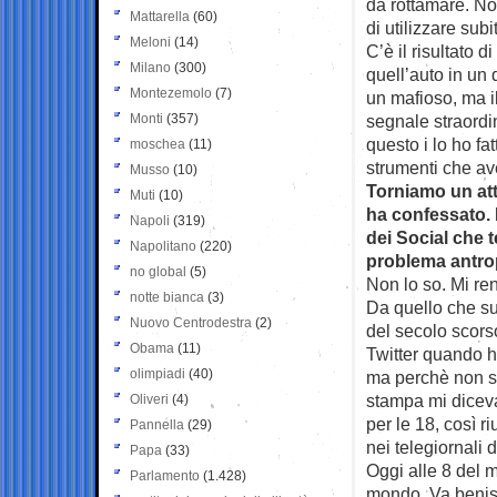
da rottamare. No
Mattarella
(60)
di utilizzare sub
Meloni
(14)
C’è il risultato 
Milano
(300)
quell’auto in un 
Montezemolo
(7)
un mafioso, ma il
Monti
(357)
segnale straordin
questo i lo ho fa
moschea
(11)
strumenti che av
Musso
(10)
Torniamo un att
Muti
(10)
ha confessato. 
Napoli
(319)
dei Social che 
Napolitano
(220)
problema antro
no global
(5)
Non lo so. Mi re
notte bianca
(3)
Da quello che su
Nuovo Centrodestra
(2)
del secolo scors
Obama
(11)
Twitter quando ho
olimpiadi
(40)
ma perchè non sen
stampa mi diceva
Oliveri
(4)
per le 18, così r
Pannella
(29)
nei telegiornali 
Papa
(33)
Oggi alle 8 del 
Parlamento
(1.428)
mondo. Va benis