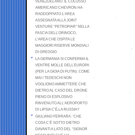
VENEZUELANO .IL COLOSSO
AMERICANO CHEVRON HA
RADDOPPIATO L’AREA
ASSEGNATA ALLA JOINT
VENTURE “PETROPIAR” NELLA
FASCIA DELL’ORINOCO,
L’AREA CHE OSPITA LE
MAGGIORI RISERVE MONDIALI
DI GREGGIO
LA GERMANIA SI CONFERMA IL
VENTRE MOLLE DELL’EUROPA
(PER LA GIOIA DI PUTIN). COME
MAI I TEDESCHI NON
VOGLIONO AMMETTERE CHE
DIETRO AL CASO DEL DRONE
PIENO DI ESPLOSIVO
RINVENUTO ALL’AEROPORTO
DI LIPSIA C’È LA RUSSIA?
GIULIANO FERRARA: ’CHE
COSA C’È SOTTO DIETRO
DAVANTI A LATO DEL “SIGNOR