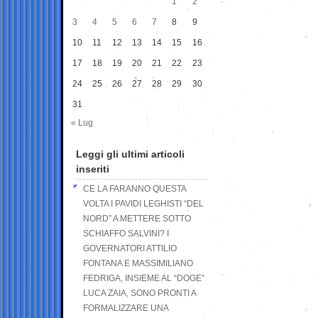
1
2
3
4
5
6
7
8
9
10
11
12
13
14
15
16
17
18
19
20
21
22
23
24
25
26
27
28
29
30
31
« Lug
Leggi gli ultimi articoli
inseriti
CE LA FARANNO QUESTA
VOLTA I PAVIDI LEGHISTI “DEL
NORD” A METTERE SOTTO
SCHIAFFO SALVINI? I
GOVERNATORI ATTILIO
FONTANA E MASSIMILIANO
FEDRIGA, INSIEME AL “DOGE”
LUCA ZAIA, SONO PRONTI A
FORMALIZZARE UNA