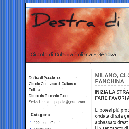
MILANO, C
Destra di Popolo.net
PANCHINA
Circolo Genovese di Cultura e
Politica
INIZIA LA ST
Diretto da Riccardo Fucile
FARE FAVORI A
Scrivici: destradipopolo@gmail.com
L’ipotesi più pro
Categorie
ondata di aria
ge
abbassato drasti
100 giorni
(5)
Un senzatetto di 