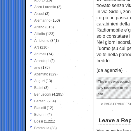
Aborto
(20)
trovato senza vi
Acca Larentia
(2)
in via Sidoli, zo
Alcool
(3)
corpo un passante
Alemanno
(150)
carabinieri dell
Alfano
(315)
Radiomobile e gl
Alitalia
(123)
solo constatare 
Ambiente
(341)
Nei giorni scorsi
AN
(210)
l’uomo (su cui p
volte nella parro
Animali
(74)
freddo.
Arancioni
(2)
arte
(175)
(da agenzie)
Attentato
(329)
Auguri
(13)
This entry was posted 
Batini
(3)
any responses to this 
site.
Berlusconi
(4.295)
Bersani
(234)
«
PAPA FRANCESC
Biasotti
(12)
Boldrini
(4)
Leave a Rep
Bossi
(1.221)
Brambilla
(38)
You must be
log