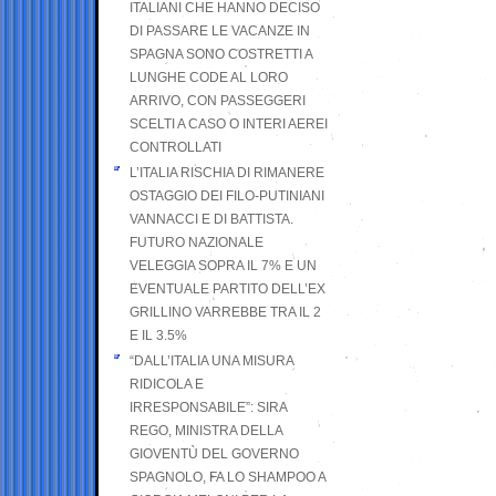
ITALIANI CHE HANNO DECISO
DI PASSARE LE VACANZE IN
SPAGNA SONO COSTRETTI A
LUNGHE CODE AL LORO
ARRIVO, CON PASSEGGERI
SCELTI A CASO O INTERI AEREI
CONTROLLATI
L’ITALIA RISCHIA DI RIMANERE
OSTAGGIO DEI FILO-PUTINIANI
VANNACCI E DI BATTISTA.
FUTURO NAZIONALE
VELEGGIA SOPRA IL 7% E UN
EVENTUALE PARTITO DELL’EX
GRILLINO VARREBBE TRA IL 2
E IL 3.5%
“DALL’ITALIA UNA MISURA
RIDICOLA E
IRRESPONSABILE”: SIRA
REGO, MINISTRA DELLA
GIOVENTÙ DEL GOVERNO
SPAGNOLO, FA LO SHAMPOO A