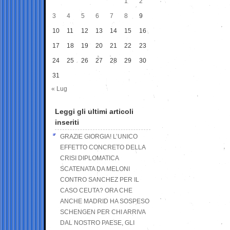
1
2
3
4
5
6
7
8
9
10
11
12
13
14
15
16
17
18
19
20
21
22
23
24
25
26
27
28
29
30
31
« Lug
Leggi gli ultimi articoli
inseriti
GRAZIE GIORGIA! L’UNICO
EFFETTO CONCRETO DELLA
CRISI DIPLOMATICA
SCATENATA DA MELONI
CONTRO SANCHEZ PER IL
CASO CEUTA? ORA CHE
ANCHE MADRID HA SOSPESO
SCHENGEN PER CHI ARRIVA
DAL NOSTRO PAESE, GLI