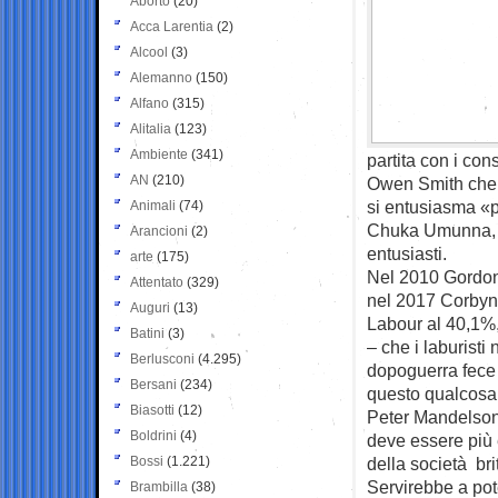
Aborto
(20)
Acca Larentia
(2)
Alcool
(3)
Alemanno
(150)
Alfano
(315)
Alitalia
(123)
Ambiente
(341)
partita con i con
AN
(210)
Owen Smith che f
si entusiasma «p
Animali
(74)
Chuka Umunna, 3
Arancioni
(2)
entusiasti.
arte
(175)
Nel 2010 Gordon
Attentato
(329)
nel 2017 Corbyn
Auguri
(13)
Labour al 40,1%, 
Batini
(3)
– che i laburisti
Berlusconi
(4.295)
dopoguerra fece 
Bersani
(234)
questo qualcosa
Biasotti
(12)
Peter Mandelson 
Boldrini
(4)
deve essere più 
Bossi
(1.221)
della società bri
Servirebbe a pot
Brambilla
(38)