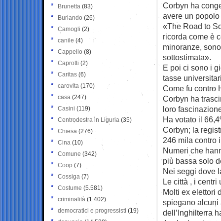
Corbyn ha congela
Brunetta
(83)
avere un popolo 
Burlando
(26)
«The Road to Som
Camogli
(2)
ricorda come è co
canile
(4)
minoranze, sono q
Cappello
(8)
sottostimata».
Caprotti
(2)
E poi ci sono i g
Caritas
(6)
tasse universitar
carovita
(170)
Come fu contro H
casa
(247)
Corbyn ha trascin
loro fascinazion
Casini
(119)
Ha votato il 66,
Centrodestra in Liguria
(35)
Corbyn; la regist
Chiesa
(276)
246 mila contro i
Cina
(10)
Numeri che hanno 
Comune
(342)
più bassa solo d
Coop
(7)
Nei seggi dove la
Cossiga
(7)
Le città , i centr
Costume
(5.581)
Molti ex elettori
criminalità
(1.402)
spiegano alcuni 
democratici e progressisti
(19)
dell’Inghilterra h