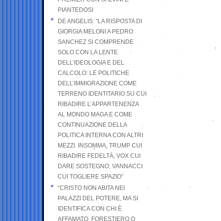
PIANTEDOSI
DE ANGELIS: “LA RISPOSTA DI
GIORGIA MELONI A PEDRO
SANCHEZ SI COMPRENDE
SOLO CON LA LENTE
DELL’IDEOLOGIA E DEL
CALCOLO: LE POLITICHE
DELL’IMMIGRAZIONE COME
TERRENO IDENTITARIO SU CUI
RIBADIRE L’APPARTENENZA
AL MONDO MAGA E COME
CONTINUAZIONE DELLA
POLITICA INTERNA CON ALTRI
MEZZI. INSOMMA, TRUMP CUI
RIBADIRE FEDELTÀ, VOX CUI
DARE SOSTEGNO, VANNACCI
CUI TOGLIERE SPAZIO”
“CRISTO NON ABITA NEI
PALAZZI DEL POTERE, MA SI
IDENTIFICA CON CHI È
AFFAMATO, FORESTIERO O