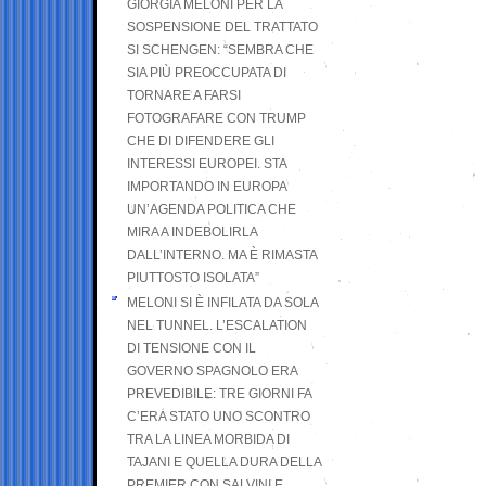
GIORGIA MELONI PER LA
SOSPENSIONE DEL TRATTATO
SI SCHENGEN: “SEMBRA CHE
SIA PIÙ PREOCCUPATA DI
TORNARE A FARSI
FOTOGRAFARE CON TRUMP
CHE DI DIFENDERE GLI
INTERESSI EUROPEI. STA
IMPORTANDO IN EUROPA
UN’AGENDA POLITICA CHE
MIRA A INDEBOLIRLA
DALL’INTERNO. MA È RIMASTA
PIUTTOSTO ISOLATA”
MELONI SI È INFILATA DA SOLA
NEL TUNNEL. L’ESCALATION
DI TENSIONE CON IL
GOVERNO SPAGNOLO ERA
PREVEDIBILE: TRE GIORNI FA
C’ERA STATO UNO SCONTRO
TRA LA LINEA MORBIDA DI
TAJANI E QUELLA DURA DELLA
PREMIER CON SALVINI E