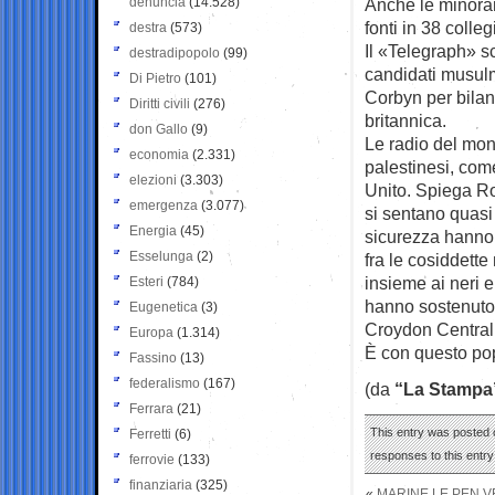
denuncia
(14.528)
Anche le minora
fonti in 38 coll
destra
(573)
Il «Telegraph» s
destradipopolo
(99)
candidati musulm
Di Pietro
(101)
Corbyn per bilan
Diritti civili
(276)
britannica.
don Gallo
(9)
Le radio del mon
economia
(2.331)
palestinesi, com
elezioni
(3.303)
Unito. Spiega Ro
emergenza
(3.077)
si sentano quasi 
Energia
(45)
sicurezza hanno 
Esselunga
(2)
fra le cosiddette
insieme ai neri 
Esteri
(784)
hanno sostenuto i
Eugenetica
(3)
Croydon Central 
Europa
(1.314)
È con questo pop
Fassino
(13)
federalismo
(167)
(da
“La Stampa
Ferrara
(21)
This entry was posted 
Ferretti
(6)
responses to this entr
ferrovie
(133)
finanziaria
(325)
«
MARINE LE PEN V