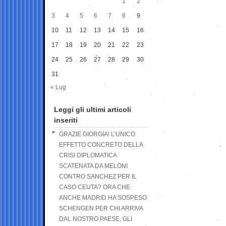
1
2
3
4
5
6
7
8
9
10
11
12
13
14
15
16
17
18
19
20
21
22
23
24
25
26
27
28
29
30
31
« Lug
Leggi gli ultimi articoli
inseriti
GRAZIE GIORGIA! L’UNICO
EFFETTO CONCRETO DELLA
CRISI DIPLOMATICA
SCATENATA DA MELONI
CONTRO SANCHEZ PER IL
CASO CEUTA? ORA CHE
ANCHE MADRID HA SOSPESO
SCHENGEN PER CHI ARRIVA
DAL NOSTRO PAESE, GLI