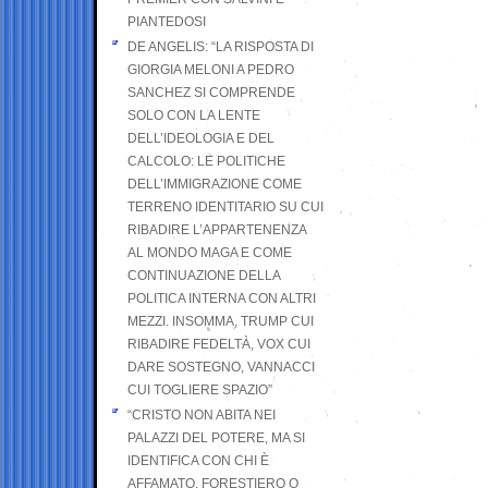
PIANTEDOSI
DE ANGELIS: “LA RISPOSTA DI
GIORGIA MELONI A PEDRO
SANCHEZ SI COMPRENDE
SOLO CON LA LENTE
DELL’IDEOLOGIA E DEL
CALCOLO: LE POLITICHE
DELL’IMMIGRAZIONE COME
TERRENO IDENTITARIO SU CUI
RIBADIRE L’APPARTENENZA
AL MONDO MAGA E COME
CONTINUAZIONE DELLA
POLITICA INTERNA CON ALTRI
MEZZI. INSOMMA, TRUMP CUI
RIBADIRE FEDELTÀ, VOX CUI
DARE SOSTEGNO, VANNACCI
CUI TOGLIERE SPAZIO”
“CRISTO NON ABITA NEI
PALAZZI DEL POTERE, MA SI
IDENTIFICA CON CHI È
AFFAMATO, FORESTIERO O