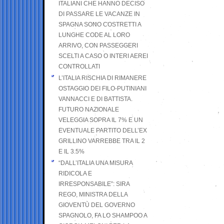
ITALIANI CHE HANNO DECISO
DI PASSARE LE VACANZE IN
SPAGNA SONO COSTRETTI A
LUNGHE CODE AL LORO
ARRIVO, CON PASSEGGERI
SCELTI A CASO O INTERI AEREI
CONTROLLATI
L’ITALIA RISCHIA DI RIMANERE
OSTAGGIO DEI FILO-PUTINIANI
VANNACCI E DI BATTISTA.
FUTURO NAZIONALE
VELEGGIA SOPRA IL 7% E UN
EVENTUALE PARTITO DELL’EX
GRILLINO VARREBBE TRA IL 2
E IL 3.5%
“DALL’ITALIA UNA MISURA
RIDICOLA E
IRRESPONSABILE”: SIRA
REGO, MINISTRA DELLA
GIOVENTÙ DEL GOVERNO
SPAGNOLO, FA LO SHAMPOO A