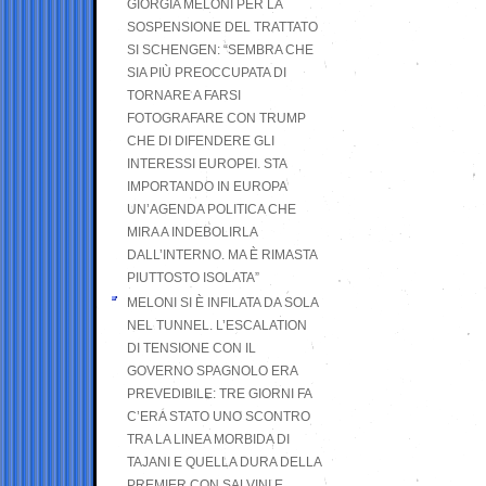
GIORGIA MELONI PER LA
SOSPENSIONE DEL TRATTATO
SI SCHENGEN: “SEMBRA CHE
SIA PIÙ PREOCCUPATA DI
TORNARE A FARSI
FOTOGRAFARE CON TRUMP
CHE DI DIFENDERE GLI
INTERESSI EUROPEI. STA
IMPORTANDO IN EUROPA
UN’AGENDA POLITICA CHE
MIRA A INDEBOLIRLA
DALL’INTERNO. MA È RIMASTA
PIUTTOSTO ISOLATA”
MELONI SI È INFILATA DA SOLA
NEL TUNNEL. L’ESCALATION
DI TENSIONE CON IL
GOVERNO SPAGNOLO ERA
PREVEDIBILE: TRE GIORNI FA
C’ERA STATO UNO SCONTRO
TRA LA LINEA MORBIDA DI
TAJANI E QUELLA DURA DELLA
PREMIER CON SALVINI E