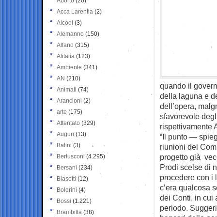
Aborto
(20)
Acca Larentia
(2)
Alcool
(3)
Alemanno
(150)
Alfano
(315)
Alitalia
(123)
Ambiente
(341)
AN
(210)
quando il govern
Animali
(74)
della laguna e d
Arancioni
(2)
dell’opera, malg
arte
(175)
sfavorevole degli
Attentato
(329)
rispettivamente 
Auguri
(13)
“Il punto — spie
Batini
(3)
riunioni del Com
progetto già vec
Berlusconi
(4.295)
Prodi scelse di 
Bersani
(234)
procedere con i l
Biasotti
(12)
c’era qualcosa s
Boldrini
(4)
dei Conti, in cu
Bossi
(1.221)
periodo. Suggeri
Brambilla
(38)