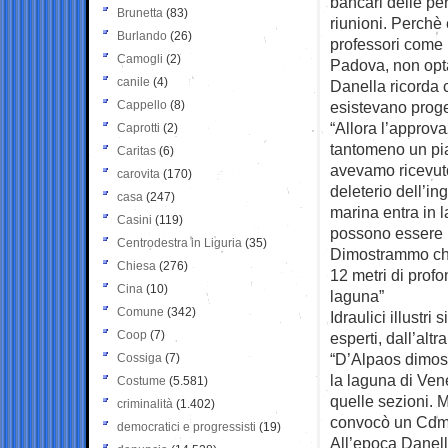
bancari delle per
Brunetta
(83)
riunioni. Perchè 
Burlando
(26)
professori come L
Camogli
(2)
Padova, non opta
canile
(4)
Danella ricorda c
Cappello
(8)
esistevano proget
“Allora l’approv
Caprotti
(2)
tantomeno un pia
Caritas
(6)
avevamo ricevuto 
carovita
(170)
deleterio dell’in
casa
(247)
marina entra in 
Casini
(119)
possono essere i
Centrodestra in Liguria
(35)
Dimostrammo che
Chiesa
(276)
12 metri di profo
Cina
(10)
laguna”
Comune
(342)
Idraulici illustri
Coop
(7)
esperti, dall’alt
“D’Alpaos dimost
Cossiga
(7)
la laguna di Ven
Costume
(5.581)
quelle sezioni. M
criminalità
(1.402)
convocò un Cdm e
democratici e progressisti
(19)
All’epoca Danell