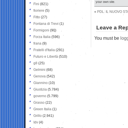
your own site.
Fini
(821)
fioriere
(5)
«
PDL: IL NUOVO S
Fitto
(27)
Fontana di Trevi
(1)
Leave a Rep
Formigoni
(90)
Forza Italia
(596)
You must be
log
frana
(9)
Fratelli d'Italia
(291)
Futuro e Libertà
(510)
g8
(25)
Gelmini
(68)
Genova
(542)
Giannino
(10)
Giustizia
(5.784)
governo
(5.799)
Grasso
(22)
Green Italia
(1)
Grillo
(2.941)
Idv
(4)