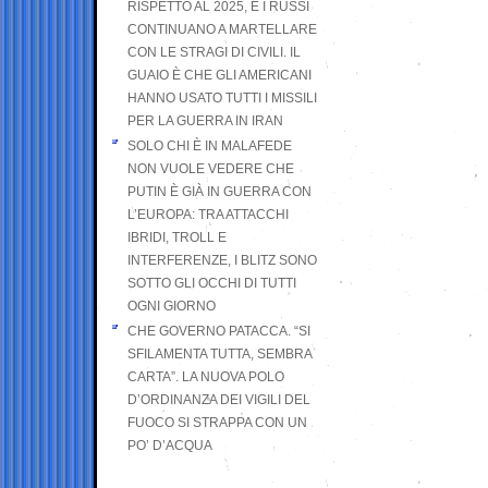
RISPETTO AL 2025, E I RUSSI
CONTINUANO A MARTELLARE
CON LE STRAGI DI CIVILI. IL
GUAIO È CHE GLI AMERICANI
HANNO USATO TUTTI I MISSILI
PER LA GUERRA IN IRAN
SOLO CHI È IN MALAFEDE
NON VUOLE VEDERE CHE
PUTIN È GIÀ IN GUERRA CON
L’EUROPA: TRA ATTACCHI
IBRIDI, TROLL E
INTERFERENZE, I BLITZ SONO
SOTTO GLI OCCHI DI TUTTI
OGNI GIORNO
CHE GOVERNO PATACCA. “SI
SFILAMENTA TUTTA, SEMBRA
CARTA”. LA NUOVA POLO
D’ORDINANZA DEI VIGILI DEL
FUOCO SI STRAPPA CON UN
PO’ D’ACQUA