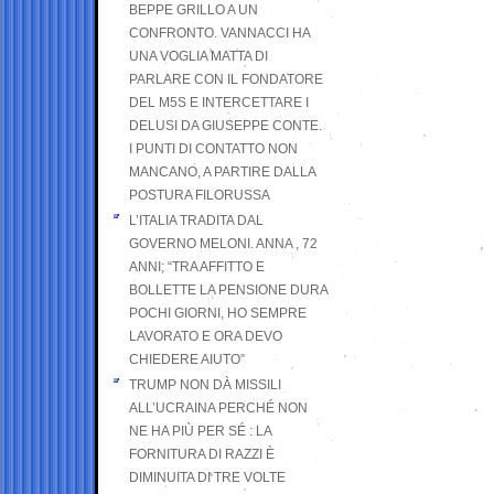
BEPPE GRILLO A UN
CONFRONTO. VANNACCI HA
UNA VOGLIA MATTA DI
PARLARE CON IL FONDATORE
DEL M5S E INTERCETTARE I
DELUSI DA GIUSEPPE CONTE.
I PUNTI DI CONTATTO NON
MANCANO, A PARTIRE DALLA
POSTURA FILORUSSA
L’ITALIA TRADITA DAL
GOVERNO MELONI. ANNA , 72
ANNI; “TRA AFFITTO E
BOLLETTE LA PENSIONE DURA
POCHI GIORNI, HO SEMPRE
LAVORATO E ORA DEVO
CHIEDERE AIUTO”
TRUMP NON DÀ MISSILI
ALL’UCRAINA PERCHÉ NON
NE HA PIÙ PER SÉ : LA
FORNITURA DI RAZZI È
DIMINUITA DI TRE VOLTE