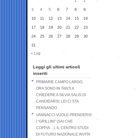
1
2
3
4
5
6
7
8
9
10
11
12
13
14
15
16
17
18
19
20
21
22
23
24
25
26
27
28
29
30
31
« Lug
Leggi gli ultimi articoli
inseriti
PRIMARIE CAMPO LARGO,
ORA SONO IN TANTI A
CHIEDERE A SILVIA SALIS DI
CANDIDARSI: LEI CI STA
PENSANDO
VANNACCI VUOLE PRENDERSI
I “GRILLINI” (SAI CHE
COPPIA…). IL CENTRO STUDI
DI FUTURO NAZIONALE INVITA