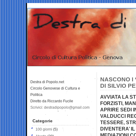
NASCONO I 
Destra di Popolo.net
DI SILVIO 
Circolo Genovese di Cultura e
Politica
AVVIATA LA S
Diretto da Riccardo Fucile
FORZISTI, MA
Scrivici: destradipopolo@gmail.com
APRIRE SEDI I
VALDUCCI REG
Categorie
TESSERE, STR
DIVENTERA’ I
100 giorni
(5)
MEDIAZIONI C