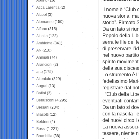
Aborto
(20)
Acca Larentia
(2)
Il nome è “Club d
Alcool
(3)
nuova storia, ma
Alemanno
(150)
storia”. Firmato 
Da un lato si riu
Alfano
(315)
Popolo della Liber
Alitalia
(123)
serra le file dei
Ambiente
(341)
di preservare l’id
AN
(210)
nel nuovo parti
Animali
(74)
spirito moviment
Arancioni
(2)
della sua disces
arte
(175)
Lo strumento è l
Attentato
(329)
fedelissimo Mari
Auguri
(13)
registrare dal no
Batini
(3)
I “Club della Lib
eventuali contam
Berlusconi
(4.295)
Da un lato si dovr
Bersani
(234)
con la nascita e 
Biasotti
(12)
dei nuovi circoli
Boldrini
(4)
La nuova associa
Bossi
(1.221)
tessere, niente n
Brambilla
(38)