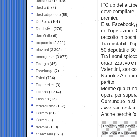
denuncia
(14.528)
I “Club della Libe
destra
(573)
dove compilare il
destradipopolo
(99)
premier.
Di Pietro
(101)
E su Facebook, gr
Diritti civili
(276)
dell’operazione 
don Gallo
(9)
raccolto in pochi
economia
(2.331)
Tra i notabili, l
50 deputati e 30
elezioni
(3.303)
Tra i nomi spicc
emergenza
(3.077)
organizzativo e 
Energia
(45)
Valentini, stori
Esselunga
(2)
Napoli e Antonio
Esteri
(784)
partito.
Eugenetica
(3)
Mentre qualcuno p
Europa
(1.314)
opera per superar
Fassino
(13)
Comunque la si p
federalismo
(167)
avversari resta u
Ferrara
(21)
Anche perchè for
Ferretti
(6)
This entry was posted 
ferrovie
(133)
can follow any response
finanziaria
(325)