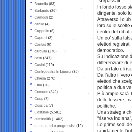
“sorpassati”.
Brunetta
(83)
In fondo fosse st
Burlando
(26)
dirigente, solo lui
Camogli
(2)
Attraverso i club
canile
(4)
loro sulle scelte
Cappello
(8)
centro del dibatt
Un po’ sulla fals
Caprotti
(2)
elettori registrat
Caritas
(6)
democratico.
carovita
(170)
Su indicazione d
casa
(247)
differenziare due
Casini
(119)
Da un lato gli is
Centrodestra in Liguria
(35)
Dall’altro il ver
Chiesa
(276)
elettori che scelg
Cina
(10)
politica a due vel
Comune
(342)
Più ampio sarà lo
Coop
(7)
delle tessere, m
politiche.
Cossiga
(7)
Una strategia ch
Costume
(5.581)
“riserva indiana”
criminalità
(1.402)
Le prime sedi de
democratici e progressisti
(19)
rapidamente l’int