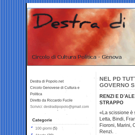
NEL PD TUT
Destra di Popolo.net
GOVERNO SI
Circolo Genovese di Cultura e
Politica
RENZI E D’AL
Diretto da Riccardo Fucile
STRAPPO
Scrivici: destradipopolo@gmail.com
«La scissione è s
Letta, Bindi,
Fran
Categorie
Fioroni, Marini, O
100 giorni
(5)
Renzi.