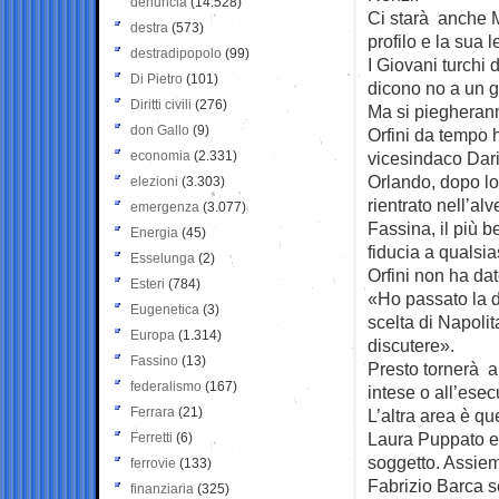
denuncia
(14.528)
Ci starà anche 
destra
(573)
profilo e la sua 
destradipopolo
(99)
I Giovani turchi
Di Pietro
(101)
dicono no a un g
Diritti civili
(276)
Ma si piegheranno
don Gallo
(9)
Orfini da tempo 
economia
(2.331)
vicesindaco Dari
Orlando, dopo lo
elezioni
(3.303)
rientrato nell’al
emergenza
(3.077)
Fassina, il più 
Energia
(45)
fiducia a qualsia
Esselunga
(2)
Orfini non ha da
Esteri
(784)
«Ho passato la do
Eugenetica
(3)
scelta di Napolit
Europa
(1.314)
discutere».
Fassino
(13)
Presto tornerà a 
federalismo
(167)
intese o all’esec
Ferrara
(21)
L’altra area è qu
Laura Puppato e 
Ferretti
(6)
soggetto. Assiem
ferrovie
(133)
Fabrizio Barca se
finanziaria
(325)