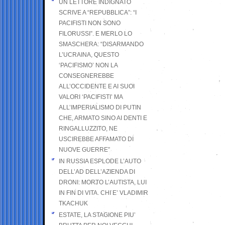
UN LETTORE INDIGNATO
SCRIVE A “REPUBBLICA”: “I
PACIFISTI NON SONO
FILORUSSI”. E MERLO LO
SMASCHERA: “DISARMANDO
L’UCRAINA, QUESTO
‘PACIFISMO’ NON LA
CONSEGNEREBBE
ALL’OCCIDENTE E AI SUOI
VALORI ‘PACIFISTI’ MA
ALL’IMPERIALISMO DI PUTIN
CHE, ARMATO SINO AI DENTI E
RINGALLUZZITO, NE
USCIREBBE AFFAMATO DI
NUOVE GUERRE”
IN RUSSIA ESPLODE L’AUTO
DELL’AD DELL’AZIENDA DI
DRONI: MORTO L’AUTISTA, LUI
IN FIN DI VITA. CHI E’ VLADIMIR
TKACHUK
ESTATE, LA STAGIONE PIU’