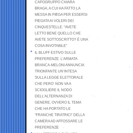
CAPOGRUPPO CHIARA
BRAGA, A CUI HA FATTO LA
MESSA IN PIEGA PER ESSERSI
PIEGATA AI VOLERI DEI
CINQUESTELLE: “AVETE
LETTO BENE QUELLO CHE
AVETE SOTTOSCRITTO? È UNA
COSA INVOTABILE”
IL BLUFF ESTIVO SULLE
PREFERENZE. L’ARMATA
BRANCA-MELONI ANNUNCIA
TRIONFANTE UN’INTESA
SULLA LEGGE ELETTORALE
CHE PERO’ NON VA A
SCIOGLIERE IL NODO
DELL’ALTERNANZA DI
GENERE, OVVERO IL TEMA
CHE HA PORTATO LE
“FRANCHE TIRATRICI” DELLA
CAMERA AD AFFOSSARE LE
PREFERENZE