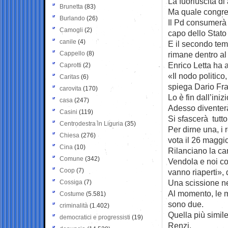
La fuoriuscita di 
Brunetta
(83)
Ma quale congres
Burlando
(26)
Il Pd consumerà 
Camogli
(2)
capo dello Stato
canile
(4)
E il secondo tem
Cappello
(8)
rimane dentro al
Enrico Letta ha af
Caprotti
(2)
«Il nodo politico
Caritas
(6)
spiega Dario Fra
carovita
(170)
Lo è fin dall’iniz
casa
(247)
Adesso diventerà
Casini
(119)
Si sfascerà tutt
Centrodestra in Liguria
(35)
Per dirne una, i
Chiesa
(276)
vota il 26 maggio
Cina
(10)
Rilanciano la ca
Comune
(342)
Vendola e noi c
Coop
(7)
vanno riaperti», 
Una scissione nel
Cossiga
(7)
Al momento, le m
Costume
(5.581)
sono due.
criminalità
(1.402)
Quella più simile
democratici e progressisti
(19)
Renzi.