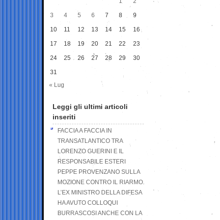
1
2
3
4
5
6
7
8
9
10
11
12
13
14
15
16
17
18
19
20
21
22
23
24
25
26
27
28
29
30
31
« Lug
Leggi gli ultimi articoli
inseriti
FACCIA A FACCIA IN
TRANSATLANTICO TRA
LORENZO GUERINI E IL
RESPONSABILE ESTERI
PEPPE PROVENZANO SULLA
MOZIONE CONTRO IL RIARMO.
L’EX MINISTRO DELLA DIFESA
HA AVUTO COLLOQUI
BURRASCOSI ANCHE CON LA