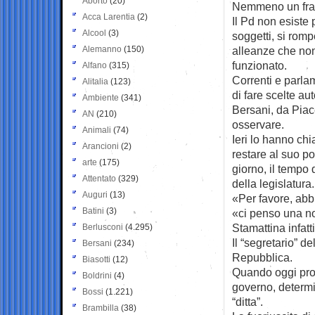
Aborto
(20)
Nemmeno un franc
Acca Larentia
(2)
Il Pd non esiste
Alcool
(3)
soggetti, si rom
Alemanno
(150)
alleanze che no
funzionato.
Alfano
(315)
Correnti e parlam
Alitalia
(123)
di fare scelte a
Ambiente
(341)
Bersani, da Piace
AN
(210)
osservare.
Animali
(74)
Ieri lo hanno chi
Arancioni
(2)
restare al suo p
arte
(175)
giorno, il tempo d
Attentato
(329)
della legislatura.
Auguri
(13)
«Per favore, abb
Batini
(3)
«ci penso una not
Stamattina infatt
Berlusconi
(4.295)
Il “segretario” d
Bersani
(234)
Repubblica.
Biasotti
(12)
Quando oggi pron
Boldrini
(4)
governo, determin
Bossi
(1.221)
“ditta”.
Brambilla
(38)