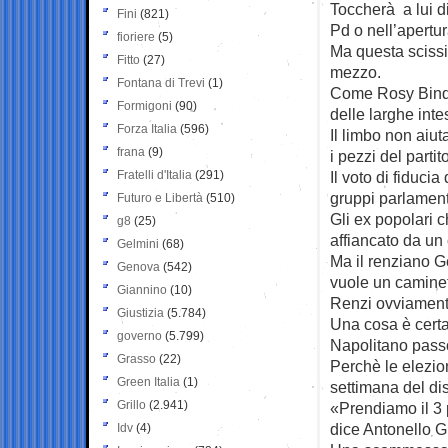
Toccherà a lui di
Fini
(821)
Pd o nell’apertur
fioriere
(5)
Ma questa scissio
Fitto
(27)
mezzo.
Fontana di Trevi
(1)
Come Rosy Bindi 
Formigoni
(90)
delle larghe inte
Forza Italia
(596)
Il limbo non aiu
frana
(9)
i pezzi del part
Fratelli d'Italia
(291)
Il voto di fiduc
gruppi parlament
Futuro e Libertà
(510)
Gli ex popolari 
g8
(25)
affiancato da un
Gelmini
(68)
Ma il renziano Ge
Genova
(542)
vuole un caminett
Giannino
(10)
Renzi ovviamente
Giustizia
(5.784)
Una cosa è certa
governo
(5.799)
Napolitano pass
Grasso
(22)
Perchè le elezio
Green Italia
(1)
settimana del dis
Grillo
(2.941)
«Prendiamo il 3 
dice Antonello G
Idv
(4)