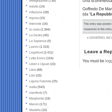
Una scommessa f
Immigrazione
(734)
indulto
(14)
Goffredo De Mar
inflazione
(26)
(da “
La Repubbl
Ingroia
(15)
Interviste
(16)
This entry was posted o
responses to this entr
la casta
(1.394)
La Destra
(45)
«
GOVERNO, INCI
La Sapienza
(5)
Lavoro
(1.316)
Leave a Rep
LegaNord
(2.411)
Letta Enrico
(154)
You must be
log
Liberi e Uguali
(10)
Libia
(68)
Libri
(33)
Liguria Futurista
(25)
mafia
(543)
manifesto
(7)
Margherita
(16)
Maroni
(171)
Mastella
(16)