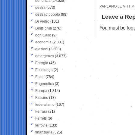
denuncia
(14.528)
PARLANO LE VITTIME
destra
(573)
destradipopolo
(99)
Leave a Rep
Di Pietro
(101)
You must be
log
Diritti civili
(276)
don Gallo
(9)
economia
(2.331)
elezioni
(3.303)
emergenza
(3.077)
Energia
(45)
Esselunga
(2)
Esteri
(784)
Eugenetica
(3)
Europa
(1.314)
Fassino
(13)
federalismo
(167)
Ferrara
(21)
Ferretti
(6)
ferrovie
(133)
finanziaria
(325)