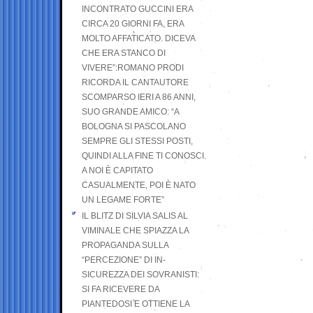
INCONTRATO GUCCINI ERA
CIRCA 20 GIORNI FA, ERA
MOLTO AFFATICATO. DICEVA
CHE ERA STANCO DI
VIVERE”:ROMANO PRODI
RICORDA IL CANTAUTORE
SCOMPARSO IERI A 86 ANNI,
SUO GRANDE AMICO: “A
BOLOGNA SI PASCOLANO
SEMPRE GLI STESSI POSTI,
QUINDI ALLA FINE TI CONOSCI.
A NOI È CAPITATO
CASUALMENTE, POI È NATO
UN LEGAME FORTE”
IL BLITZ DI SILVIA SALIS AL
VIMINALE CHE SPIAZZA LA
PROPAGANDA SULLA
“PERCEZIONE” DI IN-
SICUREZZA DEI SOVRANISTI:
SI FA RICEVERE DA
PIANTEDOSI E OTTIENE LA