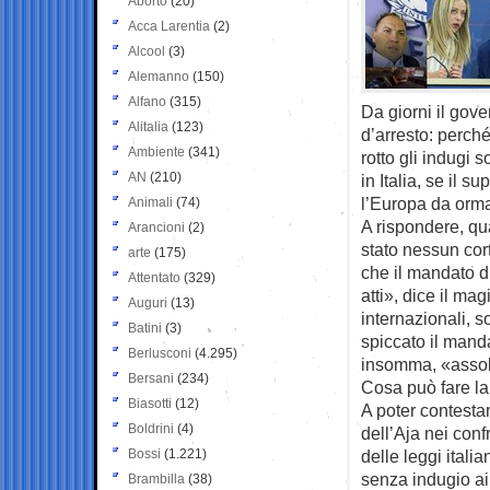
Aborto
(20)
Acca Larentia
(2)
Alcool
(3)
Alemanno
(150)
Alfano
(315)
Da giorni il gov
Alitalia
(123)
d’arresto: perch
Ambiente
(341)
rotto gli indugi 
AN
(210)
in Italia, se il s
l’Europa da orma
Animali
(74)
A rispondere, qu
Arancioni
(2)
stato nessun cor
arte
(175)
che il mandato di
Attentato
(329)
atti», dice il ma
Auguri
(13)
internazionali, so
Batini
(3)
spiccato il mand
Berlusconi
(4.295)
insomma, «assol
Bersani
(234)
Cosa può fare la 
Biasotti
(12)
A poter contesta
Boldrini
(4)
dell’Aja nei conf
Bossi
(1.221)
delle leggi itali
senza indugio ai
Brambilla
(38)