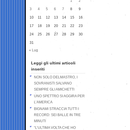
1
2
3
4
5
6
7
8
9
10
11
12
13
14
15
16
17
18
19
20
21
22
23
24
25
26
27
28
29
30
31
« Lug
Leggi gli ultimi articoli
inseriti
NON SOLO DELMASTRO, I
SOVRANISTI SALVANO
SEMPRE GLI AMICHETTI
UNO SPETTRO SI AGGIRA PER
L’AMERICA
BIGNAMI STRACCIA TUTTI I
RECORD: SEI BALLE IN TRE
MINUTI
“L’ULTIMA VOLTA CHE HO