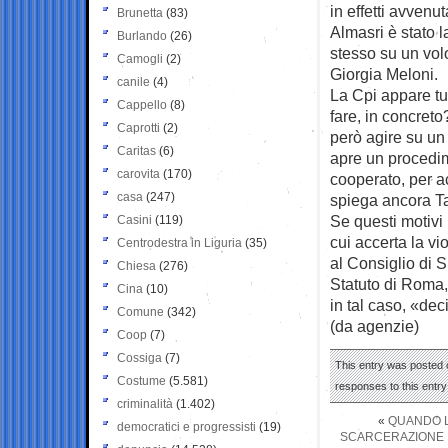
in effetti avvenu
Brunetta
(83)
Almasri è stato l
Burlando
(26)
stesso su un volo
Camogli
(2)
Giorgia Meloni.
canile
(4)
La Cpi appare tu
Cappello
(8)
fare, in concreto
Caprotti
(2)
però agire su un
Caritas
(6)
apre un procedim
carovita
(170)
cooperato, per ac
casa
(247)
spiega ancora Tarf
Se questi motivi
Casini
(119)
cui accerta la v
Centrodestra in Liguria
(35)
al Consiglio di S
Chiesa
(276)
Statuto di Roma
Cina
(10)
in tal caso, «dec
Comune
(342)
(da agenzie)
Coop
(7)
Cossiga
(7)
This entry was posted o
Costume
(5.581)
responses to this entr
criminalità
(1.402)
«
QUANDO L
democratici e progressisti
(19)
SCARCERAZIONE D