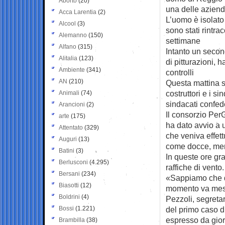
Aborto
(20)
una delle aziende
Acca Larentia
(2)
L’uomo è isolato 
Alcool
(3)
sono stati rintra
Alemanno
(150)
settimane
Alfano
(315)
Intanto un secon
Alitalia
(123)
di pitturazioni, h
Ambiente
(341)
controlli
AN
(210)
Questa mattina s
costruttori e i s
Animali
(74)
sindacati confede
Arancioni
(2)
Il consorzio PerG
arte
(175)
ha dato avvio a 
Attentato
(329)
che veniva effett
Auguri
(13)
come docce, mens
Batini
(3)
In queste ore gr
Berlusconi
(4.295)
raffiche di vento.
Bersani
(234)
«Sappiamo che qu
Biasotti
(12)
momento va messa
Boldrini
(4)
Pezzoli, segretar
Bossi
(1.221)
del primo caso d
espresso da giorn
Brambilla
(38)