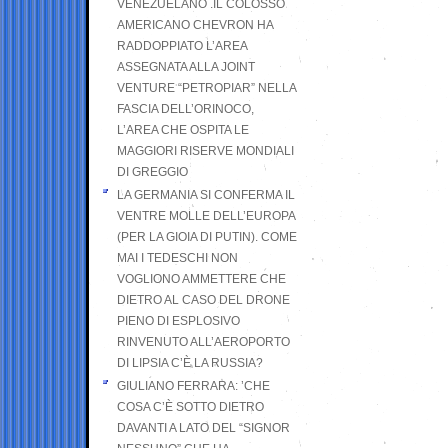
VENEZUELANO .IL COLOSSO
AMERICANO CHEVRON HA
RADDOPPIATO L’AREA
ASSEGNATA ALLA JOINT
VENTURE “PETROPIAR” NELLA
FASCIA DELL’ORINOCO,
L’AREA CHE OSPITA LE
MAGGIORI RISERVE MONDIALI
DI GREGGIO
LA GERMANIA SI CONFERMA IL
VENTRE MOLLE DELL’EUROPA
(PER LA GIOIA DI PUTIN). COME
MAI I TEDESCHI NON
VOGLIONO AMMETTERE CHE
DIETRO AL CASO DEL DRONE
PIENO DI ESPLOSIVO
RINVENUTO ALL’AEROPORTO
DI LIPSIA C’È LA RUSSIA?
GIULIANO FERRARA: ’CHE
COSA C’È SOTTO DIETRO
DAVANTI A LATO DEL “SIGNOR