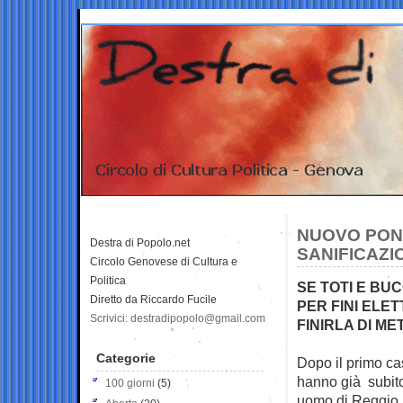
NUOVO PONT
Destra di Popolo.net
SANIFICAZI
Circolo Genovese di Cultura e
Politica
SE TOTI E BU
Diretto da Riccardo Fucile
PER FINI ELET
Scrivici: destradipopolo@gmail.com
FINIRLA DI ME
Categorie
Dopo il primo ca
hanno già subit
100 giorni
(5)
uomo di Reggio E