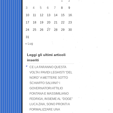
1
2
3
4
5
6
7
8
9
10
11
12
13
14
15
16
17
18
19
20
21
22
23
24
25
26
27
28
29
30
31
« Lug
Leggi gli ultimi articoli
inseriti
CE LA FARANNO QUESTA
VOLTA I PAVIDI LEGHISTI “DEL
NORD” A METTERE SOTTO
SCHIAFFO SALVINI? I
GOVERNATORI ATTILIO
FONTANA E MASSIMILIANO
FEDRIGA, INSIEME AL “DOGE”
LUCA ZAIA, SONO PRONTI A
FORMALIZZARE UNA