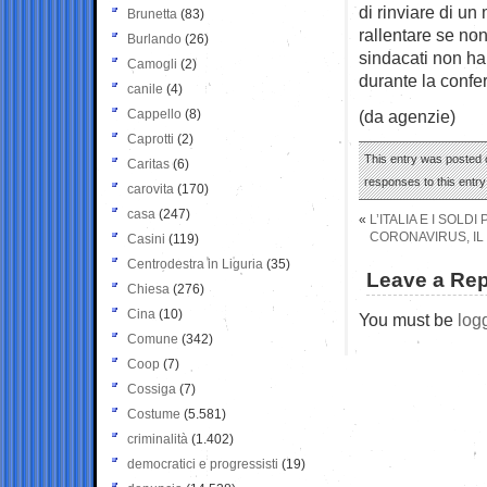
di rinviare di un
Brunetta
(83)
rallentare se non
Burlando
(26)
sindacati non ha
Camogli
(2)
durante la confe
canile
(4)
Cappello
(8)
(da agenzie)
Caprotti
(2)
This entry was posted 
Caritas
(6)
responses to this entr
carovita
(170)
casa
(247)
«
L’ITALIA E I SOLD
CORONAVIRUS, IL
Casini
(119)
Centrodestra in Liguria
(35)
Leave a Rep
Chiesa
(276)
Cina
(10)
You must be
log
Comune
(342)
Coop
(7)
Cossiga
(7)
Costume
(5.581)
criminalità
(1.402)
democratici e progressisti
(19)