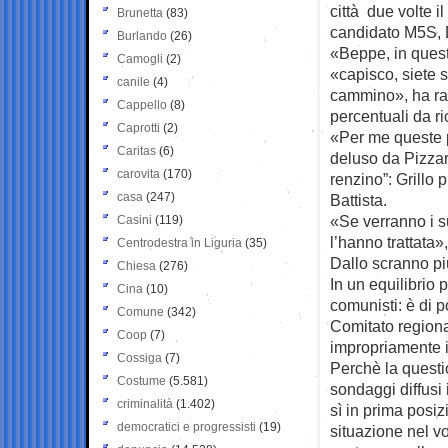
città due volte i
Brunetta
(83)
candidato M5S, Da
Burlando
(26)
«Beppe, in questi
Camogli
(2)
«capisco, siete st
canile
(4)
cammino», ha ras
Cappello
(8)
percentuali da ric
Caprotti
(2)
«Per me queste p
Caritas
(6)
deluso da Pizzaro
carovita
(170)
renzino”: Grillo 
casa
(247)
Battista.
«Se verranno i s
Casini
(119)
l’hanno trattata
Centrodestra in Liguria
(35)
Dallo scranno pi
Chiesa
(276)
In un equilibrio
Cina
(10)
comunisti: è di p
Comune
(342)
Comitato regiona
Coop
(7)
impropriamente i
Cossiga
(7)
Perchè la questi
Costume
(5.581)
sondaggi diffusi 
criminalità
(1.402)
sì in prima posi
democratici e progressisti
(19)
situazione nel vo