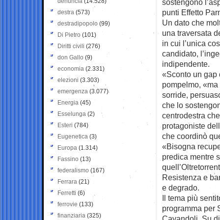
denuncia
(14.528)
sostengono l’asp
punti Effetto Pa
destra
(573)
Un dato che molt
destradipopolo
(99)
una traversata d
Di Pietro
(101)
in cui l’unica co
Diritti civili
(276)
candidato, l’ing
don Gallo
(9)
indipendente.
economia
(2.331)
«Sconto un gap d
elezioni
(3.303)
pompelmo, «ma so
emergenza
(3.077)
sorride, persuaso
Energia
(45)
che lo sostengon
Esselunga
(2)
centrodestra che
protagoniste dell
Esteri
(784)
che coordinò que
Eugenetica
(3)
«Bisogna recupera
Europa
(1.314)
predica mentre si
Fassino
(13)
quell’Oltretorren
federalismo
(167)
Resistenza e barr
Ferrara
(21)
e degrado.
Ferretti
(6)
Il tema più senti
ferrovie
(133)
programma per S
finanziaria
(325)
Cavandoli. Su di 