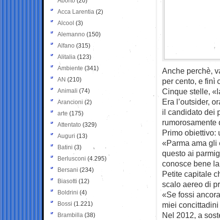
Aborto
(20)
Acca Larentia
(2)
Alcool
(3)
Alemanno
(150)
Alfano
(315)
Alitalia
(123)
Ambiente
(341)
Anche perchè, vat
AN
(210)
per cento, e fin
Cinque stelle, «
Animali
(74)
Era l’outsider, or
Arancioni
(2)
il candidato dei p
arte
(175)
rumorosamente da
Attentato
(329)
Primo obiettivo: 
Auguri
(13)
«Parma ama gli ere
Batini
(3)
questo ai parmig
Berlusconi
(4.295)
conosce bene la 
Bersani
(234)
Petite capitale 
Biasotti
(12)
scalo aereo di p
Boldrini
(4)
«Se fossi ancora
Bossi
(1.221)
miei concittadini
Nel 2012, a sost
Brambilla
(38)