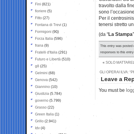
Fini
(821)
travolto dalla fi
fioriere
(5)
sono l’occasione 
Per il centrosinis
Fitto
(27)
tenersi stretto u
Fontana di Trevi
(1)
Formigoni
(90)
(da “
La Stampa
Forza Italia
(596)
frana
(9)
This entry was posted 
Fratelli d'Italia
(291)
responses to this entr
Futuro e Libertà
(510)
«
SOLO MATTARELL
g8
(25)
GLI OPERAI ILVA: 
Gelmini
(68)
Leave a Rep
Genova
(542)
Giannino
(10)
You must be
log
Giustizia
(5.784)
governo
(5.799)
Grasso
(22)
Green Italia
(1)
Grillo
(2.941)
Idv
(4)