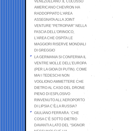
VENEZUELANO .IL COLOSSO
AMERICANO CHEVRON HA
RADDOPPIATO L’AREA
ASSEGNATA ALLA JOINT
VENTURE “PETROPIAR” NELLA
FASCIA DELL’ORINOCO,
L’AREA CHE OSPITA LE
MAGGIORI RISERVE MONDIALI
DI GREGGIO
LA GERMANIA SI CONFERMA IL
VENTRE MOLLE DELL’EUROPA
(PER LA GIOIA DI PUTIN). COME
MAI I TEDESCHI NON
VOGLIONO AMMETTERE CHE
DIETRO AL CASO DEL DRONE
PIENO DI ESPLOSIVO
RINVENUTO ALL’AEROPORTO
DI LIPSIA C’È LA RUSSIA?
GIULIANO FERRARA: ’CHE
COSA C’È SOTTO DIETRO
DAVANTI A LATO DEL “SIGNOR