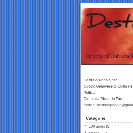
Destra di Popolo.net
Circolo Genovese di Cultura e
Politica
Diretto da Riccardo Fucile
Scrivici: destradipopolo@gma
Categorie
100 giorni
(5)