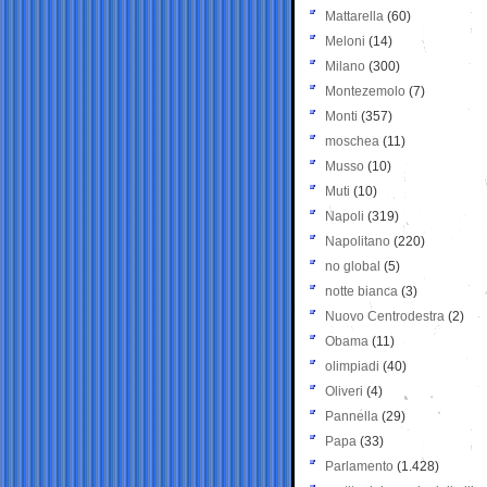
Mattarella
(60)
Meloni
(14)
Milano
(300)
Montezemolo
(7)
Monti
(357)
moschea
(11)
Musso
(10)
Muti
(10)
Napoli
(319)
Napolitano
(220)
no global
(5)
notte bianca
(3)
Nuovo Centrodestra
(2)
Obama
(11)
olimpiadi
(40)
Oliveri
(4)
Pannella
(29)
Papa
(33)
Parlamento
(1.428)