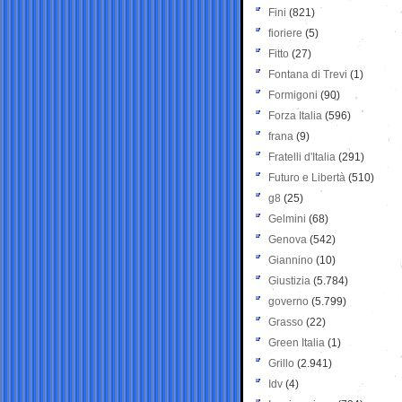
Fini
(821)
fioriere
(5)
Fitto
(27)
Fontana di Trevi
(1)
Formigoni
(90)
Forza Italia
(596)
frana
(9)
Fratelli d'Italia
(291)
Futuro e Libertà
(510)
g8
(25)
Gelmini
(68)
Genova
(542)
Giannino
(10)
Giustizia
(5.784)
governo
(5.799)
Grasso
(22)
Green Italia
(1)
Grillo
(2.941)
Idv
(4)