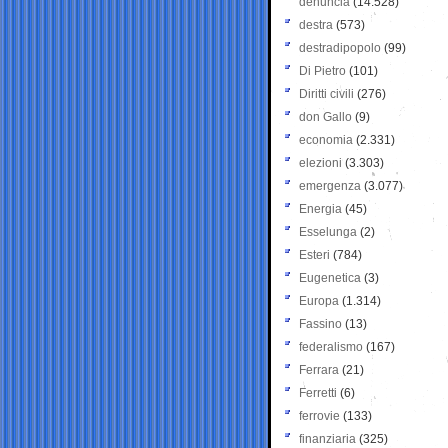
denuncia
(14.528)
destra
(573)
destradipopolo
(99)
Di Pietro
(101)
Diritti civili
(276)
don Gallo
(9)
economia
(2.331)
elezioni
(3.303)
emergenza
(3.077)
Energia
(45)
Esselunga
(2)
Esteri
(784)
Eugenetica
(3)
Europa
(1.314)
Fassino
(13)
federalismo
(167)
Ferrara
(21)
Ferretti
(6)
ferrovie
(133)
finanziaria
(325)