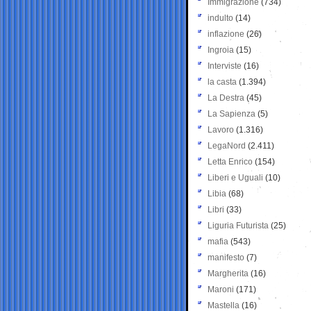
Immigrazione
(734)
indulto
(14)
inflazione
(26)
Ingroia
(15)
Interviste
(16)
la casta
(1.394)
La Destra
(45)
La Sapienza
(5)
Lavoro
(1.316)
LegaNord
(2.411)
Letta Enrico
(154)
Liberi e Uguali
(10)
Libia
(68)
Libri
(33)
Liguria Futurista
(25)
mafia
(543)
manifesto
(7)
Margherita
(16)
Maroni
(171)
Mastella
(16)