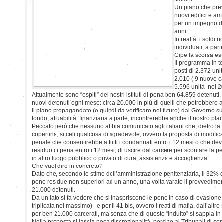
Un piano che prev
nuovi edifici e am
per un impegno di 
anni.
In realtà i soldi 
individuati, a part
Cipe la scorsa est
Il programma in t
posti di 2.372 uni
2.010 ( 9 nuove ca
5.596 unità nel 2
Attualmente sono “ospiti” dei nostri istituti di pena ben 64.859 detenuti,
nuovi detenuti ogni mese: circa 20.000 in più di quelli che potrebbero 
Il piano propagandato (e quindi da verificare nel futuro) dal Governo 
fondo, attuabilità finanziaria a parte, incontrerebbe anche il nostro pla
Peccato però che nessuno abbia comunicato agli italiani che, dietro la
copertina, si celi qualcosa di sgradevole, ovvero la proposta di modifica
penale che consentirebbe a tutti i condannati entro i 12 mesi o che d
residuo di pena entro i 12 mesi, di uscire dal carcere per scontare la p
in altro luogo pubblico o privato di cura, assistenza e accoglienza”.
Che vuol dire in concreto?
Dato che, secondo le stime dell’amministrazione penitenziaria, il 32% 
pene residue non superiori ad un anno, una volta varato il provvedimen
21.000 detenuti.
Da un lato si fa vedere che si inaspriscono le pene in caso di evasion
triplicata nel massimo) e per il 41 bis, ovvero i reati di mafia, dall’altro s
per ben 21.000 carcerati, ma senza che di questo “indulto” si sappia in 
Nella proposta si lascia poca discrezionalità persino ai Tribunali di so