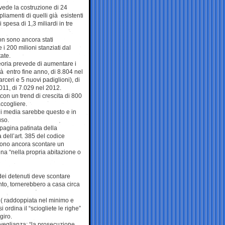
ede la costruzione di 24
pliamenti di quelli già esistenti
spesa di 1,3 miliardi in tre
non sono ancora stati
e i 200 milioni stanziati dal
ate.
eoria prevede di aumentare i
tà entro fine anno, di 8.804 nel
rceri e 5 nuovi padiglioni), di
011, di 7.029 nel 2012.
 con un trend di crescita di 800
accogliere.
sui media sarebbe questo e in
uso.
 pagina patinata della
 dell’art. 385 del codice
evono ancora scontare un
ena “nella propria abitazione o
dei detenuti deve scontare
to, tornerebbero a casa circa
e ( raddoppiata nel minimo e
i ordina il “sciogliete le righe”
giro.
rveglianza: “la prosecuzione