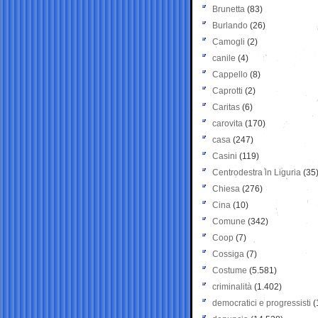
Brunetta
(83)
Burlando
(26)
Camogli
(2)
canile
(4)
Cappello
(8)
Caprotti
(2)
Caritas
(6)
carovita
(170)
casa
(247)
Casini
(119)
Centrodestra in Liguria
(35
Chiesa
(276)
Cina
(10)
Comune
(342)
Coop
(7)
Cossiga
(7)
Costume
(5.581)
criminalità
(1.402)
democratici e progressisti
(