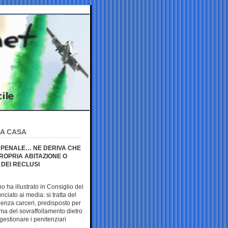
 A CASA
E PENALE… NE DERIVA CHE
ROPRIA ABITAZIONE O
 DEI RECLUSI
ho ha illustrato in Consiglio dei
nciato ai media: si tratta del
enza carceri, predisposto per
ema del sovraffollamento dietro
gestionare i penitenziari