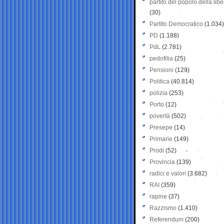
partito del popolo della libe
(30)
Partito Democratico
(1.034)
PD
(1.188)
PdL
(2.781)
pedofilia
(25)
Pensioni
(129)
Politica
(40.814)
polizia
(253)
Porto
(12)
povertà
(502)
Presepe
(14)
Primarie
(149)
Prodi
(52)
Provincia
(139)
radici e valori
(3.682)
RAI
(359)
rapine
(37)
Razzismo
(1.410)
Referendum
(200)