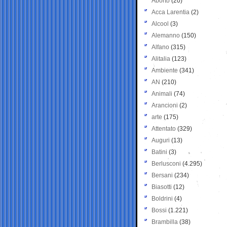
Aborto
(20)
Acca Larentia
(2)
Alcool
(3)
Alemanno
(150)
Alfano
(315)
Alitalia
(123)
Ambiente
(341)
AN
(210)
Animali
(74)
Arancioni
(2)
arte
(175)
Attentato
(329)
Auguri
(13)
Batini
(3)
Berlusconi
(4.295)
Bersani
(234)
Biasotti
(12)
Boldrini
(4)
Bossi
(1.221)
Brambilla
(38)