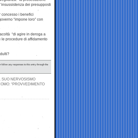
l’insussistenza dei presupposti
r concesso i benefici
l governo “impone loro” con
facoltà “di agire in deroga a
e le procedure di affidamento
dulti?
n follow any responses to this entry through the
IL SUO NERVOSISMO
ACOMO: “PROVVEDIMENTO