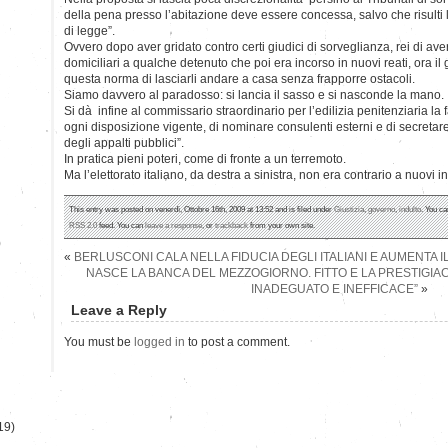
della pena presso l’abitazione deve essere concessa, salvo che risulti 
di legge”.
Ovvero dopo aver gridato contro certi giudici di sorveglianza, rei di ave
domiciliari a qualche detenuto che poi era incorso in nuovi reati, ora i
questa norma di lasciarli andare a casa senza frapporre ostacoli.
Siamo davvero al paradosso: si lancia il sasso e si nasconde la mano.
Si dà infine al commissario straordinario per l’edilizia penitenziaria la 
ogni disposizione vigente, di nominare consulenti esterni e di secretar
degli appalti pubblici”.
In pratica pieni poteri, come di fronte a un terremoto.
Ma l’elettorato italiano, da destra a sinistra, non era contrario a nuovi in
This entry was posted on venerdì, Ottobre 16th, 2009 at 13:52 and is filed under
Giustizia
,
governo
,
indulto
. You ca
RSS 2.0
feed. You can
leave a response
, or
trackback
from your own site.
)
«
BERLUSCONI CALA NELLA FIDUCIA DEGLI ITALIANI E AUMENTA 
NASCE LA BANCA DEL MEZZOGIORNO. FITTO E LA PRESTIGI
INADEGUATO E INEFFICACE”
»
Leave a Reply
You must be
logged in
to post a comment.
19)