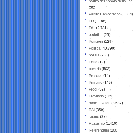
partito del popolo della libe
(30)
Partito Democratico
(1.034)
PD
(1.188)
PdL
(2.781)
pedofilia
(25)
Pensioni
(129)
Politica
(40.790)
polizia
(253)
Porto
(12)
povertà
(502)
Presepe
(14)
Primarie
(149)
Prodi
(52)
Provincia
(139)
radici e valori
(3.682)
RAI
(359)
rapine
(37)
Razzismo
(1.410)
Referendum
(200)