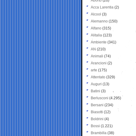
Aborto
(20)
Acca Larentia
(2)
Alcool
(3)
Alemanno
(150)
Alfano
(315)
Alitalia
(123)
Ambiente
(341)
AN
(210)
Animali
(74)
Arancioni
(2)
arte
(175)
Attentato
(329)
Auguri
(13)
Batini
(3)
Berlusconi
(4.295)
Bersani
(234)
Biasotti
(12)
Boldrini
(4)
Bossi
(1.221)
Brambilla
(38)