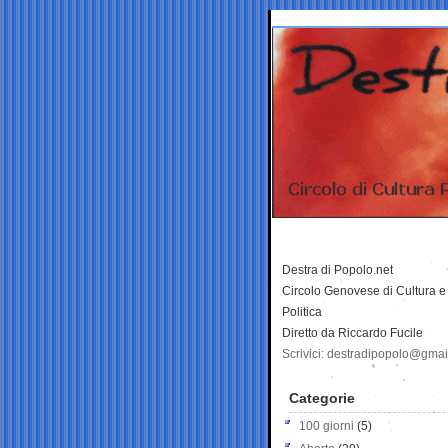
Destra di Popolo.net
Circolo Genovese di Cultura e
Politica
Diretto da Riccardo Fucile
Scrivici: destradipopolo@gma
Categorie
100 giorni
(5)