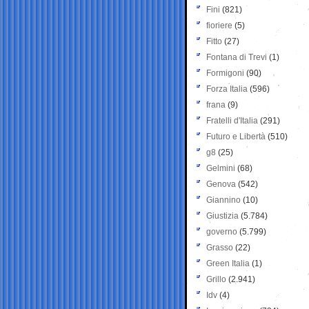
Fini
(821)
fioriere
(5)
Fitto
(27)
Fontana di Trevi
(1)
Formigoni
(90)
Forza Italia
(596)
frana
(9)
Fratelli d'Italia
(291)
Futuro e Libertà
(510)
g8
(25)
Gelmini
(68)
Genova
(542)
Giannino
(10)
Giustizia
(5.784)
governo
(5.799)
Grasso
(22)
Green Italia
(1)
Grillo
(2.941)
Idv
(4)