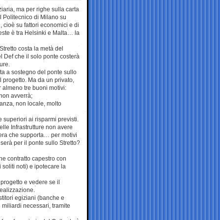
ziaria, ma per righe sulla carta
 Politecnico di Milano su
 cioè su fattori economici e di
ste è tra Helsinki e Malta… la
 Stretto costa la metà del
el Def che il solo ponte costerà
ture.
ita a sostegno del ponte sullo
l progetto. Ma da un privato,
r almeno tre buoni motivi:
 non avverrà;
anza, non locale, molto
superiori ai risparmi previsti.
elle Infrastrutture non avere
opera che supporta… per motivi
erà per il ponte sullo Stretto?
he contratto capestro con
oliti noti) e ipotecare la
progetto e vedere se il
realizzazione.
titori egiziani (banche e
3 miliardi necessari, tramite