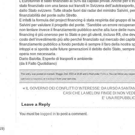
L’Eurotunnel è stato finanziato al 50% da capitali privati. Anche per il tr
stato finanziato con una tassa sui transiti in Svizzera dell’autotraspor
dallo Stato svizzero. Tutte strade fuori dai radar del ministro Salvini, 
finanziabilità del ponte sullo Stretto.
E infatti la formula del project financing è stata respinta dal gruppo di 
Salvini per valutare il progetto del ponte. “Sarebbe un errore recuper
non tentare invece il finanziamento pubblico anche alla luce delle nuove
financing è più oneroso per lo Stato e per gli utenti, incluso Rfi, che
costo dell’investimento più alto perché finanziato sul mercato dei capitali
finanziamento pubblico a fondo perduto è sempre il faro della nostra s
intoppi e si sposta sulle future generazioni il debito dello Stato, sempr
opera non necessaria.
Dario Balotta. Esperto di trasporti e ambiente
(da Il Fatto Quotidiano)
)
This entry was posted on martedì, Maggio 2nd, 2023 at 14:36 and is filed under
Politica
. You can follow any respon
can
leave a response
, or
trackback
from your own site.
«
IL GOVERNO DEI CONFLITTI D’INTERESSE: DA URSO A SANTAN
CASI CHE LA MELONI FINGE DI NON VE
E’ UNA REPUBBLIC
Leave a Reply
You must be
logged in
to post a comment.
19)