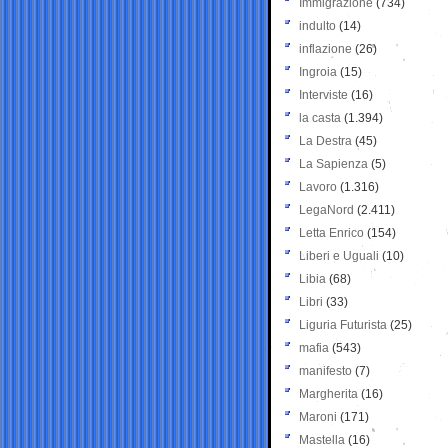
Immigrazione
(734)
indulto
(14)
inflazione
(26)
Ingroia
(15)
Interviste
(16)
la casta
(1.394)
La Destra
(45)
La Sapienza
(5)
Lavoro
(1.316)
LegaNord
(2.411)
Letta Enrico
(154)
Liberi e Uguali
(10)
Libia
(68)
Libri
(33)
Liguria Futurista
(25)
mafia
(543)
manifesto
(7)
Margherita
(16)
Maroni
(171)
Mastella
(16)