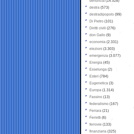
denuncia
(14.528)
destra
(573)
destradipopolo
(99)
Di Pietro
(101)
Diritti civili
(276)
don Gallo
(9)
economia
(2.331)
elezioni
(3.303)
emergenza
(3.077)
Energia
(45)
Esselunga
(2)
Esteri
(784)
Eugenetica
(3)
Europa
(1.314)
Fassino
(13)
federalismo
(167)
Ferrara
(21)
Ferretti
(6)
ferrovie
(133)
finanziaria
(325)