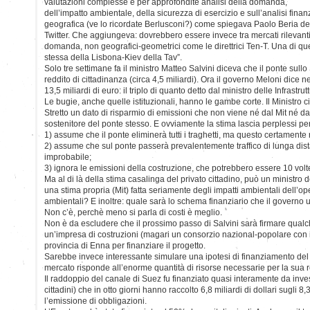
valutazioni complesse e per approfondite analisi della domanda,
dell’impatto ambientale, della sicurezza di esercizio e sull’analisi finan
geografica (ve lo ricordate Berlusconi?) come spiegava Paolo Beria del
Twitter. Che aggiungeva: dovrebbero essere invece tra mercati rilevanti,
domanda, non geografici-geometrici come le direttrici Ten-T. Una di que
stessa della Lisbona-Kiev della Tav”.
Solo tre settimane fa il ministro Matteo Salvini diceva che il ponte sullo
reddito di cittadinanza (circa 4,5 miliardi). Ora il governo Meloni dice n
13,5 miliardi di euro: il triplo di quanto detto dal ministro delle Infrastrut
Le bugie, anche quelle istituzionali, hanno le gambe corte. Il Ministro c
Stretto un dato di risparmio di emissioni che non viene né dal Mit né da
sostenitore del ponte stesso. E ovviamente la stima lascia perplessi pe
1) assume che il ponte eliminerà tutti i traghetti, ma questo certamente
2) assume che sul ponte passerà prevalentemente traffico di lunga dist
improbabile;
3) ignora le emissioni della costruzione, che potrebbero essere 10 volte 
Ma al di là della stima casalinga del privato cittadino, può un ministro d
una stima propria (Mit) fatta seriamente degli impatti ambientali dell’
ambientali? E inoltre: quale sarà lo schema finanziario che il governo us
Non c’è, perchè meno si parla di costi è meglio.
Non è da escludere che il prossimo passo di Salvini sarà firmare qualc
un’impresa di costruzioni (magari un consorzio nazional-popolare con i s
provincia di Enna per finanziare il progetto.
Sarebbe invece interessante simulare una ipotesi di finanziamento del 
mercato risponde all’enorme quantità di risorse necessarie per la sua 
Il raddoppio del canale di Suez fu finanziato quasi interamente da inves
cittadini) che in otto giorni hanno raccolto 6,8 miliardi di dollari sugli 8,
l’emissione di obbligazioni.