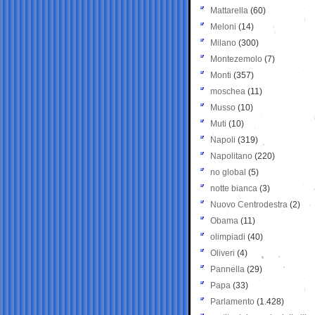
Mattarella
(60)
Meloni
(14)
Milano
(300)
Montezemolo
(7)
Monti
(357)
moschea
(11)
Musso
(10)
Muti
(10)
Napoli
(319)
Napolitano
(220)
no global
(5)
notte bianca
(3)
Nuovo Centrodestra
(2)
Obama
(11)
olimpiadi
(40)
Oliveri
(4)
Pannella
(29)
Papa
(33)
Parlamento
(1.428)