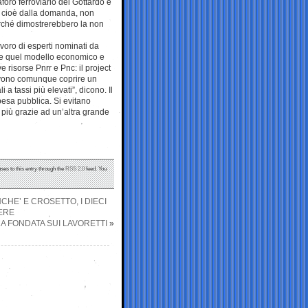
aforo ferroviario del Gottardo è
to, cioè dalla domanda, non
perché dimostrerebbero la non
lavoro di esperti nominati da
are quel modello economico e
 risorse Pnrr e Pnc: il project
 devono comunque coprire un
 a tassi più elevati”, dicono. Il
pesa pubblica. Si evitano
e più grazie ad un’altra grande
ses to this entry through the
RSS 2.0
feed. You
CHE’ E CROSETTO, I DIECI
DERE
A FONDATA SUI LAVORETTI
»