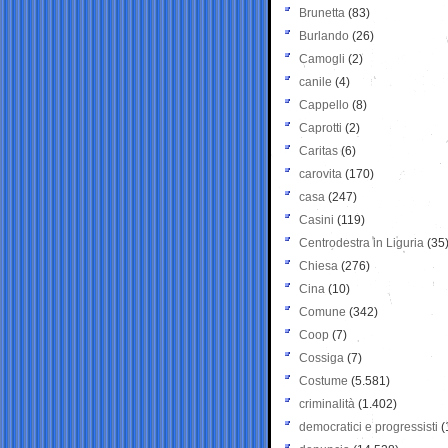
Brunetta
(83)
Burlando
(26)
Camogli
(2)
canile
(4)
Cappello
(8)
Caprotti
(2)
Caritas
(6)
carovita
(170)
casa
(247)
Casini
(119)
Centrodestra in Liguria
(35
Chiesa
(276)
Cina
(10)
Comune
(342)
Coop
(7)
Cossiga
(7)
Costume
(5.581)
criminalità
(1.402)
democratici e progressisti
(