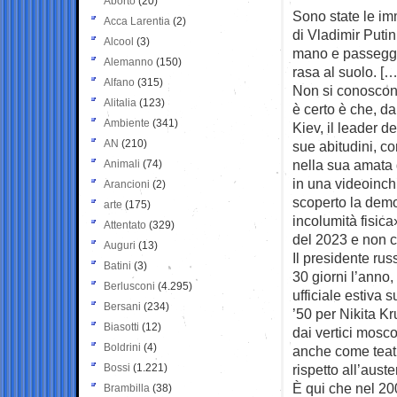
Aborto
(20)
Sono state le imm
Acca Larentia
(2)
di Vladimir
Putin
Alcool
(3)
mano e passeggia
Alemanno
(150)
rasa al suolo. […
Alfano
(315)
Non si conoscono
Alitalia
(123)
è certo è che, da
Ambiente
(341)
Kiev, il leader d
AN
(210)
sue abitudini, c
nella sua amata 
Animali
(74)
in una videoinchi
Arancioni
(2)
scoperto la demo
arte
(175)
incolumità fisica
Attentato
(329)
del 2023 e non ci
Auguri
(13)
Il presidente rus
Batini
(3)
30 giorni l’anno,
Berlusconi
(4.295)
ufficiale estiva
Bersani
(234)
’50 per Nikita Kr
Biasotti
(12)
dai vertici mosco
Boldrini
(4)
anche come teatro
Bossi
(1.221)
rispetto all’aust
È qui che nel 20
Brambilla
(38)