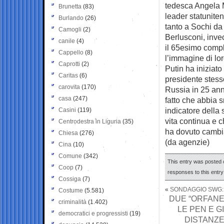
tedesca Angela M
Brunetta
(83)
leader statunite
Burlando
(26)
tanto a Sochi da
Camogli
(2)
Berlusconi, invec
canile
(4)
il 65esimo compl
Cappello
(8)
l’immagine di lo
Caprotti
(2)
Putin ha iniziato
Caritas
(6)
presidente stesso
carovita
(170)
Russia in 25 anni
casa
(247)
fatto che abbia s
indicatore della
Casini
(119)
vita continua e c
Centrodestra in Liguria
(35)
ha dovuto cambia
Chiesa
(276)
(da agenzie)
Cina
(10)
Comune
(342)
This entry was posted o
Coop
(7)
responses to this entr
Cossiga
(7)
«
SONDAGGIO SWG: 
Costume
(5.581)
DUE “ORFANE
criminalità
(1.402)
LE PEN E 
democratici e progressisti
(19)
DISTANZE