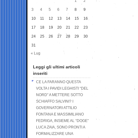
1
2
3
4
5
6
7
8
9
10
11
12
13
14
15
16
17
18
19
20
21
22
23
24
25
26
27
28
29
30
31
« Lug
Leggi gli ultimi articoli
inseriti
CE LA FARANNO QUESTA
VOLTA I PAVIDI LEGHISTI “DEL
NORD” A METTERE SOTTO
SCHIAFFO SALVINI? I
GOVERNATORI ATTILIO
FONTANA E MASSIMILIANO
FEDRIGA, INSIEME AL “DOGE”
LUCA ZAIA, SONO PRONTI A
FORMALIZZARE UNA