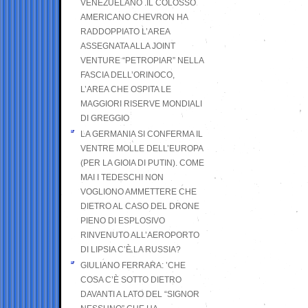
VENEZUELANO .IL COLOSSO
AMERICANO CHEVRON HA
RADDOPPIATO L’AREA
ASSEGNATA ALLA JOINT
VENTURE “PETROPIAR” NELLA
FASCIA DELL’ORINOCO,
L’AREA CHE OSPITA LE
MAGGIORI RISERVE MONDIALI
DI GREGGIO
LA GERMANIA SI CONFERMA IL
VENTRE MOLLE DELL’EUROPA
(PER LA GIOIA DI PUTIN). COME
MAI I TEDESCHI NON
VOGLIONO AMMETTERE CHE
DIETRO AL CASO DEL DRONE
PIENO DI ESPLOSIVO
RINVENUTO ALL’AEROPORTO
DI LIPSIA C’È LA RUSSIA?
GIULIANO FERRARA: ’CHE
COSA C’È SOTTO DIETRO
DAVANTI A LATO DEL “SIGNOR