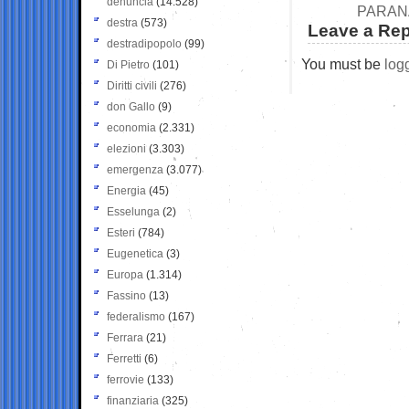
denuncia
(14.528)
PARANA
destra
(573)
Leave a Rep
destradipopolo
(99)
You must be
log
Di Pietro
(101)
Diritti civili
(276)
don Gallo
(9)
economia
(2.331)
elezioni
(3.303)
emergenza
(3.077)
Energia
(45)
Esselunga
(2)
Esteri
(784)
Eugenetica
(3)
Europa
(1.314)
Fassino
(13)
federalismo
(167)
Ferrara
(21)
Ferretti
(6)
ferrovie
(133)
finanziaria
(325)