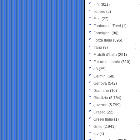
Fini
(821)
fioriere
(5)
Fitto
(27)
Fontana di Trevi
(1)
Formigoni
(90)
Forza Italia
(596)
frana
(9)
Fratelli d'Italia
(291)
Futuro e Libertà
(510)
g8
(25)
Gelmini
(68)
Genova
(542)
Giannino
(10)
Giustizia
(5.784)
governo
(5.799)
Grasso
(22)
Green Italia
(1)
Grillo
(2.941)
Idv
(4)