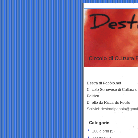
Destra di Popolo.net
Circolo Genovese di Cultura e
Politica
Diretto da Riccardo Fucile
Scrivici: destradipopolo@gma
Categorie
100 giorni
(5)