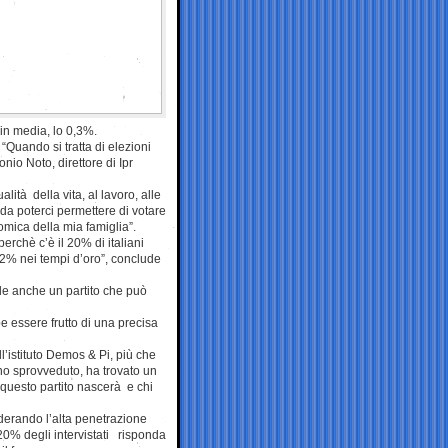
 in media, lo 0,3%.
Quando si tratta di elezioni
nio Noto, direttore di Ipr
lità della vita, al lavoro, alle
 da poterci permettere di votare
mica della mia famiglia”.
erchè c’è il 20% di italiani
22% nei tempi d’oro”, conclude
ile anche un partito che può
be essere frutto di una precisa
l’istituto Demos & Pi, più che
uno sprovveduto, ha trovato un
 questo partito nascerà e chi
iderando l’alta penetrazione
 20% degli intervistati risponda