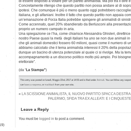
di essere disposto a votare per un partito animalista. Ma poi tra il dire e 
Concretamente ritengo che questo partito non possa andare al di sopra
ipotesi. Che comunque è più o meno quanto oggi potrebbero raccoglie
italiana, e gli alfaniani. Inoltre il fatto che questo partito non appaia
un’emanazione di Forza Italia potrebbe spingere gli animalisti di sinistr
Come accennato, quel 20% sbandierato da Berlusconi alla presentazi
proprio un numero campato in aria.
Una spiegazione ce l’ha, come chiarisce Alessandra Ghisleri, direttric
nostro Paese quasi la metà degli italiani ha uno se non due animali in
che gli animali domestici fossero 60 milioni, quasi come il numero di 
abbiamo calcolato che il tema animalista interessi il 20% della popola
dunque un bacino di utenza potenziale al quale ci si rivolge. Ma la tema
accompagnamento a un discorso politico molto più ampio. Poi bisogn
elettorale”.
(da “
La Stampa”
)
)
This entry was posted on lunedì, Maggio 22nd, 2017 at 14:53 and is filed under
Animali
. You can follow any respon
can
leave a response
, or
trackback
from your own site.
«
LA SCISSIONE ANIMALISTA, IL NUOVO PARTITO SPACCA DESTRA
PALERMO, SFIDA TRA EX ALLEATI: E I CINQUE
Leave a Reply
You must be
logged in
to post a comment.
19)