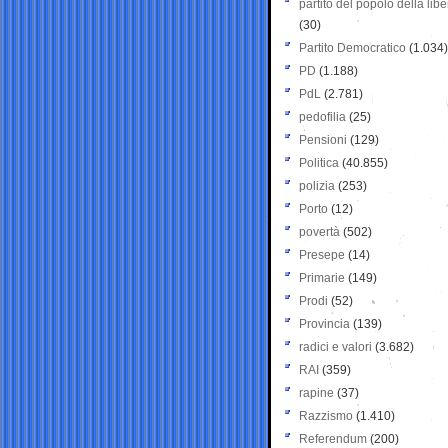
partito del popolo della libe
(30)
Partito Democratico
(1.034)
PD
(1.188)
PdL
(2.781)
pedofilia
(25)
Pensioni
(129)
Politica
(40.855)
polizia
(253)
Porto
(12)
povertà
(502)
Presepe
(14)
Primarie
(149)
Prodi
(52)
Provincia
(139)
radici e valori
(3.682)
RAI
(359)
rapine
(37)
Razzismo
(1.410)
Referendum
(200)