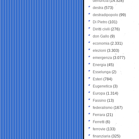
denuncia
(14.528)
destra
(573)
destradipopolo
(99)
Di Pietro
(101)
Diritti civili
(276)
don Gallo
(9)
economia
(2.331)
elezioni
(3.303)
emergenza
(3.077)
Energia
(45)
Esselunga
(2)
Esteri
(784)
Eugenetica
(3)
Europa
(1.314)
Fassino
(13)
federalismo
(167)
Ferrara
(21)
Ferretti
(6)
ferrovie
(133)
finanziaria
(325)