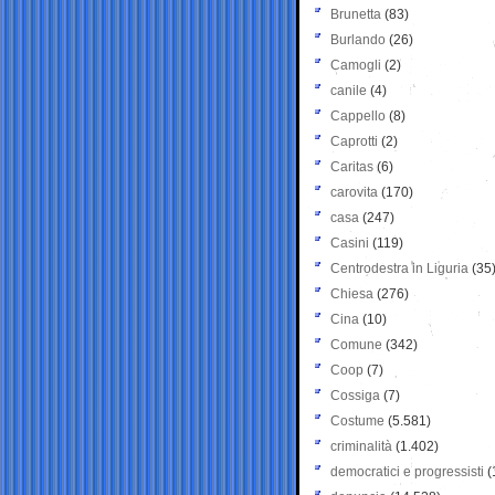
Brunetta
(83)
Burlando
(26)
Camogli
(2)
canile
(4)
Cappello
(8)
Caprotti
(2)
Caritas
(6)
carovita
(170)
casa
(247)
Casini
(119)
Centrodestra in Liguria
(35
Chiesa
(276)
Cina
(10)
Comune
(342)
Coop
(7)
Cossiga
(7)
Costume
(5.581)
criminalità
(1.402)
democratici e progressisti
(