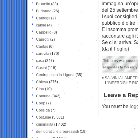
immagina un’oper
Brunetta
(83)
del 25 settembre
Burlando
(26)
I suoi consiglier
Camogli
(2)
pubblico è oltre i
canile
(4)
E insomma promes
Cappello
(8)
raccontare agli 
Caprotti
(2)
Se ci si arriva. 
Caritas
(6)
(da il Foglio)
carovita
(170)
casa
(247)
This entry was posted o
responses to this entr
Casini
(119)
Centrodestra in Liguria
(35)
«
SALVINI A LAMPE
Chiesa
(276)
L’IMPERDIBILE RI
Cina
(10)
Leave a Rep
Comune
(342)
Coop
(7)
You must be
log
Cossiga
(7)
Costume
(5.581)
criminalità
(1.402)
democratici e progressisti
(19)