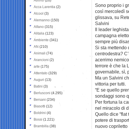
Aborto
(20)
Sono proprio i gr
Acca Larentia
(2)
così mercoledì s
Alcool
(3)
glissava, su Ret
Alemanno
(150)
Salvini
Alfano
(315)
Il leader leghist
Alitalia
(123)
campagna elettor
Ambiente
(341)
sempre più disas
AN
(210)
Si sta mettendo 
centrodestra? C’
Animali
(74)
acerrimo nemico d
Arancioni
(2)
terrore è che la 
arte
(175)
governabile, sì,
Attentato
(329)
Ma un Salvini ch
Auguri
(13)
vittoria per tutti.
Batini
(3)
“E se quello pre
Berlusconi
(4.295)
sondaggi sono qu
Bersani
(234)
Per fortuna la c
Biasotti
(12)
nel miracolo di di
Boldrini
(4)
Quello dice “flat
Bossi
(1.221)
potere di traspo
nuovo copriletto
Brambilla
(38)