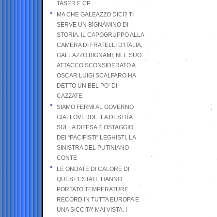
TASER E CP
MA CHE GALEAZZO DICI? TI
SERVE UN BIGNAMINO DI
STORIA. IL CAPOGRUPPO ALLA
CAMERA DI FRATELLI D’ITALIA,
GALEAZZO BIGNAMI, NEL SUO
ATTACCO SCONSIDERATO A
OSCAR LUIGI SCALFARO HA
DETTO UN BEL PO’ DI
CAZZATE
SIAMO FERMI AL GOVERNO
GIALLOVERDE: LA DESTRA
SULLA DIFESA È OSTAGGIO
DEI “PACIFISTI” LEGHISTI, LA
SINISTRA DEL PUTINIANO
CONTE
LE ONDATE DI CALORE DI
QUEST’ESTATE HANNO
PORTATO TEMPERATURE
RECORD IN TUTTA EUROPA E
UNA SICCITA’ MAI VISTA. I