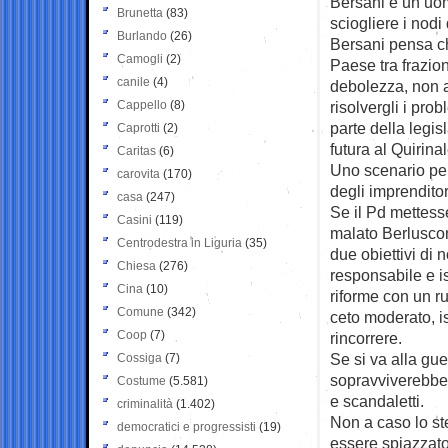
Bersani è un uo
Brunetta
(83)
sciogliere i nodi 
Burlando
(26)
Bersani pensa che
Camogli
(2)
Paese tra frazio
canile
(4)
debolezza, non as
Cappello
(8)
risolvergli i pro
parte della legis
Caprotti
(2)
futura al Quirinal
Caritas
(6)
Uno scenario per
carovita
(170)
degli imprenditor
casa
(247)
Se il Pd mettesse
Casini
(119)
malato Berluscon
Centrodestra in Liguria
(35)
due obiettivi di 
Chiesa
(276)
responsabile e is
Cina
(10)
riforme con un ru
Comune
(342)
ceto moderato, is
Coop
(7)
rincorrere.
Se si va alla gue
Cossiga
(7)
sopravviverebbe 
Costume
(5.581)
e scandaletti.
criminalità
(1.402)
Non a caso lo st
democratici e progressisti
(19)
essere spiazzato