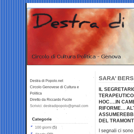
SARA’ BERS
Destra di Popolo.net
Circolo Genovese di Cultura e
IL SEGRETARI
Politica
TERAPEUTICO 
Diretto da Riccardo Fucile
HOC….IN CAMB
Scrivici: destradipopolo@gmail.com
RIFORME… ALT
ASSUMEREBBE
Categorie
DEL TRAMONTO
100 giorni
(5)
I segnali ci sono