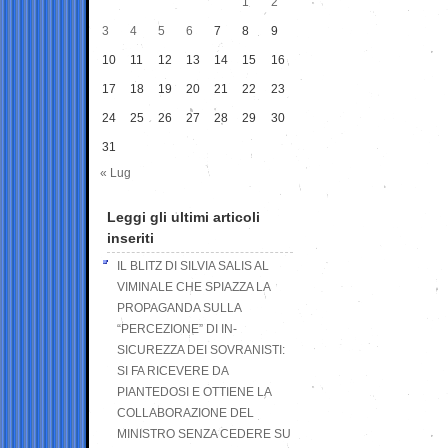
1
2
3
4
5
6
7
8
9
10
11
12
13
14
15
16
17
18
19
20
21
22
23
24
25
26
27
28
29
30
31
« Lug
Leggi gli ultimi articoli
inseriti
IL BLITZ DI SILVIA SALIS AL
VIMINALE CHE SPIAZZA LA
PROPAGANDA SULLA
“PERCEZIONE” DI IN-
SICUREZZA DEI SOVRANISTI:
SI FA RICEVERE DA
PIANTEDOSI E OTTIENE LA
COLLABORAZIONE DEL
MINISTRO SENZA CEDERE SU