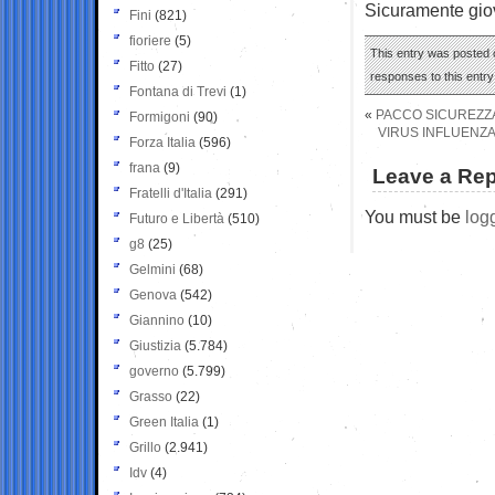
Sicuramente giov
Fini
(821)
fioriere
(5)
This entry was posted o
Fitto
(27)
responses to this entr
Fontana di Trevi
(1)
«
PACCO SICUREZZA
Formigoni
(90)
VIRUS INFLUENZA
Forza Italia
(596)
frana
(9)
Leave a Rep
Fratelli d'Italia
(291)
You must be
log
Futuro e Libertà
(510)
g8
(25)
Gelmini
(68)
Genova
(542)
Giannino
(10)
Giustizia
(5.784)
governo
(5.799)
Grasso
(22)
Green Italia
(1)
Grillo
(2.941)
Idv
(4)