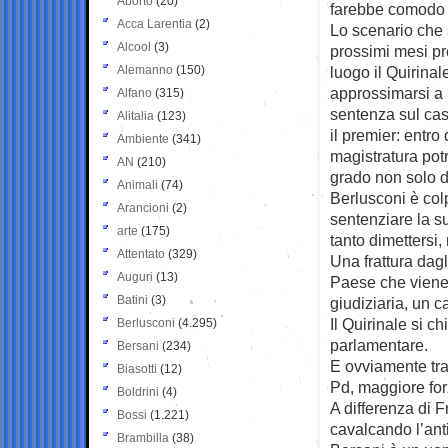
Aborto
(20)
farebbe comod
Acca Larentia
(2)
Lo scenario che 
Alcool
(3)
prossimi mesi p
Alemanno
(150)
luogo il Quirina
approssimarsi a 
Alfano
(315)
sentenza sul cas
Alitalia
(123)
il premier: entr
Ambiente
(341)
magistratura pot
AN
(210)
grado non solo d
Animali
(74)
Berlusconi è co
Arancioni
(2)
sentenziare la su
arte
(175)
tanto dimettersi,
Attentato
(329)
Una frattura dag
Auguri
(13)
Paese che viene 
Batini
(3)
giudiziaria, un 
Il Quirinale si c
Berlusconi
(4.295)
parlamentare.
Bersani
(234)
E ovviamente tra 
Biasotti
(12)
Pd, maggiore for
Boldrini
(4)
A differenza di F
Bossi
(1.221)
cavalcando l’ant
Brambilla
(38)