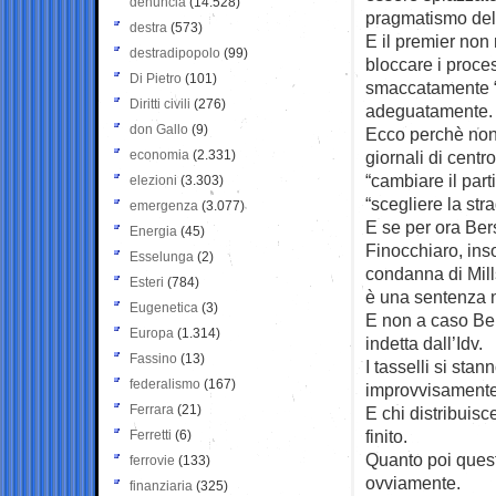
denuncia
(14.528)
pragmatismo del 
destra
(573)
E il premier non 
destradipopolo
(99)
bloccare i proce
Di Pietro
(101)
smaccatamente “
Diritti civili
(276)
adeguatamente.
don Gallo
(9)
Ecco perchè non 
economia
(2.331)
giornali di centr
“cambiare il parti
elezioni
(3.303)
“scegliere la str
emergenza
(3.077)
E se per ora Bers
Energia
(45)
Finocchiaro, ins
Esselunga
(2)
condanna di Mill
Esteri
(784)
è una sentenza n
Eugenetica
(3)
E non a caso Ber
Europa
(1.314)
indetta dall’Idv.
Fassino
(13)
I tasselli si sta
federalismo
(167)
improvvisamente 
Ferrara
(21)
E chi distribuisc
finito.
Ferretti
(6)
Quanto poi questa
ferrovie
(133)
ovviamente.
finanziaria
(325)