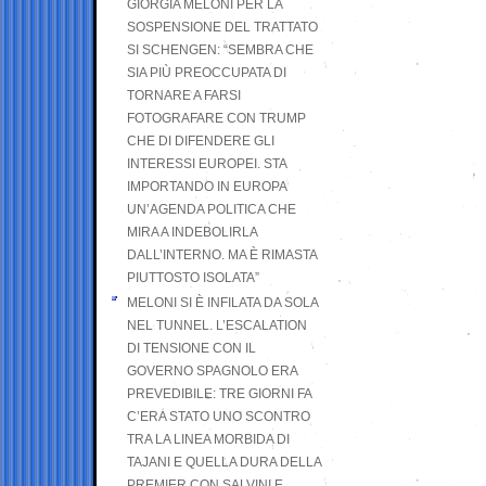
GIORGIA MELONI PER LA
SOSPENSIONE DEL TRATTATO
SI SCHENGEN: “SEMBRA CHE
SIA PIÙ PREOCCUPATA DI
TORNARE A FARSI
FOTOGRAFARE CON TRUMP
CHE DI DIFENDERE GLI
INTERESSI EUROPEI. STA
IMPORTANDO IN EUROPA
UN’AGENDA POLITICA CHE
MIRA A INDEBOLIRLA
DALL’INTERNO. MA È RIMASTA
PIUTTOSTO ISOLATA”
MELONI SI È INFILATA DA SOLA
NEL TUNNEL. L’ESCALATION
DI TENSIONE CON IL
GOVERNO SPAGNOLO ERA
PREVEDIBILE: TRE GIORNI FA
C’ERA STATO UNO SCONTRO
TRA LA LINEA MORBIDA DI
TAJANI E QUELLA DURA DELLA
PREMIER CON SALVINI E