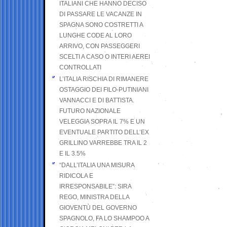
ITALIANI CHE HANNO DECISO
DI PASSARE LE VACANZE IN
SPAGNA SONO COSTRETTI A
LUNGHE CODE AL LORO
ARRIVO, CON PASSEGGERI
SCELTI A CASO O INTERI AEREI
CONTROLLATI
L’ITALIA RISCHIA DI RIMANERE
OSTAGGIO DEI FILO-PUTINIANI
VANNACCI E DI BATTISTA.
FUTURO NAZIONALE
VELEGGIA SOPRA IL 7% E UN
EVENTUALE PARTITO DELL’EX
GRILLINO VARREBBE TRA IL 2
E IL 3.5%
“DALL’ITALIA UNA MISURA
RIDICOLA E
IRRESPONSABILE”: SIRA
REGO, MINISTRA DELLA
GIOVENTÙ DEL GOVERNO
SPAGNOLO, FA LO SHAMPOO A