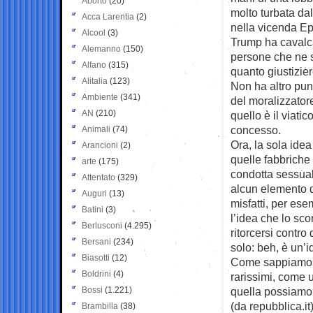
Aborto
(20)
molto turbata da
Acca Larentia
(2)
nella vicenda Ep
Alcool
(3)
Trump ha cavalca
Alemanno
(150)
persone che ne so
Alfano
(315)
quanto giustizie
Alitalia
(123)
Non ha altro punt
Ambiente
(341)
del moralizzator
AN
(210)
quello è il viat
concesso.
Animali
(74)
Ora, la sola idea 
Arancioni
(2)
quelle fabbriche
arte
(175)
condotta sessual
Attentato
(329)
alcun elemento di
Auguri
(13)
misfatti, per ese
Batini
(3)
l’idea che lo sc
Berlusconi
(4.295)
ritorcersi contro
Bersani
(234)
solo: beh, è un’
Biasotti
(12)
Come sappiamo, 
Boldrini
(4)
rarissimi, come 
Bossi
(1.221)
quella possiamo
(da repubblica.it
Brambilla
(38)