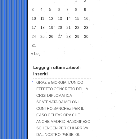
1
2
3
4
5
6
7
8
9
10
11
12
13
14
15
16
17
18
19
20
21
22
23
24
25
26
27
28
29
30
31
« Lug
Leggi gli ultimi articoli
inseriti
GRAZIE GIORGIA! L’UNICO
EFFETTO CONCRETO DELLA
CRISI DIPLOMATICA
SCATENATA DA MELONI
CONTRO SANCHEZ PER IL
CASO CEUTA? ORA CHE
ANCHE MADRID HA SOSPESO
SCHENGEN PER CHI ARRIVA
DAL NOSTRO PAESE, GLI