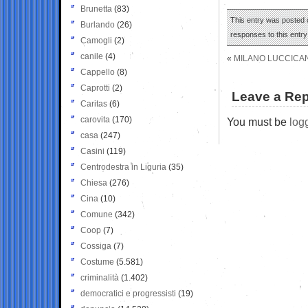
Brunetta
(83)
This entry was posted o
Burlando
(26)
responses to this entr
Camogli
(2)
canile
(4)
«
MILANO LUCCICAN
Cappello
(8)
Caprotti
(2)
Leave a Rep
Caritas
(6)
carovita
(170)
You must be
log
casa
(247)
Casini
(119)
Centrodestra in Liguria
(35)
Chiesa
(276)
Cina
(10)
Comune
(342)
Coop
(7)
Cossiga
(7)
Costume
(5.581)
criminalità
(1.402)
democratici e progressisti
(19)