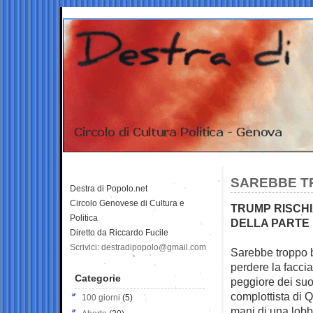
SAREBBE T
Destra di Popolo.net
Circolo Genovese di Cultura e
TRUMP RISCHI
Politica
DELLA PARTE 
Diretto da Riccardo Fucile
Scrivici: destradipopolo@gmail.com
Sarebbe troppo 
perdere la facci
Categorie
peggiore dei suoi
complottista di 
100 giorni
(5)
mani di una lobby