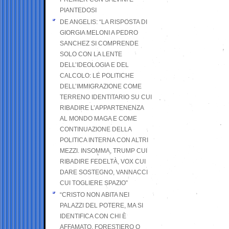
PIANTEDOSI
DE ANGELIS: “LA RISPOSTA DI
GIORGIA MELONI A PEDRO
SANCHEZ SI COMPRENDE
SOLO CON LA LENTE
DELL’IDEOLOGIA E DEL
CALCOLO: LE POLITICHE
DELL’IMMIGRAZIONE COME
TERRENO IDENTITARIO SU CUI
RIBADIRE L’APPARTENENZA
AL MONDO MAGA E COME
CONTINUAZIONE DELLA
POLITICA INTERNA CON ALTRI
MEZZI. INSOMMA, TRUMP CUI
RIBADIRE FEDELTÀ, VOX CUI
DARE SOSTEGNO, VANNACCI
CUI TOGLIERE SPAZIO”
“CRISTO NON ABITA NEI
PALAZZI DEL POTERE, MA SI
IDENTIFICA CON CHI È
AFFAMATO, FORESTIERO O