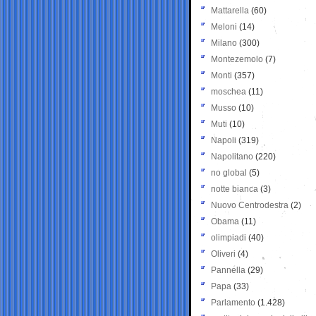
Mattarella
(60)
Meloni
(14)
Milano
(300)
Montezemolo
(7)
Monti
(357)
moschea
(11)
Musso
(10)
Muti
(10)
Napoli
(319)
Napolitano
(220)
no global
(5)
notte bianca
(3)
Nuovo Centrodestra
(2)
Obama
(11)
olimpiadi
(40)
Oliveri
(4)
Pannella
(29)
Papa
(33)
Parlamento
(1.428)