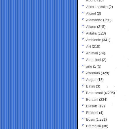
Aborto
(20)
Acca Larentia
(2)
Alcool
(3)
Alemanno
(150)
Alfano
(315)
Alitalia
(123)
Ambiente
(341)
AN
(210)
Animali
(74)
Arancioni
(2)
arte
(175)
Attentato
(329)
Auguri
(13)
Batini
(3)
Berlusconi
(4.295)
Bersani
(234)
Biasotti
(12)
Boldrini
(4)
Bossi
(1.221)
Brambilla
(38)