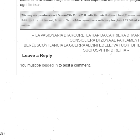
ogni limite».
This entry was posted on martedì, Gennaio 25th, 2011 at 05:29 and is filed under
Berlusconi
,
Bossi
,
Costume
,
den
Politica
,
polizia
,
radici e valori
,
Sicurezza
. You can follow any responses to this entry through the
RSS 2.0
feed. Y
own site.
«
LA PASIONARIA DI ARCORE: LA RAPIDA CARRIERA DI MAR
CONSIGLIERA DI ZONA AL PARLAMEN
BERLUSCONI LANCIA LA GUERRA ALL’INFEDELE: VA FUORI DI TE
SUOI OSPITI IN DIRETTA
»
Leave a Reply
You must be
logged in
to post a comment.
)
19)