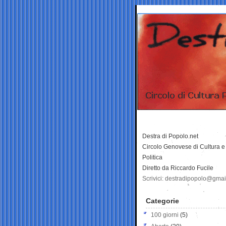
Destra di Popolo.net
Circolo Genovese di Cultura e
Politica
Diretto da Riccardo Fucile
Scrivici: destradipopolo@gma
Categorie
100 giorni
(5)