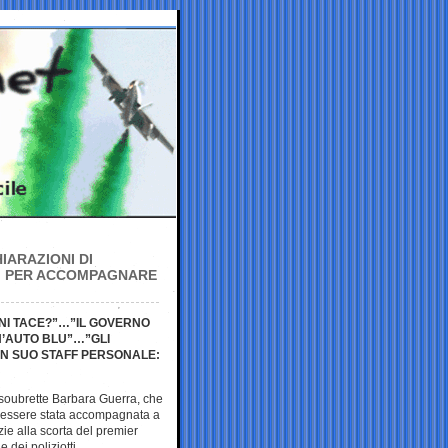
HIARAZIONI DI
TI PER ACCOMPAGNARE
ONI TACE?”…”IL GOVERNO
N’AUTO BLU”…”GLI
UN SUO STAFF PERSONALE:
soubrette Barbara Guerra, che
di essere stata accompagnata a
zie alla scorta del premier
 dei poliziotti.