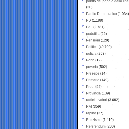
partito del popolo della libe
(30)
Partito Democratico
(1.034)
PD
(1.188)
PdL
(2.781)
pedofilia
(25)
Pensioni
(129)
Politica
(40.790)
polizia
(253)
Porto
(12)
povertà
(502)
Presepe
(14)
Primarie
(149)
Prodi
(52)
Provincia
(139)
radici e valori
(3.682)
RAI
(359)
rapine
(37)
Razzismo
(1.410)
Referendum
(200)