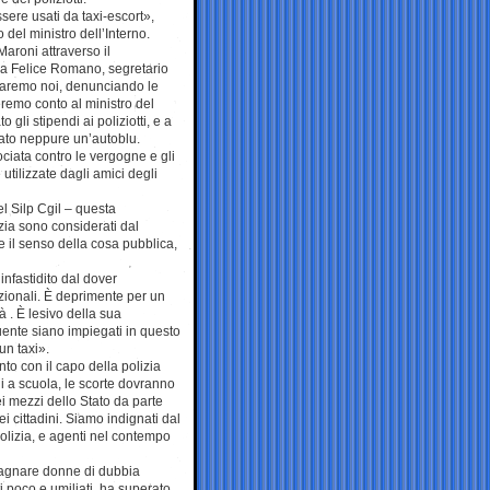
sere usati da taxi-escort»,
 del ministro dell’Interno.
aroni attraverso il
ma Felice Romano, segretario
 faremo noi, denunciando le
eremo conto al ministro del
 gli stipendi ai poliziotti, e a
iato neppure un’autoblu.
ciata contro le vergogne e gli
 utilizzate dagli amici degli
l Silp Cgil – questa
izia sono considerati dal
 il senso della cosa pubblica,
 infastidito dal dover
uzionali. È deprimente per un
à . È lesivo della sua
buente siano impiegati in questo
n taxi».
o con il capo della polizia
i a scuola, le scorte dovranno
dei mezzi dello Stato da parte
i cittadini. Siamo indignati dal
 polizia, e agenti nel contempo
pagnare donne di dubbia
ti poco e umiliati, ha superato