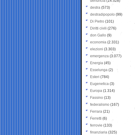
denuncia
(14.528)
destra
(573)
destradipopolo
(99)
Di Pietro
(101)
Diritti civili
(276)
don Gallo
(9)
economia
(2.331)
elezioni
(3.303)
emergenza
(3.077)
Energia
(45)
Esselunga
(2)
Esteri
(784)
Eugenetica
(3)
Europa
(1.314)
Fassino
(13)
federalismo
(167)
Ferrara
(21)
Ferretti
(6)
ferrovie
(133)
finanziaria
(325)