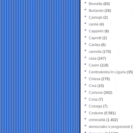
Brunetta
(83)
Burlando
(26)
Camogli
(2)
canile
(4)
Cappello
(8)
Caprotti
(2)
Caritas
(6)
carovita
(170)
casa
(247)
Casini
(119)
Centrodestra in Liguria
(35
Chiesa
(276)
Cina
(10)
Comune
(342)
Coop
(7)
Cossiga
(7)
Costume
(5.581)
criminalità
(1.402)
democratici e progressisti
(