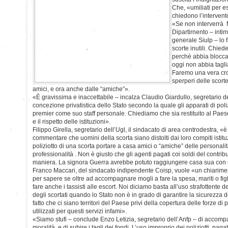
Che, «umiliati per es
chiedono l’intervento
«Se non interverrà M
Dipartirnento – inti
generale Siulp – lo
scorte inutili. Chied
perchè abbia bloccato
oggi non abbia tagl
Faremo una vera cro
sperperi delle scorte
amici, e ora anche dalle “amiche”».
«È gravissima e inaccettabile – incalza Claudio Giardullo, segretario de
concezione privatistica dello Stato secondo la quale gli apparati di pol
premier come suo staff personale. Chiediamo che sia restituito al Paese
e il rispetto delle istituzioni».
Filippo Girella, segretario dell’Ugl, il sindacato di area centrodestra, «è
commentare che uomini della scorta siano distolti dai loro compiti istit
poliziotto di una scorta portare a casa amici o “amiche” delle personalit
professionalità . Non è giusto che gli agenti pagati coi soldi del contri
maniera. La signora Guerra avrebbe potuto raggiungere casa sua con u
Franco Maccari, del sindacato indipendente Coisp, vuole «un chiariment
per sapere se oltre ad accompagnare mogli a fare la spesa, mariti o figl
fare anche i tassisti alle escort. Noi diciamo basta all’uso strafottente 
degli scortati quando lo Stato non è in grado di garantire la sicurezza de
fatto che ci siano territori del Paese privi della copertura delle forze di
utilizzati per questi servizi infami».
«Siamo stufi – conclude Enzo Letizia, segretario dell’Anfp – di accom
moralità e di subire i tagli dei fondi. L’uso improprio dei poliziotti, paga