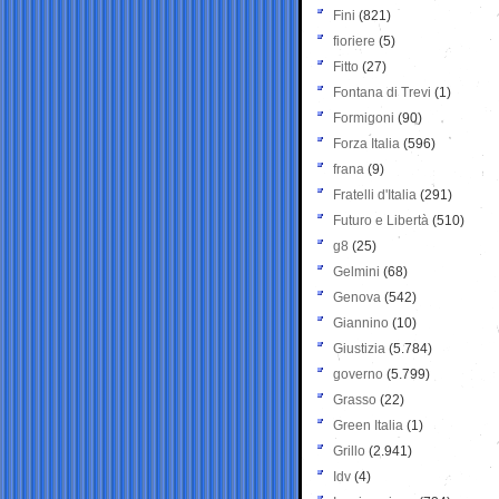
Fini
(821)
fioriere
(5)
Fitto
(27)
Fontana di Trevi
(1)
Formigoni
(90)
Forza Italia
(596)
frana
(9)
Fratelli d'Italia
(291)
Futuro e Libertà
(510)
g8
(25)
Gelmini
(68)
Genova
(542)
Giannino
(10)
Giustizia
(5.784)
governo
(5.799)
Grasso
(22)
Green Italia
(1)
Grillo
(2.941)
Idv
(4)