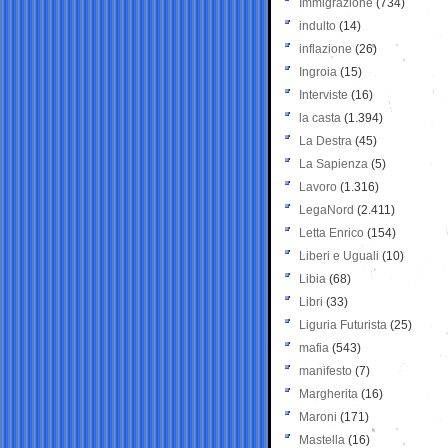
Immigrazione
(734)
indulto
(14)
inflazione
(26)
Ingroia
(15)
Interviste
(16)
la casta
(1.394)
La Destra
(45)
La Sapienza
(5)
Lavoro
(1.316)
LegaNord
(2.411)
Letta Enrico
(154)
Liberi e Uguali
(10)
Libia
(68)
Libri
(33)
Liguria Futurista
(25)
mafia
(543)
manifesto
(7)
Margherita
(16)
Maroni
(171)
Mastella
(16)