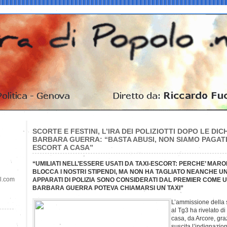
SCORTE E FESTINI, L’IRA DEI POLIZIOTTI DOPO LE DIC
BARBARA GUERRA: “BASTA ABUSI, NON SIAMO PAGA
ESCORT A CASA”
“UMILIATI NELL’ESSERE USATI DA TAXI-ESCORT: PERCHE’ MAR
BLOCCA I NOSTRI STIPENDI, MA NON HA TAGLIATO NEANCHE U
il.com
APPARATI DI POLIZIA SONO CONSIDERATI DAL PREMIER COME 
BARBARA GUERRA POTEVA CHIAMARSI UN TAXI”
L’ammissione della 
al Tg3 ha rivelato 
casa, da Arcore, gra
suscita l’indignazione