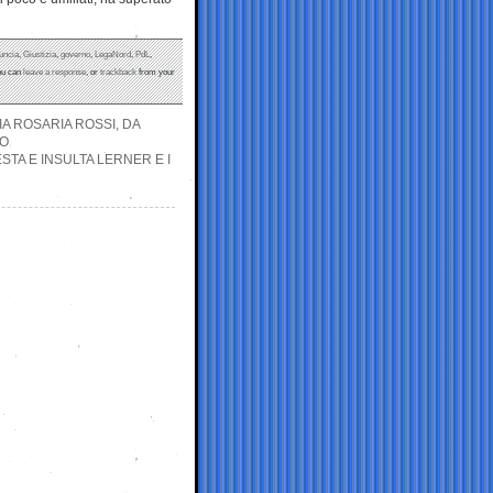
uncia
,
Giustizia
,
governo
,
LegaNord
,
PdL
,
ou can
leave a response
, or
trackback
from your
IA ROSARIA ROSSI, DA
TO
STA E INSULTA LERNER E I