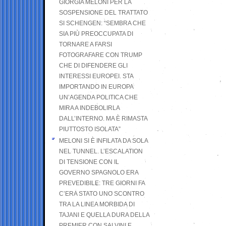
GIORGIA MELONI PER LA
SOSPENSIONE DEL TRATTATO
SI SCHENGEN: “SEMBRA CHE
SIA PIÙ PREOCCUPATA DI
TORNARE A FARSI
FOTOGRAFARE CON TRUMP
CHE DI DIFENDERE GLI
INTERESSI EUROPEI. STA
IMPORTANDO IN EUROPA
UN’AGENDA POLITICA CHE
MIRA A INDEBOLIRLA
DALL’INTERNO. MA È RIMASTA
PIUTTOSTO ISOLATA”
MELONI SI È INFILATA DA SOLA
NEL TUNNEL. L’ESCALATION
DI TENSIONE CON IL
GOVERNO SPAGNOLO ERA
PREVEDIBILE: TRE GIORNI FA
C’ERA STATO UNO SCONTRO
TRA LA LINEA MORBIDA DI
TAJANI E QUELLA DURA DELLA
PREMIER CON SALVINI E