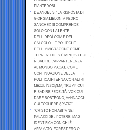
PIANTEDOSI
DE ANGELIS: “LA RISPOSTA DI
GIORGIA MELONI A PEDRO
SANCHEZ SI COMPRENDE
SOLO CON LA LENTE
DELL’IDEOLOGIA E DEL
CALCOLO: LE POLITICHE
DELL’IMMIGRAZIONE COME
TERRENO IDENTITARIO SU CUI
RIBADIRE L’APPARTENENZA
AL MONDO MAGA E COME
CONTINUAZIONE DELLA
POLITICA INTERNA CON ALTRI
MEZZI. INSOMMA, TRUMP CUI
RIBADIRE FEDELTÀ, VOX CUI
DARE SOSTEGNO, VANNACCI
CUI TOGLIERE SPAZIO”
“CRISTO NON ABITA NEI
PALAZZI DEL POTERE, MA SI
IDENTIFICA CON CHI È
AFFAMATO, FORESTIERO O