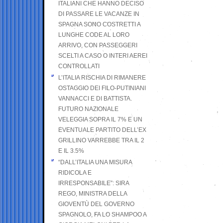
ITALIANI CHE HANNO DECISO
DI PASSARE LE VACANZE IN
SPAGNA SONO COSTRETTI A
LUNGHE CODE AL LORO
ARRIVO, CON PASSEGGERI
SCELTI A CASO O INTERI AEREI
CONTROLLATI
L’ITALIA RISCHIA DI RIMANERE
OSTAGGIO DEI FILO-PUTINIANI
VANNACCI E DI BATTISTA.
FUTURO NAZIONALE
VELEGGIA SOPRA IL 7% E UN
EVENTUALE PARTITO DELL’EX
GRILLINO VARREBBE TRA IL 2
E IL 3.5%
“DALL’ITALIA UNA MISURA
RIDICOLA E
IRRESPONSABILE”: SIRA
REGO, MINISTRA DELLA
GIOVENTÙ DEL GOVERNO
SPAGNOLO, FA LO SHAMPOO A