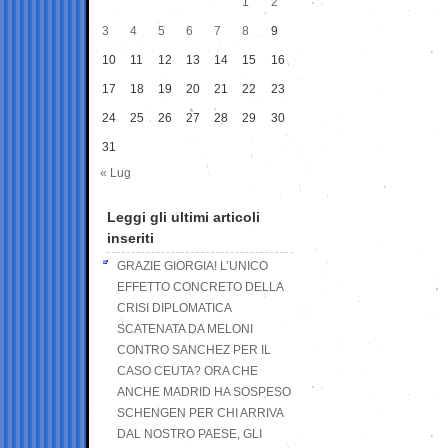
1
2
3
4
5
6
7
8
9
10
11
12
13
14
15
16
17
18
19
20
21
22
23
24
25
26
27
28
29
30
31
« Lug
Leggi gli ultimi articoli
inseriti
GRAZIE GIORGIA! L’UNICO
EFFETTO CONCRETO DELLA
CRISI DIPLOMATICA
SCATENATA DA MELONI
CONTRO SANCHEZ PER IL
CASO CEUTA? ORA CHE
ANCHE MADRID HA SOSPESO
SCHENGEN PER CHI ARRIVA
DAL NOSTRO PAESE, GLI