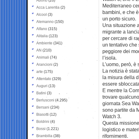
Aborto
(20)
Mediterraneo cen
Acca Larentia
(2)
bambini, e che è 
Alcool
(3)
un porto sicuro.
Alemanno
(150)
Una situazione al
Alfano
(315)
migrante a lanci
Alitalia
(123)
per cercare di ra
Ambiente
(341)
un tentativo che 
AN
(210)
peggiore dei modi
l’isola.
Animali
(74)
L’uomo, però, è 
Arancioni
(2)
La notizia è stat
arte
(175)
la misura della 
Attentato
(329)
essere sbloccata
Auguri
(13)
E mentre la Comm
Batini
(3)
trovare qualcuno 
Berlusconi
(4.295)
giornata Sea Wat
Bersani
(234)
sono partite da 
Biasotti
(12)
Watch 3.
Boldrini
(4)
Questa missione 
Bossi
(1.221)
logistico e mate
rifornimenti.
Brambilla
(38)