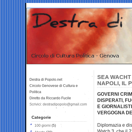
SEA WACHT 
Destra di Popolo.net
NAPOLI, IL
Circolo Genovese di Cultura e
Politica
GOVERNI CRIM
Diretto da Riccardo Fucile
DISPERATI, F
Scrivici: destradipopolo@gmail.com
E GIORNALIS
VERGOGNA DEI
Categorie
Diplomazia e dis
100 giorni
(5)
Watch 3, che il 