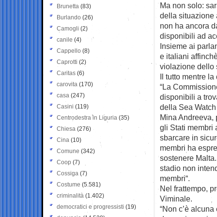
Ma non solo: sar
Brunetta
(83)
della situazione
Burlando
(26)
non ha ancora dat
Camogli
(2)
disponibili ad ac
canile
(4)
Insieme ai parlam
Cappello
(8)
e italiani affin
Caprotti
(2)
violazione dello 
Caritas
(6)
Il tutto mentre l
carovita
(170)
“La Commissione 
casa
(247)
disponibili a tr
della Sea Watch
Casini
(119)
Mina Andreeva, p
Centrodestra in Liguria
(35)
gli Stati membri
Chiesa
(276)
sbarcare in sicur
Cina
(10)
membri ha espres
Comune
(342)
sostenere Malta.
Coop
(7)
stadio non intend
Cossiga
(7)
membri“.
Costume
(5.581)
Nel frattempo, p
criminalità
(1.402)
Viminale.
democratici e progressisti
(19)
“Non c’è alcuna 