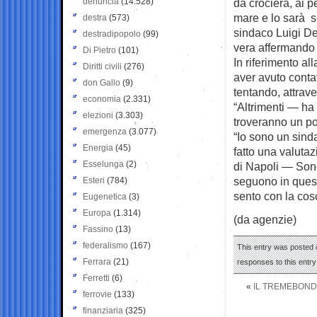
denuncia
(14.528)
da crociera, ai 
mare e lo sarà s
destra
(573)
sindaco Luigi De
destradipopolo
(99)
vera affermando c
Di Pietro
(101)
In riferimento al
Diritti civili
(276)
aver avuto contat
don Gallo
(9)
tentando, attrav
economia
(2.331)
“Altrimenti — ha
elezioni
(3.303)
troveranno un po
emergenza
(3.077)
“Io sono un sind
Energia
(45)
fatto una valutaz
Esselunga
(2)
di Napoli — Sono
seguono in quest
Esteri
(784)
sento con la cos
Eugenetica
(3)
Europa
(1.314)
(da agenzie)
Fassino
(13)
federalismo
(167)
This entry was posted o
Ferrara
(21)
responses to this entr
Ferretti
(6)
«
IL TREMEBONDO
ferrovie
(133)
finanziaria
(325)