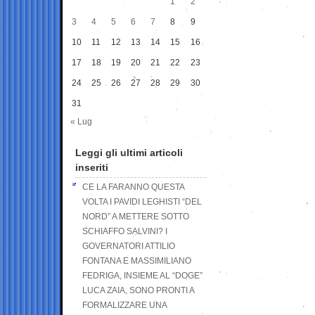
1
2
3
4
5
6
7
8
9
10
11
12
13
14
15
16
17
18
19
20
21
22
23
24
25
26
27
28
29
30
31
« Lug
Leggi gli ultimi articoli
inseriti
CE LA FARANNO QUESTA
VOLTA I PAVIDI LEGHISTI “DEL
NORD” A METTERE SOTTO
SCHIAFFO SALVINI? I
GOVERNATORI ATTILIO
FONTANA E MASSIMILIANO
FEDRIGA, INSIEME AL “DOGE”
LUCA ZAIA, SONO PRONTI A
FORMALIZZARE UNA