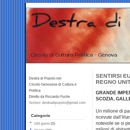
SENTIRSI E
Destra di Popolo.net
REGNO UNIT
Circolo Genovese di Cultura e
Politica
GRANDE IMPEN
Diretto da Riccardo Fucile
SCOZIA, GALL
Scrivici: destradipopolo@gmail.com
Un milione di pas
Categorie
ricevute
dall’Irl
notevole se si 
100 giorni
(5)
milioni di abitanti