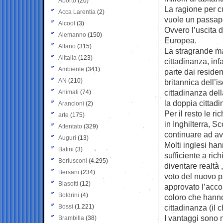
Aborto
(20)
La ragione per c
Acca Larentia
(2)
vuole un passapor
Alcool
(3)
Ovvero l’uscita 
Alemanno
(150)
Europea.
Alfano
(315)
La stragrande ma
Alitalia
(123)
cittadinanza, inf
Ambiente
(341)
parte dai residen
AN
(210)
britannica dell’i
cittadinanza del
Animali
(74)
la doppia cittadi
Arancioni
(2)
Per il resto le r
arte
(175)
in Inghilterra, S
Attentato
(329)
continuare ad a
Auguri
(13)
Molti inglesi han
Batini
(3)
sufficiente a ric
Berlusconi
(4.295)
diventare realtà 
Bersani
(234)
voto del nuovo p
Biasotti
(12)
approvato l’accor
Boldrini
(4)
coloro che hanno
Bossi
(1.221)
cittadinanza (il 
I vantaggi sono n
Brambilla
(38)