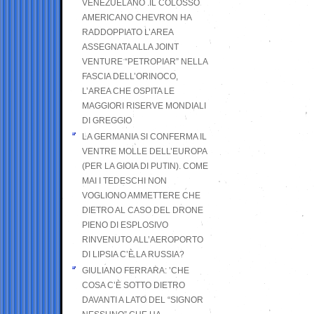
VENEZUELANO .IL COLOSSO
AMERICANO CHEVRON HA
RADDOPPIATO L’AREA
ASSEGNATA ALLA JOINT
VENTURE “PETROPIAR” NELLA
FASCIA DELL’ORINOCO,
L’AREA CHE OSPITA LE
MAGGIORI RISERVE MONDIALI
DI GREGGIO
LA GERMANIA SI CONFERMA IL
VENTRE MOLLE DELL’EUROPA
(PER LA GIOIA DI PUTIN). COME
MAI I TEDESCHI NON
VOGLIONO AMMETTERE CHE
DIETRO AL CASO DEL DRONE
PIENO DI ESPLOSIVO
RINVENUTO ALL’AEROPORTO
DI LIPSIA C’È LA RUSSIA?
GIULIANO FERRARA: ’CHE
COSA C’È SOTTO DIETRO
DAVANTI A LATO DEL “SIGNOR