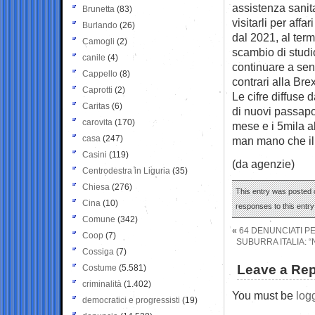
assistenza sanita
Brunetta
(83)
visitarli per affa
Burlando
(26)
dal 2021, al term
Camogli
(2)
scambio di studi
canile
(4)
continuare a senti
Cappello
(8)
contrari alla Brex
Caprotti
(2)
Le cifre diffuse 
Caritas
(6)
di nuovi passapor
carovita
(170)
mese e i 5mila al
casa
(247)
man mano che il 
Casini
(119)
(da agenzie)
Centrodestra in Liguria
(35)
Chiesa
(276)
This entry was posted 
Cina
(10)
responses to this entr
Comune
(342)
«
64 DENUNCIATI P
Coop
(7)
SUBURRA ITALIA: “
Cossiga
(7)
Leave a Rep
Costume
(5.581)
criminalità
(1.402)
You must be
log
democratici e progressisti
(19)