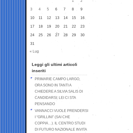
1
2
3
4
5
6
7
8
9
10
11
12
13
14
15
16
17
18
19
20
21
22
23
24
25
26
27
28
29
30
31
« Lug
Leggi gli ultimi articoli
inseriti
PRIMARIE CAMPO LARGO,
ORA SONO IN TANTI A
CHIEDERE A SILVIA SALIS DI
CANDIDARSI: LEI CI STA
PENSANDO
VANNACCI VUOLE PRENDERSI
I “GRILLINI” (SAI CHE
COPPIA…). IL CENTRO STUDI
DI FUTURO NAZIONALE INVITA