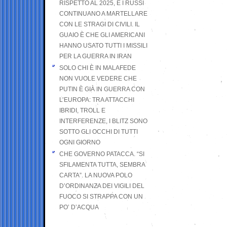
RISPETTO AL 2025, E I RUSSI
CONTINUANO A MARTELLARE
CON LE STRAGI DI CIVILI. IL
GUAIO È CHE GLI AMERICANI
HANNO USATO TUTTI I MISSILI
PER LA GUERRA IN IRAN
SOLO CHI È IN MALAFEDE
NON VUOLE VEDERE CHE
PUTIN È GIÀ IN GUERRA CON
L’EUROPA: TRA ATTACCHI
IBRIDI, TROLL E
INTERFERENZE, I BLITZ SONO
SOTTO GLI OCCHI DI TUTTI
OGNI GIORNO
CHE GOVERNO PATACCA. “SI
SFILAMENTA TUTTA, SEMBRA
CARTA”. LA NUOVA POLO
D’ORDINANZA DEI VIGILI DEL
FUOCO SI STRAPPA CON UN
PO’ D’ACQUA