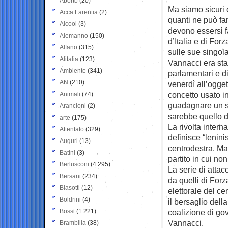
Aborto
(20)
Ma siamo sicuri c
Acca Larentia
(2)
quanti ne può fa
Alcool
(3)
devono essersi fa
Alemanno
(150)
d’Italia e di For
Alfano
(315)
sulle sue singola
Alitalia
(123)
Vannacci era stat
Ambiente
(341)
parlamentari e di
AN
(210)
venerdì all’ogge
concetto usato i
Animali
(74)
guadagnare un se
Arancioni
(2)
sarebbe quello di
arte
(175)
La rivolta intern
Attentato
(329)
definisce “lenini
Auguri
(13)
centrodestra. Ma s
Batini
(3)
partito in cui no
Berlusconi
(4.295)
La serie di attac
Bersani
(234)
da quelli di For
Biasotti
(12)
elettorale del ce
Boldrini
(4)
il bersaglio dell
Bossi
(1.221)
coalizione di go
Vannacci.
Brambilla
(38)