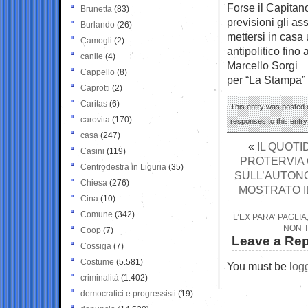
Forse il Capitano
Brunetta
(83)
previsioni gli as
Burlando
(26)
mettersi in casa
Camogli
(2)
antipolitico fino
canile
(4)
Marcello Sorgi
Cappello
(8)
per “La Stampa”
Caprotti
(2)
Caritas
(6)
This entry was posted o
carovita
(170)
responses to this entr
casa
(247)
«
IL QUOTI
Casini
(119)
PROTERVIA 
Centrodestra in Liguria
(35)
SULL’AUTONOM
Chiesa
(276)
MOSTRATO I
Cina
(10)
Comune
(342)
L’EX PARA’ PAGLI
NON T
Coop
(7)
Leave a Rep
Cossiga
(7)
Costume
(5.581)
You must be
log
criminalità
(1.402)
democratici e progressisti
(19)