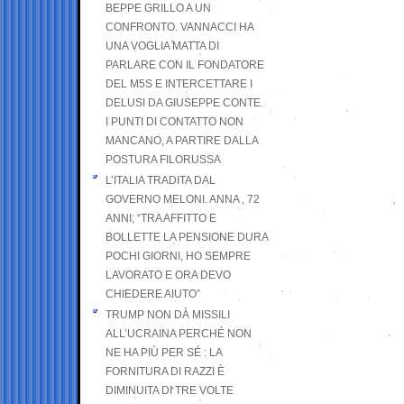
BEPPE GRILLO A UN
CONFRONTO. VANNACCI HA
UNA VOGLIA MATTA DI
PARLARE CON IL FONDATORE
DEL M5S E INTERCETTARE I
DELUSI DA GIUSEPPE CONTE.
I PUNTI DI CONTATTO NON
MANCANO, A PARTIRE DALLA
POSTURA FILORUSSA
L’ITALIA TRADITA DAL
GOVERNO MELONI. ANNA , 72
ANNI; “TRA AFFITTO E
BOLLETTE LA PENSIONE DURA
POCHI GIORNI, HO SEMPRE
LAVORATO E ORA DEVO
CHIEDERE AIUTO”
TRUMP NON DÀ MISSILI
ALL’UCRAINA PERCHÉ NON
NE HA PIÙ PER SÉ : LA
FORNITURA DI RAZZI È
DIMINUITA DI TRE VOLTE