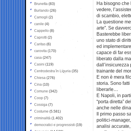
Ha bisogno che l
Brunetta
(83)
vedere, l’assist
Burlando
(26)
di scambio, elett
Camogli
(2)
La questione mer
canile
(4)
arte”. Se davvero
Cappello
(8)
Basterebbe libera
Caprotti
(2)
uno stato di dirit
Caritas
(6)
ed implementare 
carovita
(170)
capace di far ess
casa
(247)
liberato dalla ma
dall’insicurezza 
Casini
(119)
trainante del mo
Centrodestra in Liguria
(35)
E non è mera filo
Chiesa
(276)
storia. Sono fatt
Cina
(10)
liberarle…
Comune
(342)
E Napoli, in part
Coop
(7)
“porta diretta” d
Cossiga
(7)
anche nelle di
Costume
(5.581)
Il primo passo s
criminalità
(1.402)
politici-manager
democratici e progressisti
(19)
analisi accurate,