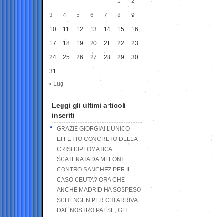
1
2
3
4
5
6
7
8
9
10
11
12
13
14
15
16
17
18
19
20
21
22
23
24
25
26
27
28
29
30
31
« Lug
Leggi gli ultimi articoli
inseriti
GRAZIE GIORGIA! L’UNICO
EFFETTO CONCRETO DELLA
CRISI DIPLOMATICA
SCATENATA DA MELONI
CONTRO SANCHEZ PER IL
CASO CEUTA? ORA CHE
ANCHE MADRID HA SOSPESO
SCHENGEN PER CHI ARRIVA
DAL NOSTRO PAESE, GLI