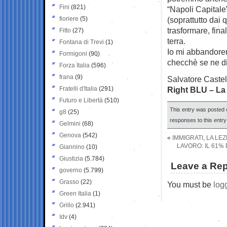
Fini
(821)
“Napoli Capitale”
fioriere
(5)
(soprattutto dai 
trasformare, fina
Fitto
(27)
terra.
Fontana di Trevi
(1)
Io mi abbandore
Formigoni
(90)
checchè se ne di
Forza Italia
(596)
frana
(9)
Salvatore Castel
Fratelli d'Italia
(291)
Right BLU – La 
Futuro e Libertà
(510)
This entry was posted 
g8
(25)
responses to this entr
Gelmini
(68)
Genova
(542)
«
IMMIGRATI, LA LE
LAVORO: IL 61%
Giannino
(10)
Giustizia
(5.784)
Leave a Rep
governo
(5.799)
Grasso
(22)
You must be
log
Green Italia
(1)
Grillo
(2.941)
Idv
(4)