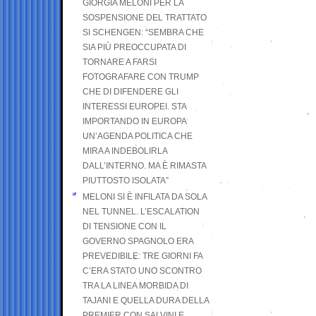
GIORGIA MELONI PER LA
SOSPENSIONE DEL TRATTATO
SI SCHENGEN: “SEMBRA CHE
SIA PIÙ PREOCCUPATA DI
TORNARE A FARSI
FOTOGRAFARE CON TRUMP
CHE DI DIFENDERE GLI
INTERESSI EUROPEI. STA
IMPORTANDO IN EUROPA
UN’AGENDA POLITICA CHE
MIRA A INDEBOLIRLA
DALL’INTERNO. MA È RIMASTA
PIUTTOSTO ISOLATA”
MELONI SI È INFILATA DA SOLA
NEL TUNNEL. L’ESCALATION
DI TENSIONE CON IL
GOVERNO SPAGNOLO ERA
PREVEDIBILE: TRE GIORNI FA
C’ERA STATO UNO SCONTRO
TRA LA LINEA MORBIDA DI
TAJANI E QUELLA DURA DELLA
PREMIER CON SALVINI E