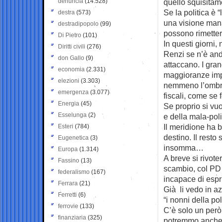
denuncia
(14.528)
quello squisitam
Se la politica è “
destra
(573)
una visione mana
destradipopolo
(99)
possono rimettere
Di Pietro
(101)
In questi giorni,
Diritti civili
(276)
Renzi se n’è anda
don Gallo
(9)
attaccano. I gran
economia
(2.331)
maggioranze impe
elezioni
(3.303)
nemmeno l’ombra. 
emergenza
(3.077)
fiscali, come se 
Energia
(45)
Se proprio si vuo
Esselunga
(2)
e della mala-poli
Il meridione ha b
Esteri
(784)
destino. Il rest
Eugenetica
(3)
insomma…
Europa
(1.314)
A breve si rivot
Fassino
(13)
scambio, col PD 
federalismo
(167)
incapace di espr
Ferrara
(21)
Già li vedo in az
Ferretti
(6)
“i nonni della poli
ferrovie
(133)
C’è solo un però:
finanziaria
(325)
potremmo anch