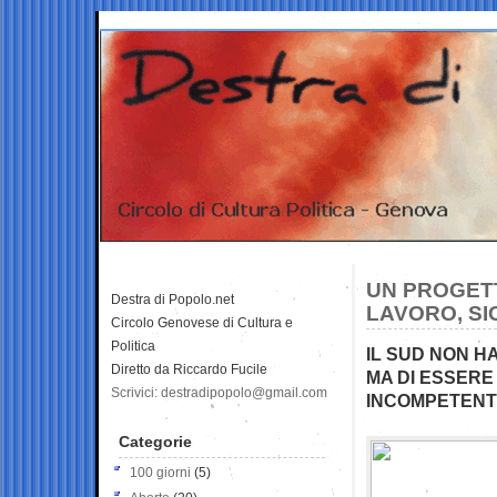
UN PROGETT
Destra di Popolo.net
LAVORO, SI
Circolo Genovese di Cultura e
Politica
IL SUD NON HA
Diretto da Riccardo Fucile
MA DI ESSERE
Scrivici: destradipopolo@gmail.com
INCOMPETENT
Categorie
100 giorni
(5)