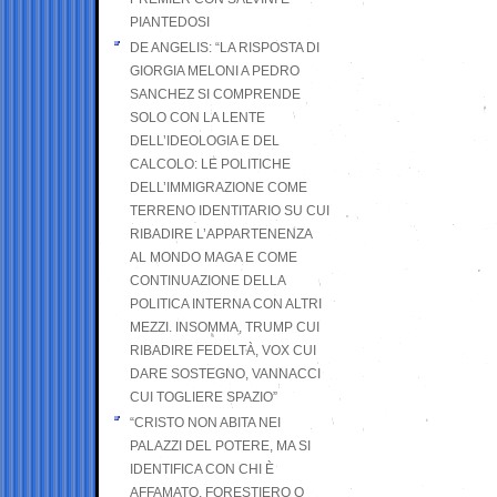
PIANTEDOSI
DE ANGELIS: “LA RISPOSTA DI
GIORGIA MELONI A PEDRO
SANCHEZ SI COMPRENDE
SOLO CON LA LENTE
DELL’IDEOLOGIA E DEL
CALCOLO: LE POLITICHE
DELL’IMMIGRAZIONE COME
TERRENO IDENTITARIO SU CUI
RIBADIRE L’APPARTENENZA
AL MONDO MAGA E COME
CONTINUAZIONE DELLA
POLITICA INTERNA CON ALTRI
MEZZI. INSOMMA, TRUMP CUI
RIBADIRE FEDELTÀ, VOX CUI
DARE SOSTEGNO, VANNACCI
CUI TOGLIERE SPAZIO”
“CRISTO NON ABITA NEI
PALAZZI DEL POTERE, MA SI
IDENTIFICA CON CHI È
AFFAMATO, FORESTIERO O