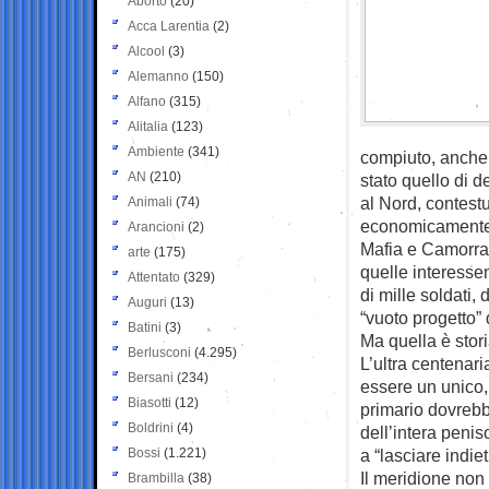
Aborto
(20)
Acca Larentia
(2)
Alcool
(3)
Alemanno
(150)
Alfano
(315)
Alitalia
(123)
Ambiente
(341)
compiuto, anche 
AN
(210)
stato quello di d
al Nord, contest
Animali
(74)
economicamente,
Arancioni
(2)
Mafia e Camorra 
arte
(175)
quelle interesse
Attentato
(329)
di mille soldati,
Auguri
(13)
“vuoto progetto”
Batini
(3)
Ma quella è stori
Berlusconi
(4.295)
L’ultra centenari
Bersani
(234)
essere un unico,
Biasotti
(12)
primario dovrebb
Boldrini
(4)
dell’intera peni
Bossi
(1.221)
a “lasciare indiet
Il meridione non 
Brambilla
(38)