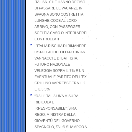
ITALIANI CHE HANNO DECISO
DI PASSARE LE VACANZE IN
SPAGNA SONO COSTRETTI A
LUNGHE CODE AL LORO
ARRIVO, CON PASSEGGERI
SCELTI A CASO O INTERI AEREI
CONTROLLATI
L’ITALIA RISCHIA DI RIMANERE
OSTAGGIO DEI FILO-PUTINIANI
VANNACCI E DI BATTISTA.
FUTURO NAZIONALE
VELEGGIA SOPRA IL 7% E UN
EVENTUALE PARTITO DELL’EX
GRILLINO VARREBBE TRA IL 2
E IL 3.5%
“DALL’ITALIA UNA MISURA
RIDICOLA E
IRRESPONSABILE”: SIRA
REGO, MINISTRA DELLA
GIOVENTÙ DEL GOVERNO
SPAGNOLO, FA LO SHAMPOO A