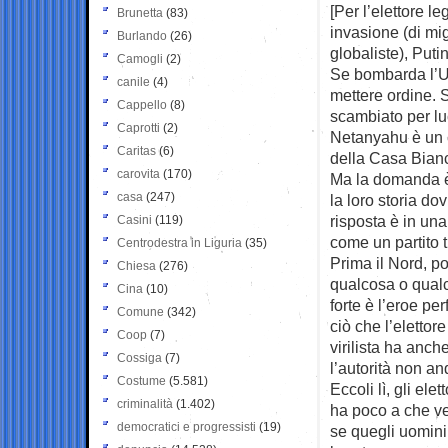
[Per l’elettore 
Brunetta
(83)
invasione (di mig
Burlando
(26)
globaliste), Puti
Camogli
(2)
Se bombarda l’Uc
canile
(4)
mettere ordine. S
Cappello
(8)
scambiato per luc
Caprotti
(2)
Netanyahu è un c
Caritas
(6)
della Casa Bianc
carovita
(170)
Ma la domanda è:
casa
(247)
la loro storia do
risposta è in una 
Casini
(119)
come un partito t
Centrodestra in Liguria
(35)
Prima il Nord, po
Chiesa
(276)
qualcosa o qualc
Cina
(10)
forte è l’eroe pe
Comune
(342)
ciò che l’elettor
Coop
(7)
virilista ha anc
Cossiga
(7)
l’autorità non an
Costume
(5.581)
Eccoli lì, gli el
criminalità
(1.402)
ha poco a che v
democratici e progressisti
(19)
se quegli uomini