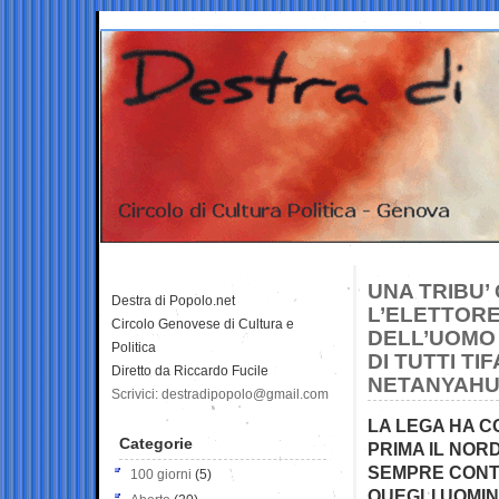
UNA TRIBU’
Destra di Popolo.net
L’ELETTORE
Circolo Genovese di Cultura e
DELL’UOMO 
Politica
DI TUTTI TI
Diretto da Riccardo Fucile
NETANYAHU 
Scrivici: destradipopolo@gmail.com
LA LEGA HA C
Categorie
PRIMA IL NORD
SEMPRE CONT
100 giorni
(5)
QUEGLI UOMIN