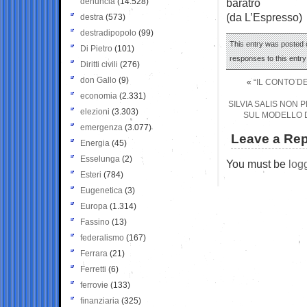
denuncia
(14.528)
baratro
(da L’Espresso)
destra
(573)
destradipopolo
(99)
This entry was posted o
Di Pietro
(101)
responses to this entr
Diritti civili
(276)
don Gallo
(9)
«
“IL CONTO D
economia
(2.331)
SILVIA SALIS NON
elezioni
(3.303)
SUL MODELLO D
emergenza
(3.077)
Leave a Rep
Energia
(45)
Esselunga
(2)
You must be
log
Esteri
(784)
Eugenetica
(3)
Europa
(1.314)
Fassino
(13)
federalismo
(167)
Ferrara
(21)
Ferretti
(6)
ferrovie
(133)
finanziaria
(325)