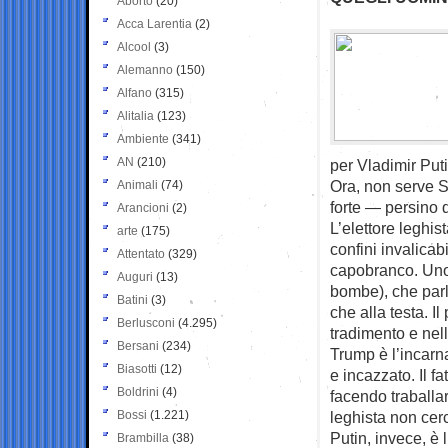
Aborto
(20)
Acca Larentia
(2)
Alcool
(3)
Alemanno
(150)
Alfano
(315)
Alitalia
(123)
Ambiente
(341)
AN
(210)
per Vladimir Put
Ora, non serve 
Animali
(74)
forte — persino 
Arancioni
(2)
L’elettore leghis
arte
(175)
confini invalicabi
Attentato
(329)
capobranco. Uno
Auguri
(13)
bombe), che parl
Batini
(3)
che alla testa. I
Berlusconi
(4.295)
tradimento e nel
Bersani
(234)
Trump è l’incarna
Biasotti
(12)
e incazzato. Il f
Boldrini
(4)
facendo traballar
Bossi
(1.221)
leghista non cer
Putin, invece, è 
Brambilla
(38)