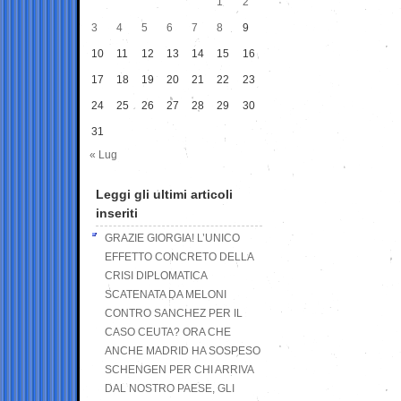
1
2
3
4
5
6
7
8
9
10
11
12
13
14
15
16
17
18
19
20
21
22
23
24
25
26
27
28
29
30
31
« Lug
Leggi gli ultimi articoli
inseriti
GRAZIE GIORGIA! L’UNICO
EFFETTO CONCRETO DELLA
CRISI DIPLOMATICA
SCATENATA DA MELONI
CONTRO SANCHEZ PER IL
CASO CEUTA? ORA CHE
ANCHE MADRID HA SOSPESO
SCHENGEN PER CHI ARRIVA
DAL NOSTRO PAESE, GLI