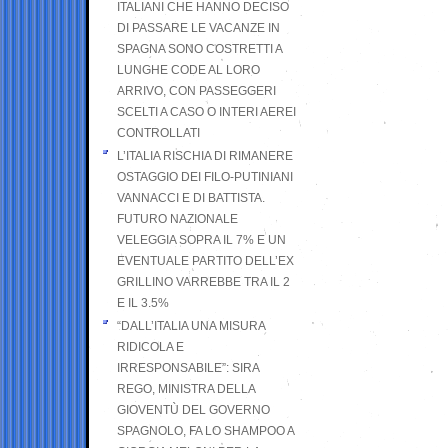
ITALIANI CHE HANNO DECISO
DI PASSARE LE VACANZE IN
SPAGNA SONO COSTRETTI A
LUNGHE CODE AL LORO
ARRIVO, CON PASSEGGERI
SCELTI A CASO O INTERI AEREI
CONTROLLATI
L’ITALIA RISCHIA DI RIMANERE
OSTAGGIO DEI FILO-PUTINIANI
VANNACCI E DI BATTISTA.
FUTURO NAZIONALE
VELEGGIA SOPRA IL 7% E UN
EVENTUALE PARTITO DELL’EX
GRILLINO VARREBBE TRA IL 2
E IL 3.5%
“DALL’ITALIA UNA MISURA
RIDICOLA E
IRRESPONSABILE”: SIRA
REGO, MINISTRA DELLA
GIOVENTÙ DEL GOVERNO
SPAGNOLO, FA LO SHAMPOO A