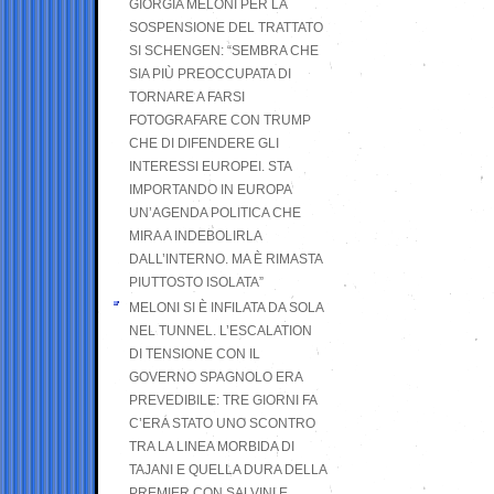
GIORGIA MELONI PER LA
SOSPENSIONE DEL TRATTATO
SI SCHENGEN: “SEMBRA CHE
SIA PIÙ PREOCCUPATA DI
TORNARE A FARSI
FOTOGRAFARE CON TRUMP
CHE DI DIFENDERE GLI
INTERESSI EUROPEI. STA
IMPORTANDO IN EUROPA
UN’AGENDA POLITICA CHE
MIRA A INDEBOLIRLA
DALL’INTERNO. MA È RIMASTA
PIUTTOSTO ISOLATA”
MELONI SI È INFILATA DA SOLA
NEL TUNNEL. L’ESCALATION
DI TENSIONE CON IL
GOVERNO SPAGNOLO ERA
PREVEDIBILE: TRE GIORNI FA
C’ERA STATO UNO SCONTRO
TRA LA LINEA MORBIDA DI
TAJANI E QUELLA DURA DELLA
PREMIER CON SALVINI E