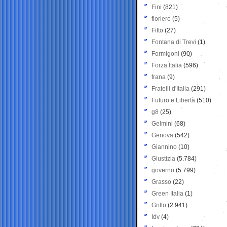
Fini
(821)
fioriere
(5)
Fitto
(27)
Fontana di Trevi
(1)
Formigoni
(90)
Forza Italia
(596)
frana
(9)
Fratelli d'Italia
(291)
Futuro e Libertà
(510)
g8
(25)
Gelmini
(68)
Genova
(542)
Giannino
(10)
Giustizia
(5.784)
governo
(5.799)
Grasso
(22)
Green Italia
(1)
Grillo
(2.941)
Idv
(4)