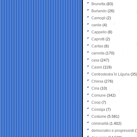
Brunetta
(83)
Burlando
(26)
Camogli
(2)
canile
(4)
Cappello
(8)
Caprotti
(2)
Caritas
(6)
carovita
(170)
casa
(247)
Casini
(119)
Centrodestra in Liguria
(35
Chiesa
(276)
Cina
(10)
Comune
(342)
Coop
(7)
Cossiga
(7)
Costume
(5.581)
criminalità
(1.402)
democratici e progressisti
(