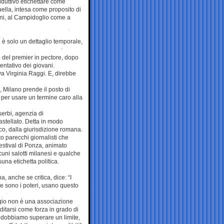
iduttivo etichettare come
uella, intesa come proposito di
oni, al Campidoglio come a
 è solo un dettaglio temporale,
o del premier in pectore, dopo
entativo dei giovani.
a Virginia Raggi. E, direbbe
 Milano prende il posto di
 per usare un termine caro alla
serbi, agenzia di
astellato. Detta in modo
co, dalla giurisdizione romana.
 parecchi giornalisti che
Festival di Ponza, animato
cuni salotti milanesi e qualche
una etichetta politica.
, anche se critica, dice: “I
e sono i poteri, usano questo
ggio non è una associazione
ditarsi come forza in grado di
e dobbiamo superare un limite,