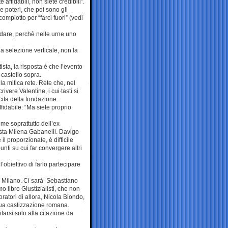
affidabili, non siete credibili”.
e poteri, che poi sono gli
complotto per “farci fuori” (vedi
pidare, perchè nelle urne uno
 la selezione verticale, non la
sta, la risposta è che l’evento
castello sopra.
 mitica rete. Rete che, nel
vere Valentine, i cui tasti si
cita della fondazione.
fidabile: “Ma siete proprio
me soprattutto dell’ex
ista Milena Gabanelli. Davigo
l proporzionale, è difficile
nti su cui far convergere altri
’obiettivo di farlo partecipare
i Milano. Ci sarà Sebastiano
 libro Giustizialisti, che non
ratori di allora, Nicola Biondo,
sua castizzazione romana.
tarsi solo alla citazione da