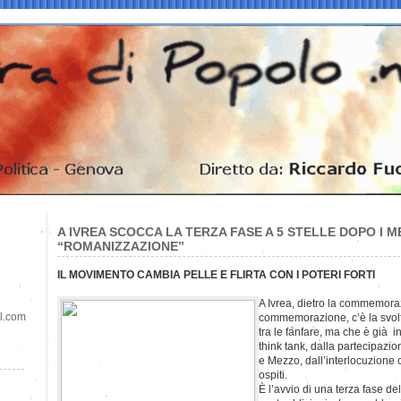
A IVREA SCOCCA LA TERZA FASE A 5 STELLE DOPO I M
“ROMANIZZAZIONE”
IL MOVIMENTO CAMBIA PELLE E FLIRTA CON I POTERI FORTI
A Ivrea, dietro la commemora
il.com
commemorazione, c’è la svol
tra le fanfare, ma che è già in
think tank, dalla partecipazi
e Mezzo, dall’interlocuzione c
ospiti.
È l’avvio di una terza fase d