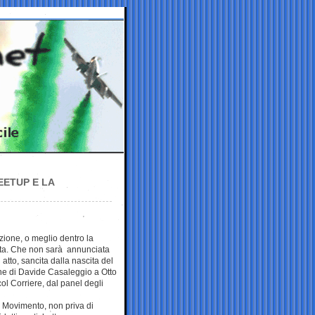
EETUP E LA
zione, o meglio dentro la
ta. Che non sarà annunciata
 atto, sancita dalla nascita del
one di Davide Casaleggio a Otto
ol Corriere, dal panel degli
el Movimento, non priva di