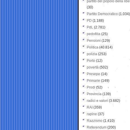
partito del popolo della libe
(30)
Partito Democratico
(1.034)
PD
(1.188)
PdL
(2.781)
pedofilia
(25)
Pensioni
(129)
Politica
(40.814)
polizia
(253)
Porto
(12)
povertà
(502)
Presepe
(14)
Primarie
(149)
Prodi
(52)
Provincia
(139)
radici e valori
(3.682)
RAI
(359)
rapine
(37)
Razzismo
(1.410)
Referendum
(200)