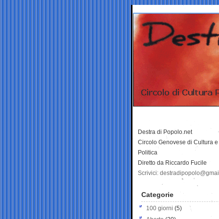
Destra di Popolo.net
Circolo Genovese di Cultura e
Politica
Diretto da Riccardo Fucile
Scrivici: destradipopolo@gma
Categorie
100 giorni
(5)