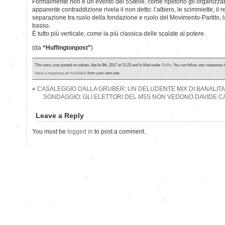
Formalmente non è un evento dei 5Stelle, come ripetono gli organizzat
apparente contraddizione rivela il non detto: l’albero, le scimmiette, il 
separazione tra ruolo della fondazione e ruolo del Movimento-Partito, la te
basso.
È tutto più verticale, come la più classica delle scalate al potere.
(da
“Huffingtonpost”
)
This entry was posted on sabato, Aprile 8th, 2017 at 21:23 and is filed under
Grillo
. You can follow any responses t
leave a response
, or
trackback
from your own site.
«
CASALEGGIO DALLA GRUBER: UN DELUDENTE MIX DI BANALITA
SONDAGGIO: GLI ELETTORI DEL M5S NON VEDONO DAVIDE 
Leave a Reply
You must be
logged in
to post a comment.