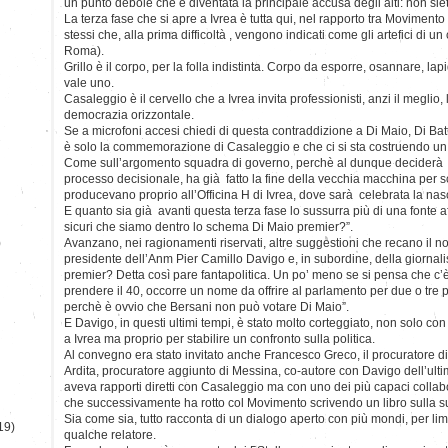
un punto debole che è diventata la principale accusa degli alti: non siete 
La terza fase che si apre a Ivrea è tutta qui, nel rapporto tra Movimento 
stessi che, alla prima difficoltà , vengono indicati come gli artefici di un 
Roma).
Grillo è il corpo, per la folla indistinta. Corpo da esporre, osannare, la
vale uno.
Casaleggio è il cervello che a Ivrea invita professionisti, anzi il meglio,
democrazia orizzontale.
Se a microfoni accesi chiedi di questa contraddizione a Di Maio, Di Batti
è solo la commemorazione di Casaleggio e che ci si sta costruendo un 
Come sull’argomento squadra di governo, perchè al dunque deciderà la
processo decisionale, ha già fatto la fine della vecchia macchina per scri
producevano proprio all’Officina H di Ivrea, dove sarà celebrata la nas
E quanto sia già avanti questa terza fase lo sussurra più di una fonte af
sicuri che siamo dentro lo schema Di Maio premier?”.
)
Avanzano, nei ragionamenti riservati, altre suggestioni che recano il no
presidente dell’Anm Pier Camillo Davigo e, in subordine, della giornal
premier? Detta così pare fantapolitica. Un po’ meno se si pensa che c’è i
prendere il 40, occorre un nome da offrire al parlamento per due o tre pu
perchè è ovvio che Bersani non può votare Di Maio”.
E Davigo, in questi ultimi tempi, è stato molto corteggiato, non solo con l
a Ivrea ma proprio per stabilire un confronto sulla politica.
Al convegno era stato invitato anche Francesco Greco, il procuratore d
Ardita, procuratore aggiunto di Messina, co-autore con Davigo dell’ultimo
aveva rapporti diretti con Casaleggio ma con uno dei più capaci collabo
che successivamente ha rotto col Movimento scrivendo un libro sulla 
Sia come sia, tutto racconta di un dialogo aperto con più mondi, per limi
19)
qualche relatore.