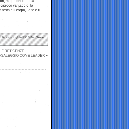
ori, ma proprio questa
reciproco vantaggio, la
sta e il corpo, l’alto e il
o this entry through the
RSS 2.0
feed. You can
’ E RETICENZE
CASALEGGIO COME LEADER
»