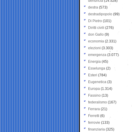
denuncia
(14.528)
destra
(573)
destradipopolo
(99)
Di Pietro
(101)
Diritti civili
(276)
don Gallo
(9)
economia
(2.331)
elezioni
(3.303)
emergenza
(3.077)
Energia
(45)
Esselunga
(2)
Esteri
(784)
Eugenetica
(3)
Europa
(1.314)
Fassino
(13)
federalismo
(167)
Ferrara
(21)
Ferretti
(6)
ferrovie
(133)
finanziaria
(325)