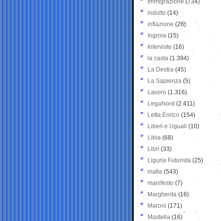
Immigrazione
(734)
indulto
(14)
inflazione
(26)
Ingroia
(15)
Interviste
(16)
la casta
(1.394)
La Destra
(45)
La Sapienza
(5)
Lavoro
(1.316)
LegaNord
(2.411)
Letta Enrico
(154)
Liberi e Uguali
(10)
Libia
(68)
Libri
(33)
Liguria Futurista
(25)
mafia
(543)
manifesto
(7)
Margherita
(16)
Maroni
(171)
Mastella
(16)