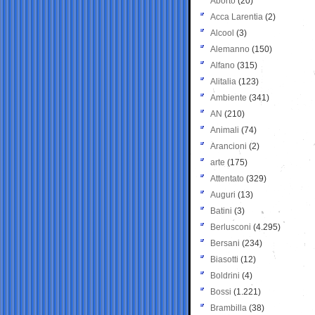
Aborto
(20)
Acca Larentia
(2)
Alcool
(3)
Alemanno
(150)
Alfano
(315)
Alitalia
(123)
Ambiente
(341)
AN
(210)
Animali
(74)
Arancioni
(2)
arte
(175)
Attentato
(329)
Auguri
(13)
Batini
(3)
Berlusconi
(4.295)
Bersani
(234)
Biasotti
(12)
Boldrini
(4)
Bossi
(1.221)
Brambilla
(38)