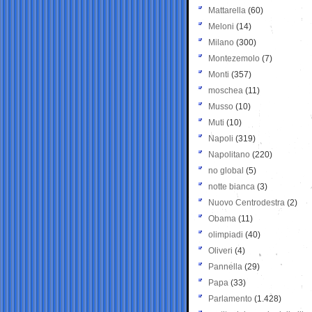
Mattarella
(60)
Meloni
(14)
Milano
(300)
Montezemolo
(7)
Monti
(357)
moschea
(11)
Musso
(10)
Muti
(10)
Napoli
(319)
Napolitano
(220)
no global
(5)
notte bianca
(3)
Nuovo Centrodestra
(2)
Obama
(11)
olimpiadi
(40)
Oliveri
(4)
Pannella
(29)
Papa
(33)
Parlamento
(1.428)