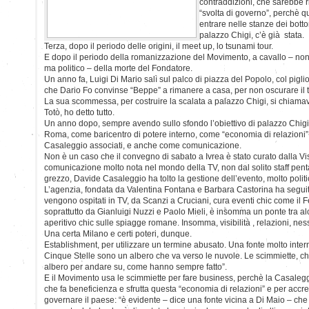
contraddizioni, che sarebbe r
“svolta di governo”, perchè q
entrare nelle stanze dei bott
palazzo Chigi, c’è già stata.
Terza, dopo il periodo delle origini, il meet up, lo tsunami tour.
E dopo il periodo della romanizzazione del Movimento, a cavallo – non
ma politico – della morte del Fondatore.
Un anno fa, Luigi Di Mario salì sul palco di piazza del Popolo, col pigli
che Dario Fo convinse “Beppe” a rimanere a casa, per non oscurare il t
La sua scommessa, per costruire la scalata a palazzo Chigi, si chiamav
Totò, ho detto tutto.
Un anno dopo, sempre avendo sullo sfondo l’obiettivo di palazzo Chigi,
Roma, come baricentro di potere interno, come “economia di relazioni”
Casaleggio associati, e anche come comunicazione.
Non è un caso che il convegno di sabato a Ivrea è stato curato dalla Vi
comunicazione molto nota nel mondo della TV, non dal solito staff pent
grezzo, Davide Casaleggio ha tolto la gestione dell’evento, molto politi
L’agenzia, fondata da Valentina Fontana e Barbara Castorina ha seguito
vengono ospitati in TV, da Scanzi a Cruciani, cura eventi chic come il 
soprattutto da Gianluigi Nuzzi e Paolo Mieli, è insomma un ponte tra al
aperitivo chic sulle spiagge romane. Insomma, visibilità , relazioni, ness
Una certa Milano e certi poteri, dunque.
Establishment, per utilizzare un termine abusato. Una fonte molto interna
Cinque Stelle sono un albero che va verso le nuvole. Le scimmiette, ch
albero per andare su, come hanno sempre fatto”.
E il Movimento usa le scimmiette per fare business, perchè la Casale
che fa beneficienza e sfrutta questa “economia di relazioni” e per accre
governare il paese: “è evidente – dice una fonte vicina a Di Maio – ch