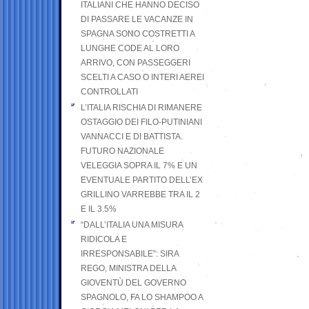
ITALIANI CHE HANNO DECISO
DI PASSARE LE VACANZE IN
SPAGNA SONO COSTRETTI A
LUNGHE CODE AL LORO
ARRIVO, CON PASSEGGERI
SCELTI A CASO O INTERI AEREI
CONTROLLATI
L’ITALIA RISCHIA DI RIMANERE
OSTAGGIO DEI FILO-PUTINIANI
VANNACCI E DI BATTISTA.
FUTURO NAZIONALE
VELEGGIA SOPRA IL 7% E UN
EVENTUALE PARTITO DELL’EX
GRILLINO VARREBBE TRA IL 2
E IL 3.5%
“DALL’ITALIA UNA MISURA
RIDICOLA E
IRRESPONSABILE”: SIRA
REGO, MINISTRA DELLA
GIOVENTÙ DEL GOVERNO
SPAGNOLO, FA LO SHAMPOO A