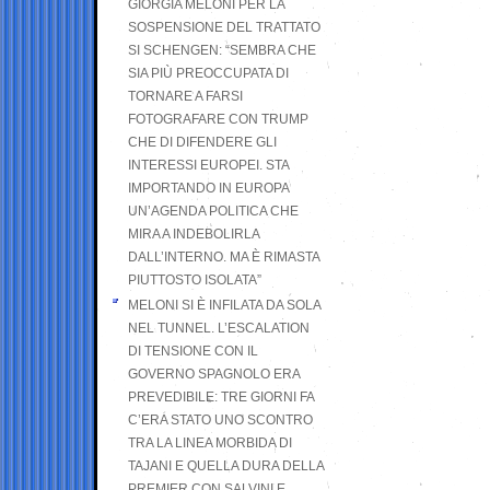
GIORGIA MELONI PER LA
SOSPENSIONE DEL TRATTATO
SI SCHENGEN: “SEMBRA CHE
SIA PIÙ PREOCCUPATA DI
TORNARE A FARSI
FOTOGRAFARE CON TRUMP
CHE DI DIFENDERE GLI
INTERESSI EUROPEI. STA
IMPORTANDO IN EUROPA
UN’AGENDA POLITICA CHE
MIRA A INDEBOLIRLA
DALL’INTERNO. MA È RIMASTA
PIUTTOSTO ISOLATA”
MELONI SI È INFILATA DA SOLA
NEL TUNNEL. L’ESCALATION
DI TENSIONE CON IL
GOVERNO SPAGNOLO ERA
PREVEDIBILE: TRE GIORNI FA
C’ERA STATO UNO SCONTRO
TRA LA LINEA MORBIDA DI
TAJANI E QUELLA DURA DELLA
PREMIER CON SALVINI E