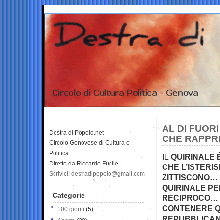
AL DI FUOR
Destra di Popolo.net
CHE RAPPRE
Circolo Genovese di Cultura e
Politica
IL QUIRINALE
Diretto da Riccardo Fucile
CHE L’ISTERI
Scrivici: destradipopolo@gmail.com
ZITTISCONO… 
QUIRINALE PE
Categorie
RECIPROCO… 
CONTENERE Q
100 giorni
(5)
REPUBBLICAN