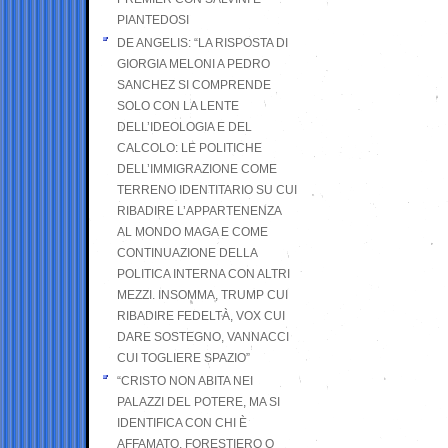
PIANTEDOSI
DE ANGELIS: “LA RISPOSTA DI
GIORGIA MELONI A PEDRO
SANCHEZ SI COMPRENDE
SOLO CON LA LENTE
DELL’IDEOLOGIA E DEL
CALCOLO: LE POLITICHE
DELL’IMMIGRAZIONE COME
TERRENO IDENTITARIO SU CUI
RIBADIRE L’APPARTENENZA
AL MONDO MAGA E COME
CONTINUAZIONE DELLA
POLITICA INTERNA CON ALTRI
MEZZI. INSOMMA, TRUMP CUI
RIBADIRE FEDELTÀ, VOX CUI
DARE SOSTEGNO, VANNACCI
CUI TOGLIERE SPAZIO”
“CRISTO NON ABITA NEI
PALAZZI DEL POTERE, MA SI
IDENTIFICA CON CHI È
AFFAMATO, FORESTIERO O