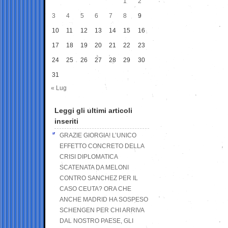
1
2
3
4
5
6
7
8
9
10
11
12
13
14
15
16
17
18
19
20
21
22
23
24
25
26
27
28
29
30
31
« Lug
Leggi gli ultimi articoli
inseriti
GRAZIE GIORGIA! L’UNICO
EFFETTO CONCRETO DELLA
CRISI DIPLOMATICA
SCATENATA DA MELONI
CONTRO SANCHEZ PER IL
CASO CEUTA? ORA CHE
ANCHE MADRID HA SOSPESO
SCHENGEN PER CHI ARRIVA
DAL NOSTRO PAESE, GLI