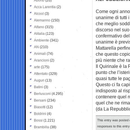
Aborto
(20)
Acca Larentia
(2)
Come ogni anno, 
Alcool
(3)
unanime di tutti 
Alemanno
(150)
che meglio soddis
Alfano
(315)
discorso nel su
Alitalia
(123)
confermativo del 
Ambiente
(341)
unanime è previs
AN
(210)
Mattarella perfin
che questo copio
Animali
(74)
più niente che ra
Arancioni
(2)
Il Quirinale è la 
arte
(175)
punto che l’ister
Attentato
(329)
quasi tutte le pa
Auguri
(13)
Questo ci fa capi
Batini
(3)
indisposto al ris
Berlusconi
(4.295)
contenere quel r
Bersani
(234)
quel che ne rima
Biasotti
(12)
(da La Repubbli
Boldrini
(4)
Bossi
(1.221)
This entry was posted 
responses to this entr
Brambilla
(38)