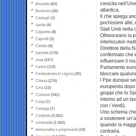
crescita nell’Uni
Brunetta
(83)
atlantica.
Burlando
(26)
Il che spiega anc
Camogli
(2)
pochissimi altri
canile
(4)
Stati Uniti nella
Cappello
(8)
Oltreoceano la p
Caprotti
(2)
interlocutori molt
Caritas
(6)
Direttore della 
carovita
(170)
confermato che es
casa
(247)
influenzare il ri
Parlamento europe
Casini
(119)
bloccare qualunq
Centrodestra in Liguria
(35)
l Ppe dunque serra
Chiesa
(276)
europeista dopo il
Cina
(10)
gruppi che lo Sp
Comune
(342)
intorno ad un ta
Coop
(7)
con i Verdi).
Cossiga
(7)
Uno schema che 
Costume
(5.581)
a sostenere un’al
criminalità
(1.402)
quando la maggi
democratici e progressisti
(19)
contraria.