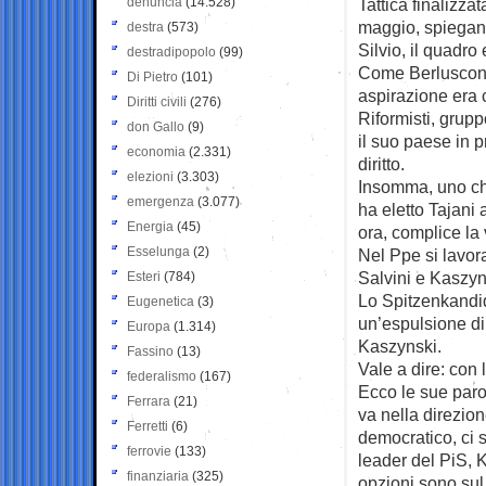
denuncia
(14.528)
Tattica finalizzat
maggio, spiegano 
destra
(573)
Silvio, il quadro
destradipopolo
(99)
Come Berlusconi,
Di Pietro
(101)
aspirazione era c
Diritti civili
(276)
Riformisti, grupp
don Gallo
(9)
il suo paese in p
economia
(2.331)
diritto.
elezioni
(3.303)
Insomma, uno che
emergenza
(3.077)
ha eletto Tajani
Energia
(45)
ora, complice la 
Esselunga
(2)
Nel Ppe si lavor
Salvini e Kaszyn
Esteri
(784)
Lo Spitzenkandi
Eugenetica
(3)
un’espulsione di 
Europa
(1.314)
Kaszynski.
Fassino
(13)
Vale a dire: con l
federalismo
(167)
Ecco le sue paro
Ferrara
(21)
va nella direzion
Ferretti
(6)
democratico, ci s
ferrovie
(133)
leader del PiS, K
finanziaria
(325)
opzioni sono sul