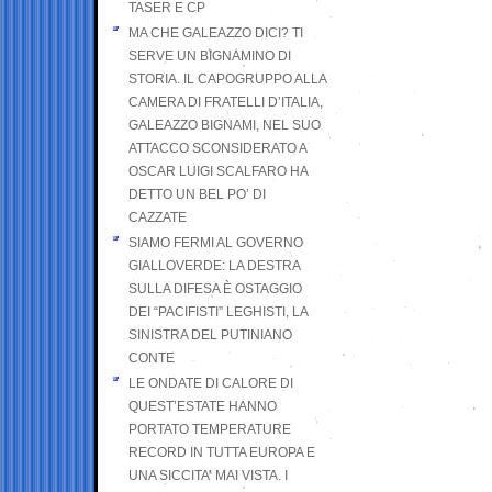
TASER E CP
MA CHE GALEAZZO DICI? TI
SERVE UN BIGNAMINO DI
STORIA. IL CAPOGRUPPO ALLA
CAMERA DI FRATELLI D’ITALIA,
GALEAZZO BIGNAMI, NEL SUO
ATTACCO SCONSIDERATO A
OSCAR LUIGI SCALFARO HA
DETTO UN BEL PO’ DI
CAZZATE
SIAMO FERMI AL GOVERNO
GIALLOVERDE: LA DESTRA
SULLA DIFESA È OSTAGGIO
DEI “PACIFISTI” LEGHISTI, LA
SINISTRA DEL PUTINIANO
CONTE
LE ONDATE DI CALORE DI
QUEST’ESTATE HANNO
PORTATO TEMPERATURE
RECORD IN TUTTA EUROPA E
UNA SICCITA’ MAI VISTA. I