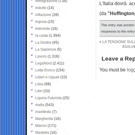
Immigrazione
(734)
L’Italia dovrà a
indulto
(14)
(da
“Huffington
inflazione
(26)
Ingroia
(15)
This entry was posted o
Interviste
(16)
responses to this entr
la casta
(1.394)
«
LA TENSIONE SUL
La Destra
(45)
#SALVI
La Sapienza
(5)
Lavoro
(1.316)
Leave a Rep
LegaNord
(2.411)
You must be
log
Letta Enrico
(154)
Liberi e Uguali
(10)
Libia
(68)
Libri
(33)
Liguria Futurista
(25)
mafia
(543)
manifesto
(7)
Margherita
(16)
Maroni
(171)
Mastella
(16)