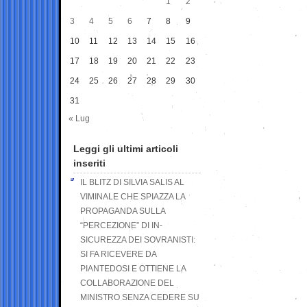
1
2
3
4
5
6
7
8
9
10
11
12
13
14
15
16
17
18
19
20
21
22
23
24
25
26
27
28
29
30
31
« Lug
Leggi gli ultimi articoli
inseriti
IL BLITZ DI SILVIA SALIS AL
VIMINALE CHE SPIAZZA LA
PROPAGANDA SULLA
“PERCEZIONE” DI IN-
SICUREZZA DEI SOVRANISTI:
SI FA RICEVERE DA
PIANTEDOSI E OTTIENE LA
COLLABORAZIONE DEL
MINISTRO SENZA CEDERE SU