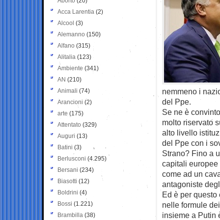
Aborto
(20)
Acca Larentia
(2)
Alcool
(3)
Alemanno
(150)
Alfano
(315)
Alitalia
(123)
Ambiente
(341)
AN
(210)
nemmeno i nazion
Animali
(74)
del Ppe.
Arancioni
(2)
Se ne è convinto
arte
(175)
molto riservato s
Attentato
(329)
alto livello ist
Auguri
(13)
del Ppe con i s
Batini
(3)
Strano? Fino a u
Berlusconi
(4.295)
capitali europee
Bersani
(234)
come ad un caval
Biasotti
(12)
antagoniste degli
Boldrini
(4)
Ed è per questo 
Bossi
(1.221)
nelle formule de
insieme a Putin 
Brambilla
(38)