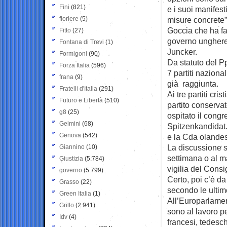
Fini
(821)
e i suoi manifest
fioriere
(5)
misure concrete”
Goccia che ha fat
Fitto
(27)
governo unghere
Fontana di Trevi
(1)
Juncker.
Formigoni
(90)
Da statuto del P
Forza Italia
(596)
7 partiti naziona
frana
(9)
già raggiunta.
Fratelli d'Italia
(291)
Ai tre partiti cr
Futuro e Libertà
(510)
partito conserv
g8
(25)
ospitato il cong
Gelmini
(68)
Spitzenkandidat.
Genova
(542)
e la Cda olande
La discussione s
Giannino
(10)
settimana o al m
Giustizia
(5.784)
vigilia del Consi
governo
(5.799)
Certo, poi c’è d
Grasso
(22)
secondo le ultim
Green Italia
(1)
All’Europarlamen
Grillo
(2.941)
sono al lavoro p
Idv
(4)
francesi, tedesc