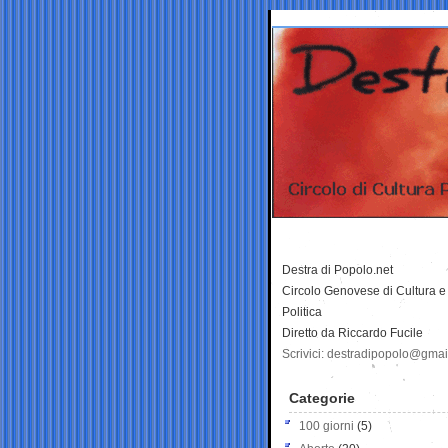
Destra di Popolo.net
Circolo Genovese di Cultura e
Politica
Diretto da Riccardo Fucile
Scrivici: destradipopolo@gma
Categorie
100 giorni
(5)