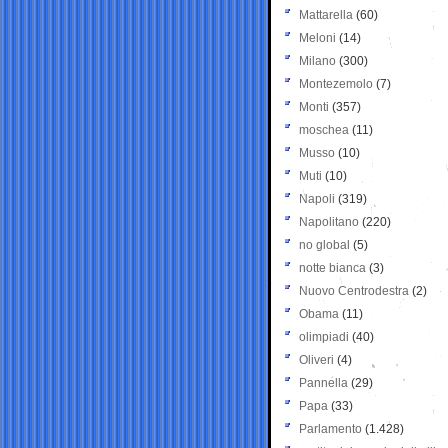
Mattarella
(60)
Meloni
(14)
Milano
(300)
Montezemolo
(7)
Monti
(357)
moschea
(11)
Musso
(10)
Muti
(10)
Napoli
(319)
Napolitano
(220)
no global
(5)
notte bianca
(3)
Nuovo Centrodestra
(2)
Obama
(11)
olimpiadi
(40)
Oliveri
(4)
Pannella
(29)
Papa
(33)
Parlamento
(1.428)