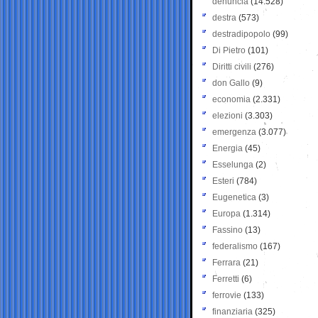
denuncia
(14.528)
destra
(573)
destradipopolo
(99)
Di Pietro
(101)
Diritti civili
(276)
don Gallo
(9)
economia
(2.331)
elezioni
(3.303)
emergenza
(3.077)
Energia
(45)
Esselunga
(2)
Esteri
(784)
Eugenetica
(3)
Europa
(1.314)
Fassino
(13)
federalismo
(167)
Ferrara
(21)
Ferretti
(6)
ferrovie
(133)
finanziaria
(325)