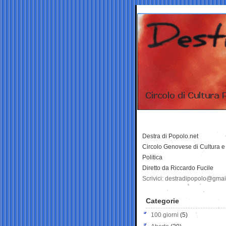
Destra di Popolo.net
Circolo Genovese di Cultura e
Politica
Diretto da Riccardo Fucile
Scrivici: destradipopolo@gma
Categorie
100 giorni
(5)