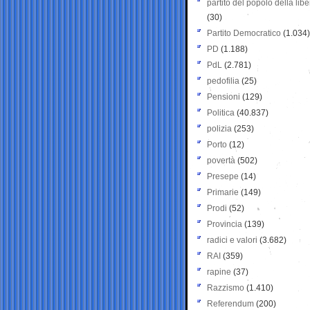
partito del popolo della libe
(30)
Partito Democratico
(1.034)
PD
(1.188)
PdL
(2.781)
pedofilia
(25)
Pensioni
(129)
Politica
(40.837)
polizia
(253)
Porto
(12)
povertà
(502)
Presepe
(14)
Primarie
(149)
Prodi
(52)
Provincia
(139)
radici e valori
(3.682)
RAI
(359)
rapine
(37)
Razzismo
(1.410)
Referendum
(200)