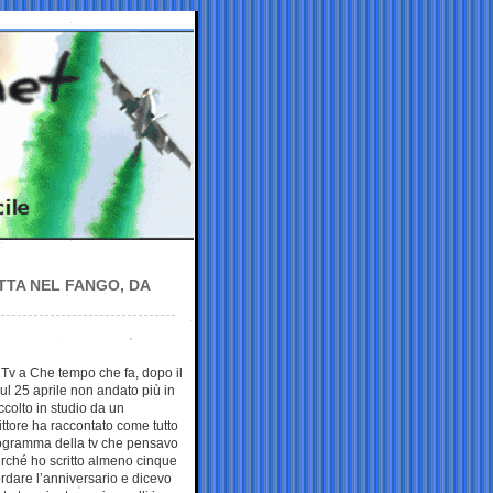
TTA NEL FANGO, DA
n Tv a Che tempo che fa, dopo il
l 25 aprile non andato più in
olto in studio da un
ittore ha raccontato come tutto
rogramma della tv che pensavo
 perché ho scritto almeno cinque
ordare l’anniversario e dicevo