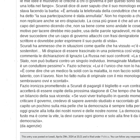
le mie idee e muovevo le critiche a chi ci governa e per questo sono stat
una lotta nel fango». Scurati dice di aver saputo che il suo monologo er
stava facendo la barba: «È arrivata la telefonata della conduttrice che
ha detto “la sua partecipazione è stata annullata”. Non ho risposto a c
non replicare anche se ero dispiaciuto. La cosa più grave è che ad un c
capo del governo dicendo che, non sa bene come sono andate le cose
motivo per tacere direbbe mio padre, usa delle parole sgradevoli, mi 
deve succedere che un capo di governo attacchi con frasi denigratorie
scrittore e dovrebbe poter esprimere il suo punto di vista».
Scurati ha ammesso che in situazioni come quelle che ha vissuto «c’è 
sostenitori… Mi dispiace di essere trascinato in una polemica così volg
commenta le dichiarazioni di Ignazio La Russa nei suoi confronti: «La s
Stato, non può buttarsi contro un singolo individuo. Immaginate Mattarel
è un conduttore pessimo”». Fazio scherza: «Lui è l’unico che non lo ha
«È come dire che un medico fa soldi con la malattia, io non faccio sold
talento, con il lavoro. Non ho fatto nulla di originale con il mio monolo
sembravano ovvi e scontati».
Fazio ironizza promettendo a Scurati di pagargli il biglietto e «un contr
accetterà di essere ospite della prossima stagione di Che tempo che fa
un bilancio della sua vicenda: «Se vuoi viver tranquillo in questo mom
criticare il governo, credevo di sapere avendo studiato e raccontato gli
capito un pochino sulla mia pelle che la democrazia è sempre lotta per
oggi grazie alla lotta dei nostri nonni e delle nostre nonne. La democra
fusto ma è come la vite, la devi curare ogni giorno e solo alla fine ti da 
democrazia».
(da agenzie)
This entry was posted on lunedì, Aprile 29th, 2024 at 15:21 and is filed under
Politica
. You can follow any response