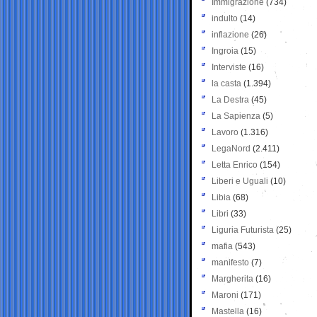
Immigrazione
(734)
indulto
(14)
inflazione
(26)
Ingroia
(15)
Interviste
(16)
la casta
(1.394)
La Destra
(45)
La Sapienza
(5)
Lavoro
(1.316)
LegaNord
(2.411)
Letta Enrico
(154)
Liberi e Uguali
(10)
Libia
(68)
Libri
(33)
Liguria Futurista
(25)
mafia
(543)
manifesto
(7)
Margherita
(16)
Maroni
(171)
Mastella
(16)