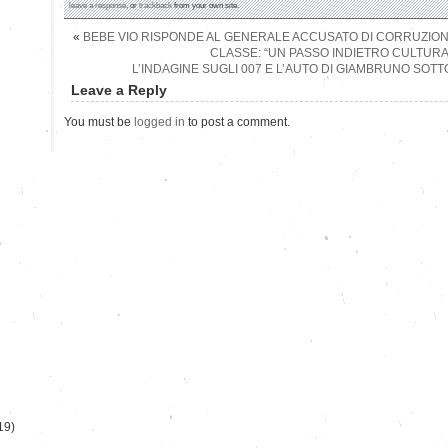
leave a response
, or
trackback
from your own site.
«
BEBE VIO RISPONDE AL GENERALE ACCUSATO DI CORRUZIONE 
CLASSE: “UN PASSO INDIETRO CULTURA
L’INDAGINE SUGLI 007 E L’AUTO DI GIAMBRUNO SOTT
Leave a Reply
You must be
logged in
to post a comment.
)
19)