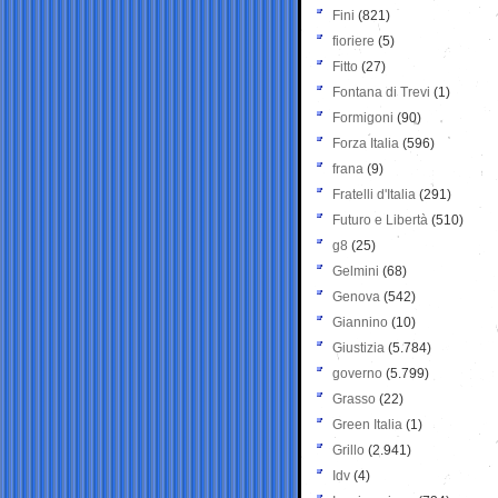
Fini
(821)
fioriere
(5)
Fitto
(27)
Fontana di Trevi
(1)
Formigoni
(90)
Forza Italia
(596)
frana
(9)
Fratelli d'Italia
(291)
Futuro e Libertà
(510)
g8
(25)
Gelmini
(68)
Genova
(542)
Giannino
(10)
Giustizia
(5.784)
governo
(5.799)
Grasso
(22)
Green Italia
(1)
Grillo
(2.941)
Idv
(4)