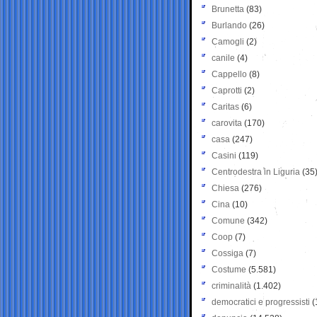
Brunetta
(83)
Burlando
(26)
Camogli
(2)
canile
(4)
Cappello
(8)
Caprotti
(2)
Caritas
(6)
carovita
(170)
casa
(247)
Casini
(119)
Centrodestra in Liguria
(35
Chiesa
(276)
Cina
(10)
Comune
(342)
Coop
(7)
Cossiga
(7)
Costume
(5.581)
criminalità
(1.402)
democratici e progressisti
(