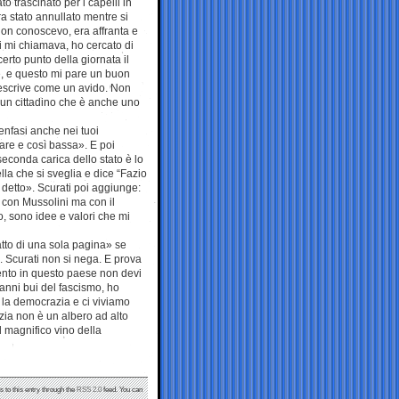
o trascinato per i capelli in
a stato annullato mentre si
 non conoscevo, era affranta e
hi mi chiamava, ho cercato di
erto punto della giornata il
, e questo mi pare un buon
descrive come un avido. Non
 un cittadino che è anche uno
enfasi anche nei tuoi
are e così bassa». E poi
econda carica dello stato è lo
la che si sveglia e dice “Fazio
 detto». Scurati poi aggiunge:
i con Mussolini ma con il
go, sono idee e valori che mi
atto di una sola pagina» se
. Scurati non si nega. E prova
ento in questo paese non devi
 anni bui del fascismo, ho
 la democrazia e ci viviamo
zia non è un albero ad alto
il magnifico vino della
s to this entry through the
RSS 2.0
feed. You can