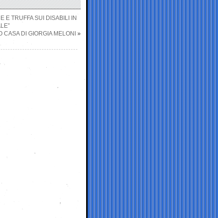
E TRUFFA SUI DISABILI IN
LE”
O CASA DI GIORGIA MELONI
»