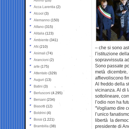
Aborto
(20)
Acca Larentia
(2)
Alcool
(3)
Alemanno
(150)
Alfano
(315)
Alitalia
(123)
Ambiente
(341)
AN
(210)
– che si sono as
l’istituzione del
Animali
(74)
sopravvissuta ad
Arancioni
(2)
Sono passate poc
arte
(175)
metà dicembre, q
Attentato
(329)
affievoliscono fin
Auguri
(13)
Al freddo della s
Batini
(3)
vicinanza. Al di 
Berlusconi
(4.295)
sottolineare, come
Bersani
(234)
l’odio non ha fut
Biasotti
(12)
“Vogliamo dire c
Boldrini
(4)
l’unico fanatism
Bossi
(1.221)
libertà la democr
presidente di Anc
Brambilla
(38)