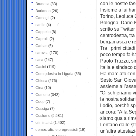
con le nostre fas
Brunetta
(83)
Insieme a lui han
Burlando
(26)
Torino, Leoluca 
Camogli
(2)
Bologna, Dario N
canile
(4)
scritto su Twitt
Cappello
(8)
centrodestra, tra
Caprotti
(2)
bergamasca e res
Caritas
(6)
Tra i primi citta
carovita
(170)
poco tempo fa ha
casa
(247)
Paolo Truzzu, sin
Italia e sindaco 
Casini
(119)
Ha marciato con 
Centrodestra in Liguria
(35)
Sesto San Giovann
Chiesa
(276)
assieme all’asse
Cina
(10)
“Ci schieriamo vi
Comune
(342)
la nostra solida
Coop
(7)
l’odio, perchè sp
Cossiga
(7)
ancora: “Alla Se
Costume
(5.581)
siamo qua a rima
criminalità
(1.402)
Lontano dalle st
democratici e progressisti
(19)
un’altra attestaz