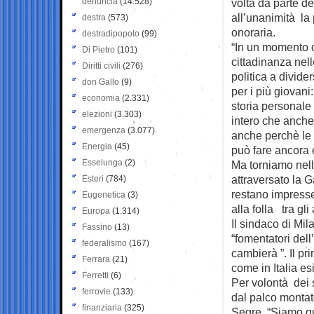
denuncia
(14.528)
volta da parte d
all’unanimità la 
destra
(573)
onoraria.
destradipopolo
(99)
“In un momento 
Di Pietro
(101)
cittadinanza nell
Diritti civili
(276)
politica a divide
don Gallo
(9)
per i più giovani
economia
(2.331)
storia personale 
elezioni
(3.303)
intero che anche
emergenza
(3.077)
anche perchè le i
Energia
(45)
può fare ancora e
Esselunga
(2)
Ma torniamo nell
attraversato la G
Esteri
(784)
restano impresse,
Eugenetica
(3)
alla folla tra gl
Europa
(1.314)
Il sindaco di Mi
Fassino
(13)
“fomentatori dell
federalismo
(167)
cambierà ”. Il pr
Ferrara
(21)
come in Italia es
Ferretti
(6)
Per volontà dei s
ferrovie
(133)
dal palco montato
finanziaria
(325)
Segre. “Siamo qu