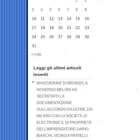
1
2
3
4
5
6
7
8
9
10
11
12
13
14
15
16
17
18
19
20
21
22
23
24
25
26
27
28
29
30
31
« Lug
Leggi gli ultimi articoli
inseriti
MASCHERINE DI BRONZO, IL
GOVERNO MELONI HA
SECRETATO LA
DOCUMENTAZIONE
SULL’ACCORDO DA OLTRE 100
MILIONI CON LA SOCIETÀ JC
ELECTRONICS, DI PROPRIETÀ
DELL’IMPRENDITORE DARIO
BIANCHI, VICINO A FRATELLI