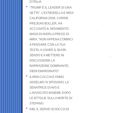
D’ITALIA
“TRUMP È IL LEADER DI UNA
SETTA”. L’EX MODELLA E MISS
CALIFORNIA 2009, CARRIE
PREJEAN BOLLER, HA
ACCUSATO IL MOVIMENTO
MAGA DI AVERLA PRESO DI
MIRA: “NON APPENA COMINCI
A PENSARE CON LA TUA
TESTA, A USARE IL BUON
SENSO E A METTERE IN
DISCUSSIONE LA
NARRAZIONE DOMINANTE,
VIENI EMARGINATO”
ILARIA CUCCHI E FABIO
ANSELMO SI SPOSANO; LA
SENATRICE DI AVS E
L’AVVOCATO INSIEME DOPO
LE BTTGLIE SULLA MORTE DI
STEFANO
KIM, IL SERVO SCIOCCO DI