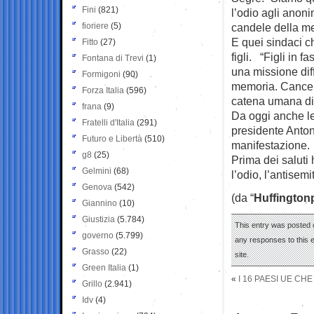
Fini
(821)
l’odio agli anonim
fioriere
(5)
candele della me
E quei sindaci ch
Fitto
(27)
figli. “Figli in 
Fontana di Trevi
(1)
una missione diff
Formigoni
(90)
memoria. Cancell
Forza Italia
(596)
catena umana di
frana
(9)
Da oggi anche lei
Fratelli d'Italia
(291)
presidente Antoni
Futuro e Libertà
(510)
manifestazione.
g8
(25)
Prima dei saluti 
Gelmini
(68)
l’odio, l’antisemi
Genova
(542)
(da “
Huffington
Giannino
(10)
Giustizia
(5.784)
This entry was posted 
governo
(5.799)
any responses to this 
Grasso
(22)
site.
Green Italia
(1)
«
I 16 PAESI UE CH
Grillo
(2.941)
Idv
(4)