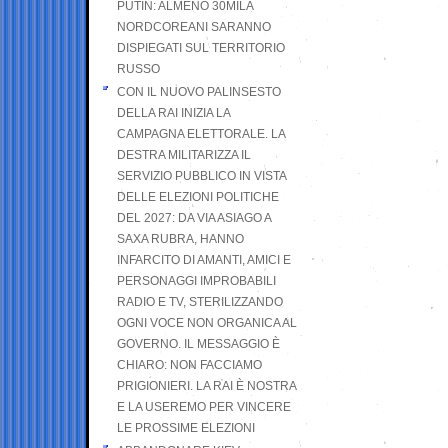
PUTIN: ALMENO 30MILA
NORDCOREANI SARANNO
DISPIEGATI SUL TERRITORIO
RUSSO
CON IL NUOVO PALINSESTO
DELLA RAI INIZIA LA
CAMPAGNA ELETTORALE. LA
DESTRA MILITARIZZA IL
SERVIZIO PUBBLICO IN VISTA
DELLE ELEZIONI POLITICHE
DEL 2027: DA VIA ASIAGO A
SAXA RUBRA, HANNO
INFARCITO DI AMANTI, AMICI E
PERSONAGGI IMPROBABILI
RADIO E TV, STERILIZZANDO
OGNI VOCE NON ORGANICA AL
GOVERNO. IL MESSAGGIO È
CHIARO: NON FACCIAMO
PRIGIONIERI. LA RAI È NOSTRA
E LA USEREMO PER VINCERE
LE PROSSIME ELEZIONI