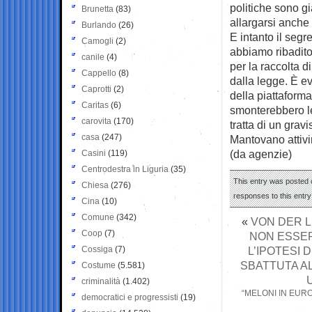
politiche sono g
Brunetta
(83)
allargarsi anche v
Burlando
(26)
E intanto il segr
Camogli
(2)
abbiamo ribadito 
canile
(4)
per la raccolta 
Cappello
(8)
dalla legge. È ev
Caprotti
(2)
della piattaforma
Caritas
(6)
smonterebbero le
carovita
(170)
tratta di un gra
casa
(247)
Mantovano attivin
(da agenzie)
Casini
(119)
Centrodestra in Liguria
(35)
This entry was posted 
Chiesa
(276)
responses to this entr
Cina
(10)
Comune
(342)
«
VON DER L
Coop
(7)
NON ESSER
Cossiga
(7)
L’IPOTESI 
SBATTUTA A
Costume
(5.581)
criminalità
(1.402)
“MELONI IN EUR
democratici e progressisti
(19)