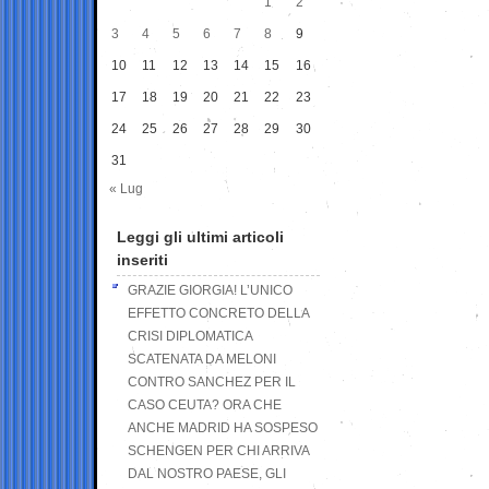
1
2
3
4
5
6
7
8
9
10
11
12
13
14
15
16
17
18
19
20
21
22
23
24
25
26
27
28
29
30
31
« Lug
Leggi gli ultimi articoli
inseriti
GRAZIE GIORGIA! L’UNICO
EFFETTO CONCRETO DELLA
CRISI DIPLOMATICA
SCATENATA DA MELONI
CONTRO SANCHEZ PER IL
CASO CEUTA? ORA CHE
ANCHE MADRID HA SOSPESO
SCHENGEN PER CHI ARRIVA
DAL NOSTRO PAESE, GLI