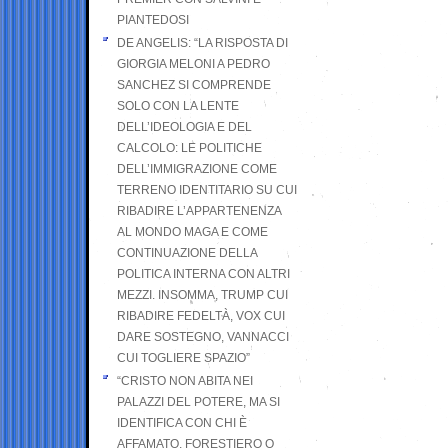
PIANTEDOSI
DE ANGELIS: “LA RISPOSTA DI
GIORGIA MELONI A PEDRO
SANCHEZ SI COMPRENDE
SOLO CON LA LENTE
DELL’IDEOLOGIA E DEL
CALCOLO: LE POLITICHE
DELL’IMMIGRAZIONE COME
TERRENO IDENTITARIO SU CUI
RIBADIRE L’APPARTENENZA
AL MONDO MAGA E COME
CONTINUAZIONE DELLA
POLITICA INTERNA CON ALTRI
MEZZI. INSOMMA, TRUMP CUI
RIBADIRE FEDELTÀ, VOX CUI
DARE SOSTEGNO, VANNACCI
CUI TOGLIERE SPAZIO”
“CRISTO NON ABITA NEI
PALAZZI DEL POTERE, MA SI
IDENTIFICA CON CHI È
AFFAMATO, FORESTIERO O