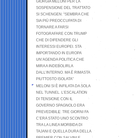
GIORGIA MELONI PER LA
SOSPENSIONE DEL TRATTATO
SI SCHENGEN: “SEMBRA CHE
SIA PIÙ PREOCCUPATA DI
TORNARE A FARSI
FOTOGRAFARE CON TRUMP
CHE DI DIFENDERE GLI
INTERESSI EUROPEI. STA
IMPORTANDO IN EUROPA
UN’AGENDA POLITICA CHE
MIRA A INDEBOLIRLA
DALL’INTERNO. MA È RIMASTA
PIUTTOSTO ISOLATA”
MELONI SI È INFILATA DA SOLA
NEL TUNNEL. L’ESCALATION
DI TENSIONE CON IL
GOVERNO SPAGNOLO ERA
PREVEDIBILE: TRE GIORNI FA
C’ERA STATO UNO SCONTRO
TRA LA LINEA MORBIDA DI
TAJANI E QUELLA DURA DELLA
PREMIER CON SALVINI E