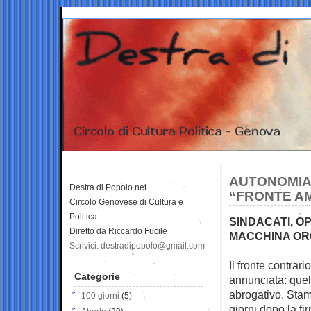
AUTONOMIA,
Destra di Popolo.net
“FRONTE AM
Circolo Genovese di Cultura e
Politica
SINDACATI, OP
Diretto da Riccardo Fucile
MACCHINA OR
Scrivici: destradipopolo@gmail.com
Il fronte contrar
Categorie
annunciata: quel
abrogativo. Stam
100 giorni
(5)
giorni dopo la fi