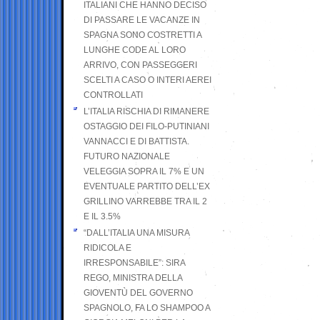
ITALIANI CHE HANNO DECISO
DI PASSARE LE VACANZE IN
SPAGNA SONO COSTRETTI A
LUNGHE CODE AL LORO
ARRIVO, CON PASSEGGERI
SCELTI A CASO O INTERI AEREI
CONTROLLATI
L’ITALIA RISCHIA DI RIMANERE
OSTAGGIO DEI FILO-PUTINIANI
VANNACCI E DI BATTISTA.
FUTURO NAZIONALE
VELEGGIA SOPRA IL 7% E UN
EVENTUALE PARTITO DELL’EX
GRILLINO VARREBBE TRA IL 2
E IL 3.5%
“DALL’ITALIA UNA MISURA
RIDICOLA E
IRRESPONSABILE”: SIRA
REGO, MINISTRA DELLA
GIOVENTÙ DEL GOVERNO
SPAGNOLO, FA LO SHAMPOO A