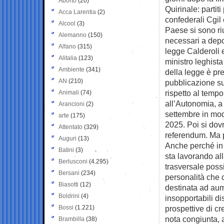
Aborto
(20)
Quirinale: partit
Acca Larentia
(2)
confederali Cgil
Alcool
(3)
Paese si sono riu
Alemanno
(150)
necessari a depo
Alfano
(315)
legge Calderoli 
Alitalia
(123)
ministro leghista
Ambiente
(341)
della legge è pre
AN
(210)
pubblicazione sul
rispetto al tempo
Animali
(74)
all’Autonomia, a
Arancioni
(2)
settembre in mod
arte
(175)
2025. Poi si dovr
Attentato
(329)
referendum. Ma p
Auguri
(13)
Anche perché in 
Batini
(3)
sta lavorando al
Berlusconi
(4.295)
trasversale possib
Bersani
(234)
personalità che 
Biasotti
(12)
destinata ad aumen
Boldrini
(4)
insopportabili di
Bossi
(1.221)
prospettive di cre
nota congiunta, a
Brambilla
(38)